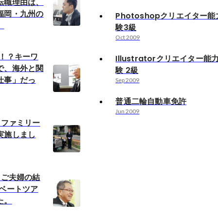
転職理由は、
福岡・九州の
Photoshopクリエイター
。
験3級
Oct 2009
会！？キーワ
Illustratorクリエイター
で、海外と関
験 2級
仕事」だっ
Sep 2009
普通二輪自動車免許
Jun 2009
Pファミリー
実施しまし
Pご夫婦の結
イベートツア
た。