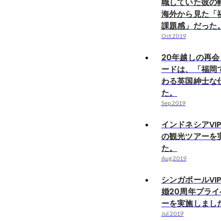
職していた彼の
海外から見た「
課題感」だった
Oct 2019
20年越しの再
ードは、「福岡
わる英国紳士な
た。
Sep 2019
インドネシアVI
の観光ツアーを
た。
Aug 2019
シンガポールVI
婚20周年プラ
ーを実施しまし
Jul 2019