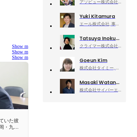
アソビュー株式会社, 上級執行役員CPO、マーケットプレイスカンパニーCEO
Yuki Kitamura
エール株式会社, 事業開発
Tatsuya Inokuchi
クライマー株式会社, CTO デジタル開発事業部部長
Show more
Show more
Show more
Goeun Kim
株式会社タイミー, 執行役員事業統括
Masaki Watanabe
株式会社サイバーエージェント, 新R25編集長
ていた彼
岡・九州