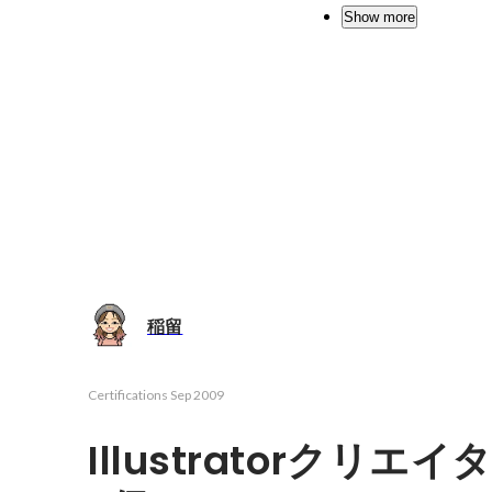
Show more
稲留
Certifications
Sep 2009
Illustratorクリ