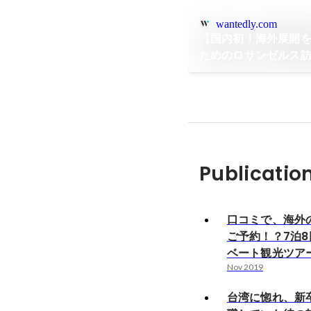
wantedly.com
【国内初！海外展開を
ためのロサンゼルス
Publicatio
口コミで、海外
ご予約！？7泊
ベート観光ツア
Nov 2019
台湾に惚れ、新