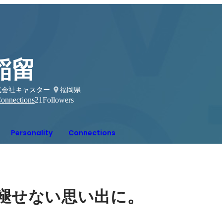
稲留
式会社キャスター
福岡県
onnections
21
Followers
Personality
Connections
。
褪せない思い出に