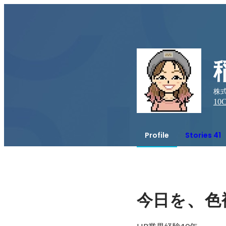
株
10
C
Profile
Stories 41
、
今日を
色