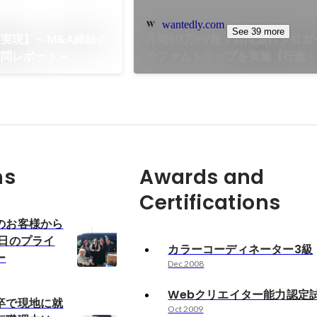
wantedly.com
See 39 more
実現】～M&A締結の
月間50万PV超！台湾旅行ブロガ
訪問レポート～
のファムトリップを実施【行政
ンソーシアム】
ns
Awards and
Certifications
のお客様から
8日のプライ
カラーコーディネーター3級
ー
Dec 2008
Webクリエイター能力認定試
卒で現地に就
Oct 2009