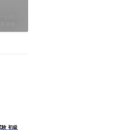
ーを招いて
・異業種コ
験 初級