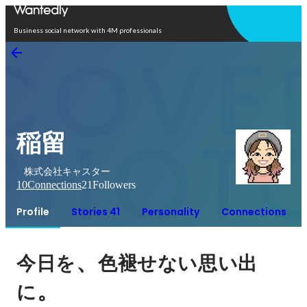
Open in app
Business social network with 4M professionals
稲留
株式会社キャスター
10
Connections
21
Followers
Profile
Stories 41
Personality
Connections
、
今日を
色褪せない思い出
。
に