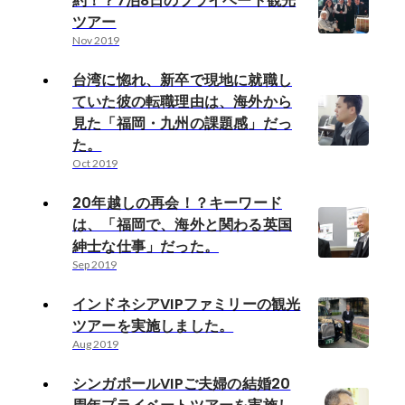
約！？7泊8日のプライベート観光
ツアー
Nov 2019
台湾に惚れ、新卒で現地に就職し
ていた彼の転職理由は、海外から
見た「福岡・九州の課題感」だっ
た。
Oct 2019
20年越しの再会！？キーワード
は、「福岡で、海外と関わる英国
紳士な仕事」だった。
Sep 2019
インドネシアVIPファミリーの観光
ツアーを実施しました。
Aug 2019
シンガポールVIPご夫婦の結婚20