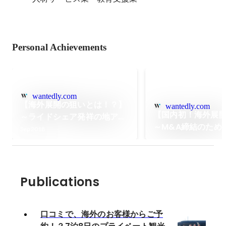
Personal Achievements
wantedly.com
【海外展開の狙いとは！？】
wantedly.com
【国内初！海外展
～ライドシェア発祥の地アメ
～M&A締結のため
リカで、これまでの常識を覆
Sep 2018
ゼルス訪問レポー
す～
Publications
口コミで、海外のお客様からご予