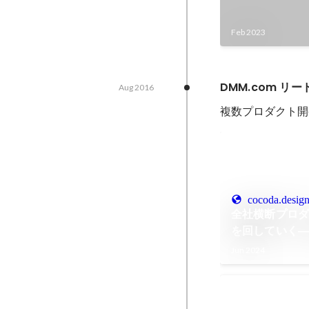
Feb 2023
DMM.com リ
Aug 2016
複数プロダクト開
cocoda.desig
全社横断プロ
を回していく― 
プのリニュー
Jun 2024
Cocoda