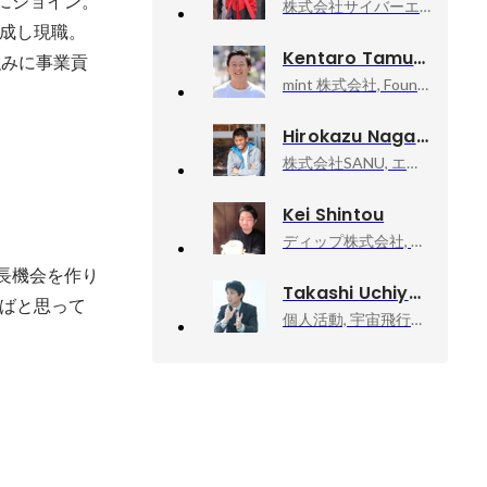
にジョイン。

株式会社サイバーエージェント, UIデザイナー
成し現職。
Kentaro Tamura
強みに事業貢
mint 株式会社, Founder & Ceo
Hirokazu Nagano
株式会社SANU, エリアマネジメント本部エリアオペレーション
Kei Shintou
ディップ株式会社, BizOps本部長
長機会を作り
Takashi Uchiyama
ばと思って
個人活動, 宇宙飛行士挑戦エバンジェリスト