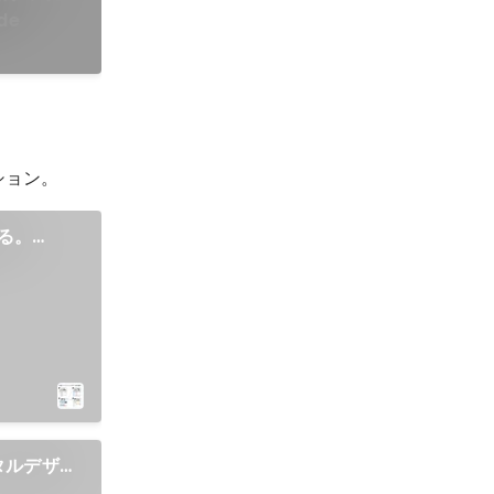
de
ション。
る。
のUX整
タルデザイ