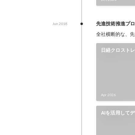
先進技術推進プ
Jun 2018
全社横断的な、先
日経クロストレ
イナーの稼ぐ
ズの理解を浸
Apr 2026
AIを活用して
像力” を拡大す
AI時代のデザ