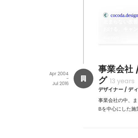
cocoda.desig
止まらない改善
おける、キャン
改善と運用体
Aug 2023
事業会社
Apr 2004
グ
-
13 years
Jul 2016
デザイナー / デ
事業会社の中、ま
Bを中心にした施