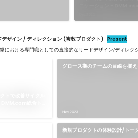
ニケーション - DMM insi
Dec 2022
ードデザイン / ディレクション (複数プロダクト)
Present
発における専門職としての直接的なリードデザイン/ディレク
グロース期のチームの目線を揃え
「DMMオンラインクリニック」で
理
n
ダクトで改善サイクル
DMM.com総合トッ
アルについて｜
Nov 2023
新規プロダクトの体験設計/トー
ン