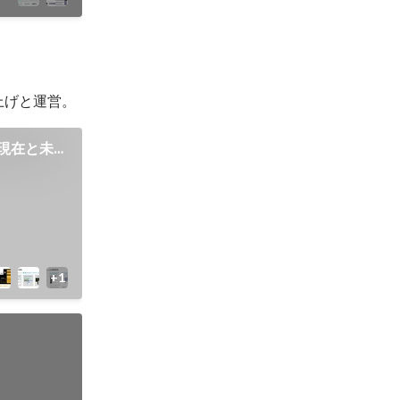
上げと運営。
の現在と未