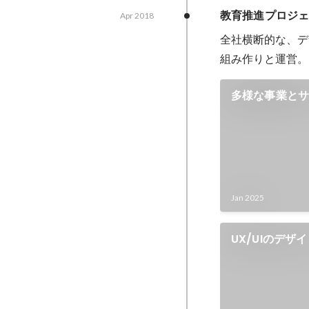
教育推進プロジ
Apr 2018
全社横断的な、デ
組み作りと運営。
多様な事業と
Figmaでの
成AI活用法とは
Jan 2025
UX/UIのデ
ケーションデ