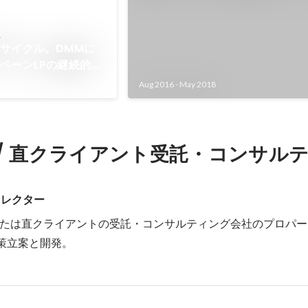
n
サイクル。DMMに
ペーンLPの継続的な
制づくり
Aug 2016
-
May 2018
 / 直クライアント受託・コンサル
ィレクター
たは直クライアントの受託・コンサルティング会社のプロパー
策立案と開発。