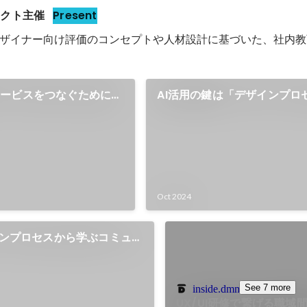
ェクト主催
Present
ザイナー向け評価のコンセプトや人材設計に基づいた、社内教
サービスをつなぐために
AI活用の鍵は「デザインプロ
プロトタイピング導入と生
込む」こと。DMMの、AIを活
デザイン業務の浸透について
Oct 2024
ザインプロセスから学ぶコミュニ
ザイン
See 7 more
inside.dmm.com
UX/UI研修で繋げる職域