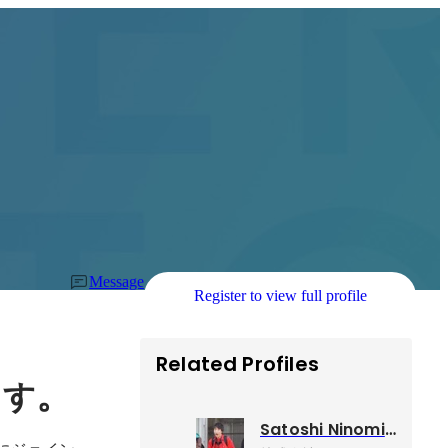
Message
Register to view full profile
Related Profiles
。
ます
Satoshi Ninomiya