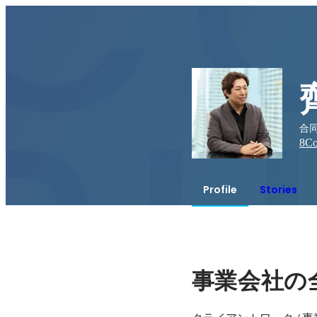
合同
8
Co
Profile
Stories
事業会社の