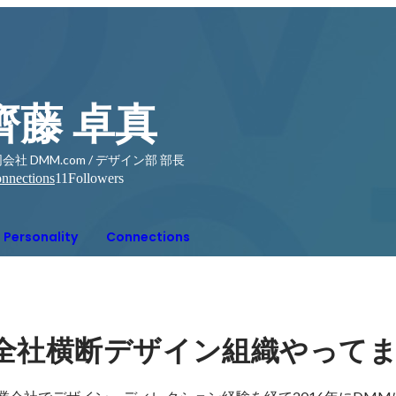
齊藤 卓真
会社 DMM.com / デザイン部 部長
nnections
11
Followers
Personality
Connections
全社横断デザイン組織やって