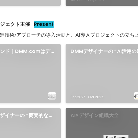
ロジェクト主催
Present
進技術/アプローチの導入活動と、AI導入プロジェクトの立ち
ンド｜DMM.comはデザ
DMMデザイナーの “AI活用
力を底上げ ニーズとシー
来”
透
Sep 2025
-
Oct 2025
デザイナーの “商売的な想
AI×デザイン組織大全
る。DMM.comにおける
イナーのワークフロー
See 9 more