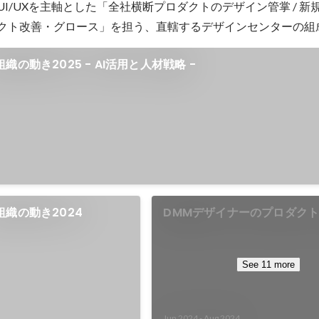
UI/UXを主軸とした「全社横断プロダクトのデザイン管掌 / 新
ロダクト改善・グロース」を担う、直轄するデザインセンターの組
織の動き2025 - AI活用と人材戦略 -
組織の動き2024
DMMデザイナーのプロダク
り方と組織再編
See 11 more
Jun 2024
-
Aug 2024