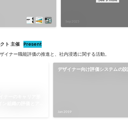
Sep 2025
クト 主催
Present
ザイナー職能評価の推進と、社内浸透に関する活動。
デザイナー向け評価システムの設
n
ザイナーのキャリア形
イン組織の評価とア
Cocoda
Jan 2019