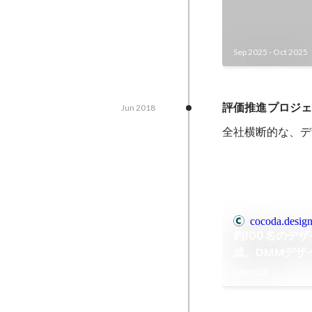
Sep 2025
-
Oct 2025
評価推進プロジェ
Jun 2018
全社横断的な、デ
cocoda.desig
約100名のデ
成。DMMデザ
サインのしくみ｜
Feb 2023