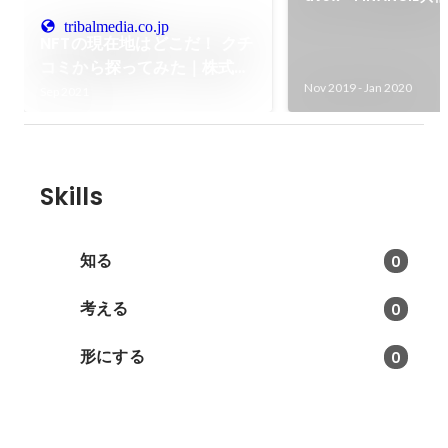
ーオーディション「M
tribalmedia.co.jp
NFTの現在地はどこだ！ クチ
員
コミから探ってみた｜株式会
社トライバルメディアハウス
Nov 2019
-
Jan 2020
Sep 2021
Skills
知る
0
考える
0
形にする
0