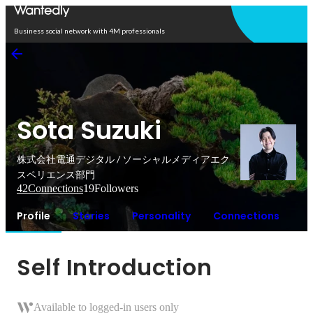
Open in app
Business social network with 4M professionals
Sota Suzuki
株式会社電通デジタル / ソーシャルメディアエク
スペリエンス部門
42
Connections
19
Followers
Profile
Stories
Personality
Connections
Self Introduction
Available to logged-in users only