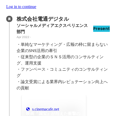
Log in to continue
株式会社電通デジタル
ソーシャルメディアエクスペリエンス
Present
部門
Apr 2022
-
・単純なマーケティング・広報の枠に留まらない
企業のSNS活用の牽引

・従来型の企業のＳＮＳ活用のコンサルティン
グ、運⽤⽀援

・ファンベース・コミュニティのコンサルティン
グ

・論文受賞による業界内レピュテーション向上へ
の貢献
s.cinemacafe.net
映画『国宝』が与えた衝撃の