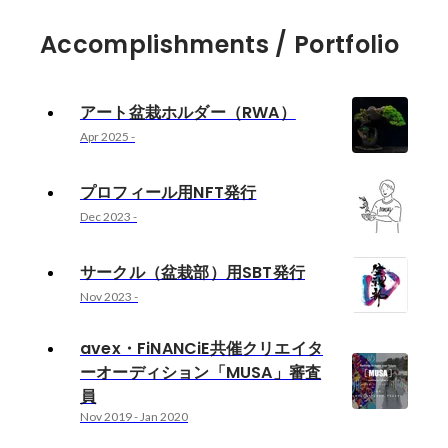
Accomplishments / Portfolio
アート盆栽ホルダー（RWA）
Apr 2025
-
プロフィール用NFT発行
Dec 2023
-
サークル（盆栽部）用SBT発行
Nov 2023
-
avex・FiNANCiE共催クリエイタ
ーオーディション「MUSA」審査
員
Nov 2019
-
Jan 2020