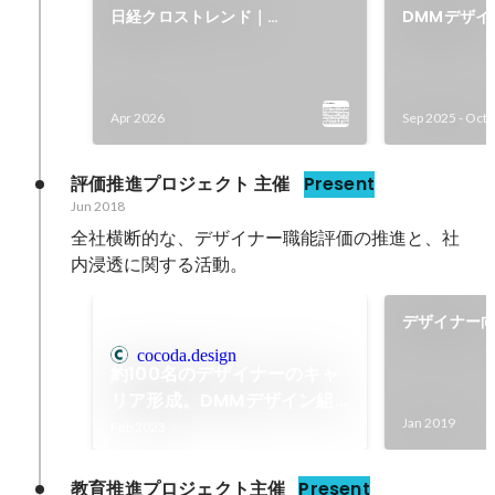
日経クロストレンド｜
DMMデザイ
DMM.comはデザイナーの稼ぐ
在と未来”
力を底上げ ニーズとシーズの理
解を浸透
Apr 2026
Sep 2025
-
Oct 
評価推進プロジェクト 主催
Present
Jun 2018
全社横断的な、デザイナー職能評価の推進と、社
内浸透に関する活動。
デザイナー
計/推進
cocoda.design
約100名のデザイナーのキャ
リア形成。DMMデザイン組
織の評価とアサインのしくみ
Jan 2019
Feb 2023
｜Cocoda
教育推進プロジェクト主催
Present