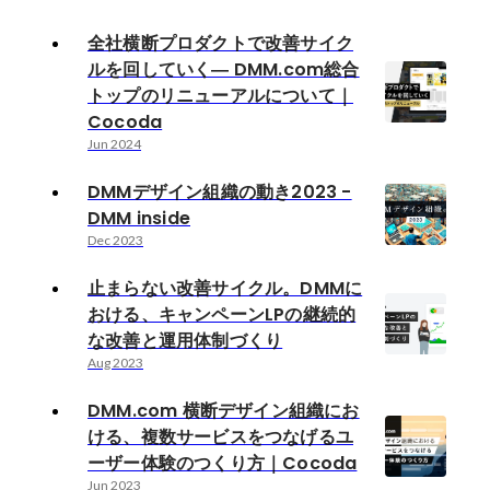
全社横断プロダクトで改善サイク
ルを回していく― DMM.com総合
トップのリニューアルについて｜
Cocoda
Jun 2024
DMMデザイン組織の動き2023 -
DMM inside
Dec 2023
止まらない改善サイクル。DMMに
おける、キャンペーンLPの継続的
な改善と運用体制づくり
Aug 2023
DMM.com 横断デザイン組織にお
ける、複数サービスをつなげるユ
ーザー体験のつくり方｜Cocoda
Jun 2023