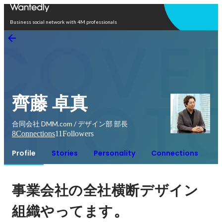
Open in app
Business social network with 4M professionals
齊藤 卓真
合同会社 DMM.com / デザイン部 部長
8
Connections
11
Followers
Profile
Stories
Personality
Connections
事業会社の全社横断デザイン
。
組織やってます