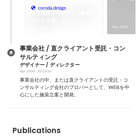
る。「DMM
cocoda.design
全社横断プロダクトで改善サ
ク」でのUX
イクルを回していく―
DMM.com総合トップのリニ
Nov 2023
Jun 2024
ューアルについて｜Cocoda
事業会社 / 直クライアント受託・コン
サルティング
デザイナー / ディレクター
Apr 2004
-
Jul 2016
事業会社の中、または直クライアントの受託・コ
ンサルティング会社のプロパーとして、WEBを中
心にした施策立案と開発。
Publications