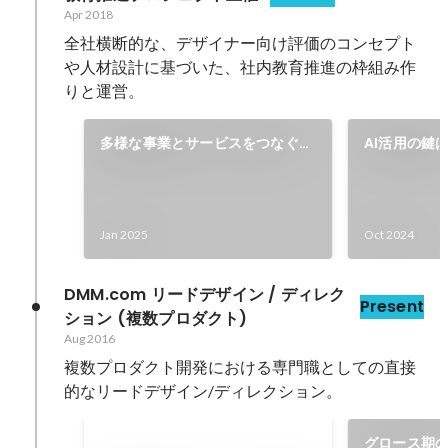
Apr 2018
全社横断的な、デザイナー向け評価のコンセプト
や人材設計に基づいた、社内教育推進の枠組み作
りと運営。
多様な事業とサービスをつなぐた
AI活用の鍵
めに Figmaでのプロトタイピ
に組み込む」
ング導入と生成AI活用法とは
を活用したU
透について
Jan 2025
Oct 2024
DMM.com リードデザイン / ディレク
Present
ション (複数プロダクト)
Aug 2016
複数プロダクト開発における専門職としての直接
的なリードデザイン/ディレクション。
グロース期