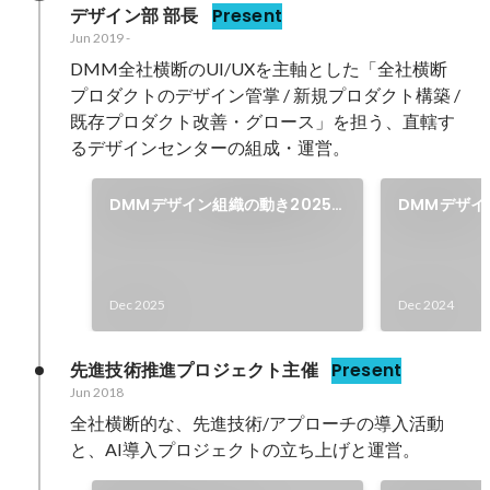
デザイン部 部長
Present
Jun 2019
-
DMM全社横断のUI/UXを主軸とした「全社横断
プロダクトのデザイン管掌 / 新規プロダクト構築 / 
既存プロダクト改善・グロース」を担う、直轄す
るデザインセンターの組成・運営。
DMMデザイン組織の動き2025 -
DMMデザイ
AI活用と人材戦略 -
Dec 2025
Dec 2024
先進技術推進プロジェクト主催
Present
Jun 2018
全社横断的な、先進技術/アプローチの導入活動
と、AI導入プロジェクトの立ち上げと運営。