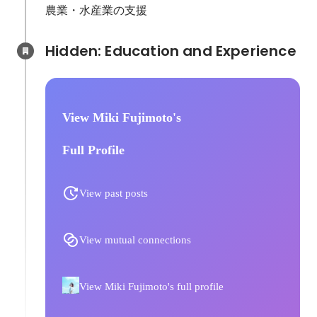
農業・水産業の支援
Hidden: Education and Experience	
View Miki Fujimoto's
Full Profile
View past posts
View mutual connections
View Miki Fujimoto's full profile