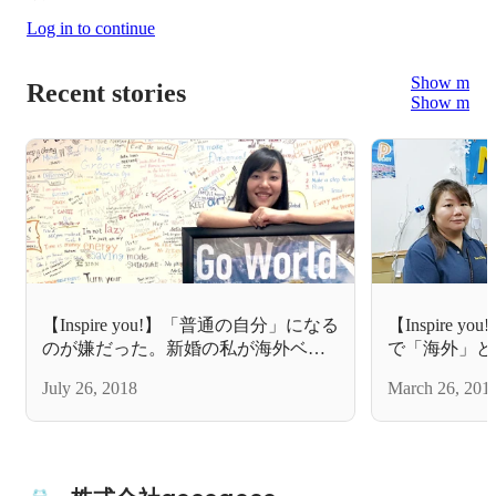
Log in to continue
Show more
Recent stories
Show more
【Inspire you!】「普通の自分」になる
【Inspire 
のが嫌だった。新婚の私が海外ベン
で「海外」と
チャーでマーケターになった理由。
ナルのキャリ
July 26, 2018
March 26, 201
性エンジニア