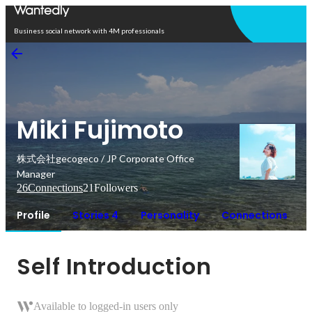
Open in app
Business social network with 4M professionals
Miki Fujimoto
株式会社gecogeco / JP Corporate Office
Manager
26
Connections
21
Followers
Profile
Stories 4
Personality
Connections
Self Introduction
Available to logged-in users only