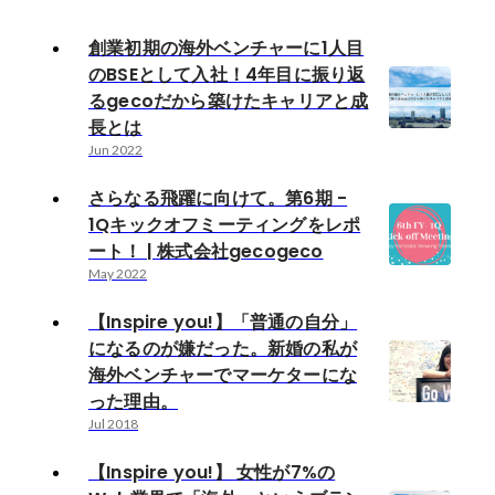
創業初期の海外ベンチャーに1人目
のBSEとして入社！4年目に振り返
るgecoだから築けたキャリアと成
長とは
Jun 2022
さらなる飛躍に向けて。第6期 -
1Qキックオフミーティングをレポ
ート！ | 株式会社gecogeco
May 2022
【Inspire you!】「普通の自分」
になるのが嫌だった。新婚の私が
海外ベンチャーでマーケターにな
った理由。
Jul 2018
【Inspire you!】 女性が7%の