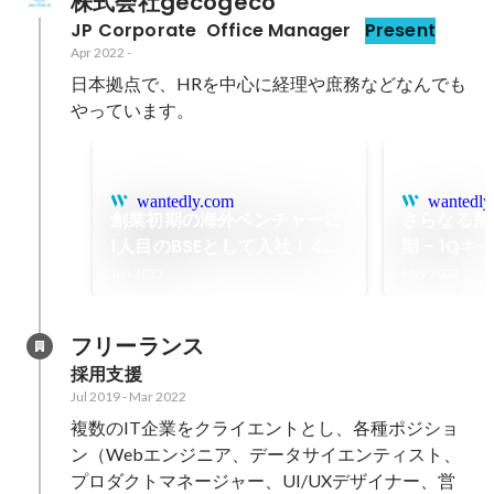
株式会社gecogeco
JP Corporate  Office Manager
Present
Apr 2022
-
日本拠点で、HRを中心に経理や庶務などなんでも
やっています。
wantedly.com
wantedly
創業初期の海外ベンチャーに
さらなる飛
1人目のBSEとして入社！4年
期 - 1Q
目に振り返るgecoだから築
グをレポート
Jun 2022
May 2022
けたキャリアと成長とは
gecogec
フリーランス
採用支援
Jul 2019
-
Mar 2022
複数のIT企業をクライエントとし、各種ポジショ
ン（Webエンジニア、データサイエンティスト、
プロダクトマネージャー、UI/UXデザイナー、営