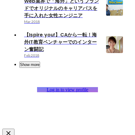
Web業界で「海外」というブラン
ドでオリジナルのキャリアパスを
手に入れた女性エンジニア
Mar 2018
【Ispire you!】CAから一転！海
外IT教育ベンチャーでのインター
ン奮闘記
Feb 2018
Show more
Log in to view profile