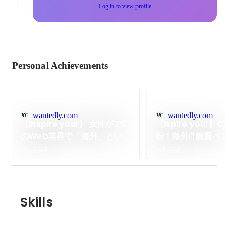
Log in to view profile
Personal Achievements
wantedly.com
wantedly.com
【Inspire you!】 女性が7%
【Ispire you!】
のWeb業界で「海外」という
転！海外IT教育ベ
ブランドでオリジナルのキャ
のインターン奮闘
Mar 2018
Feb 2018
リアパスを手に入れた女性エ
ンジニア
Skills