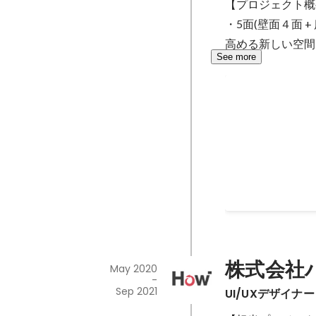
【プロジェクト概
site/32496-1413270318
・5面(壁面４面
壁面 / 床面測域セ
ジェクションマッ
高める新しい空間「RIC
See more
・エフェクト制作 (VF
Graph / Compute Shader)
RE:FLOW
C# ツール: Unity
【プロジェクト概要
がプロジェクショ
創造的な「気持ち
「RICOH PRISM( h
Dec 2021
-
Mar 2022
で体験可能な映像コンテンツ
外部プロダクショ
・Unity を用
など)
株式会社
May 2020
-
Sep 2021
UI/UXデザイナー