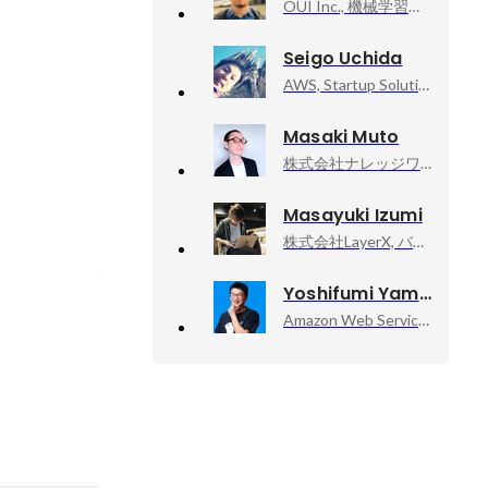
OUI Inc., 機械学習エンジニア
Seigo Uchida
AWS, Startup Solutions Architect
Masaki Muto
株式会社ナレッジワーク, ソリューションセールス
Masayuki Izumi
株式会社LayerX, バクラク事業部 PlatformEngineering部 Enablingチーム - Staff Software Engineer
Yoshifumi Yamaguchi
Amazon Web Services, Inc., Senior Developer Advocate
の変遷を体験
演出作成