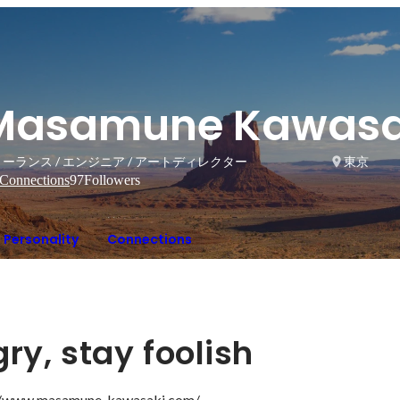
Masamune Kawasa
ーランス / エンジニア / アートディレクター
東京
Connections
97
Followers
Personality
Connections
ry, stay foolish
w.masamune-kawasaki.com/