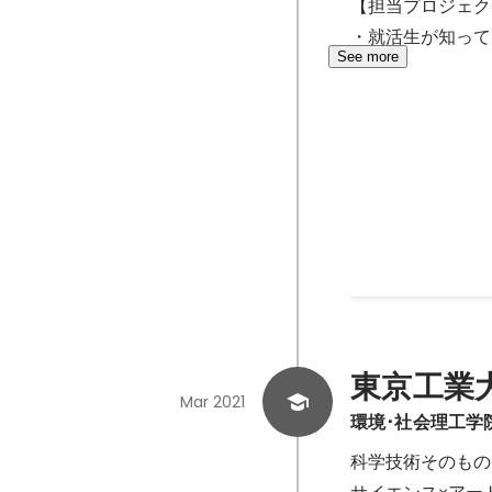
【担当プロジェク
・就活生が知って
See more
就活用語辞典
就活でしか出会わ
よる就活用語辞典
的に掲示板形式で
の意味を作成して
2020
-
Sep 2021
機知に富んだ方を
催。)
東京工業
Mar 2021
環境･社会理工学
科学技術そのもの
サイエンス×アー