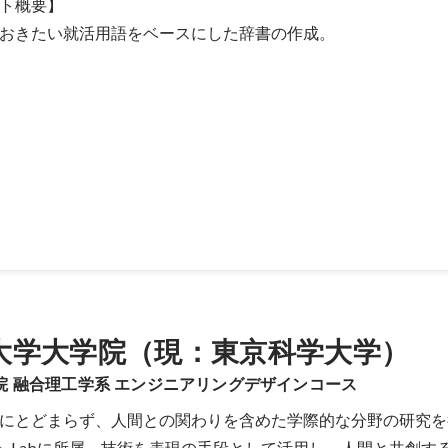
ト概要】

おきたい就活用語をベースにした辞書の作成。
ないような用語や就活で初めて出会う用語についての、「就活生のため
」のページを企画、デザイン制作。 継続的な利用と更新を促すため、
投稿できるような方向を目指すべく、初期の段階で盛り上がりを見せる
くれる人を採用する必要があったためそれについての企画、採用も行う
ローコストで採用を行うために外資就活内の掲示板を用いて掲示板内で
大学大学院（現：東京科学大学）
院 融合理工学系 エンジニアリングデザインコース
にとどまらず、人間との関わりを含めた学際的な分野の研究を
ト Labに所属。技術を表現の手段として活用し、人間と共創す