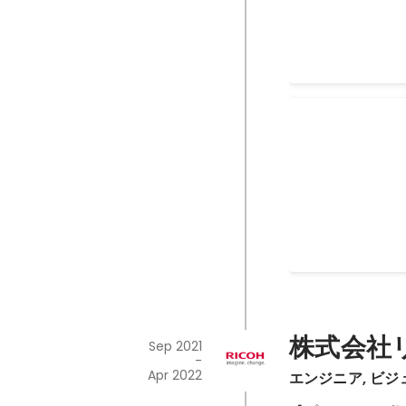
によるインスタレーションとそ
Aug 2022
-
Sep 2023
ellesse TONE
【プロジェクト名】 ・
Experience
式会社） 【プロジェクト概要】 ・体験型アト
ラクションを合わ
Apr 2023
ベントでelles
の中でも、最も大
を五感で感じられ
ボールが当たると
ステムで、床面は
株式会社
Sep 2021
フェクトが広がる
-
・公式サイト：
Apr 2022
エンジニア, ビ
https://store.tsit