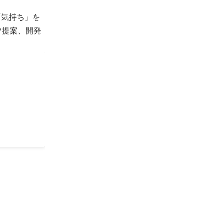
n/ 【担当
「気持ち」を
ラスチック選
・フェーダ
テンツ提案、開発
るゲームを制
フィルター作
 + 床面)
れたチームの
い空間
m.ricoh/ )」
(映像システム
gner を用い
Effects