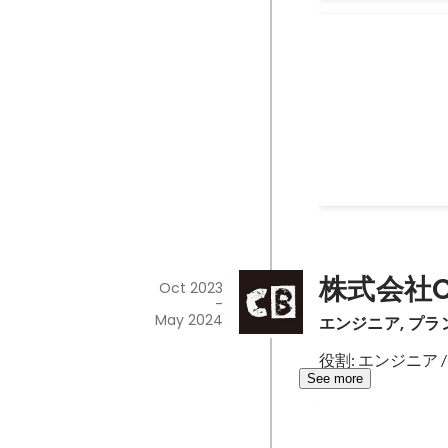
Inter BEE
から
【プロジェクト概要】
し、これまでのint
来についての流れを追
いた没入型コンテンツ。 【担当
Oct 2024
-
Nov 2024
テンツ内容企画 
む演出作成
株式会社Ch
Oct 2023
-
May 2024
エンジニア, プラ
役割: エンジニア 
See more
大阪駅タイム