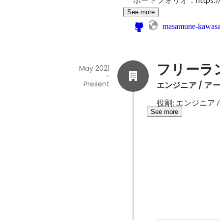
See more
masamune-kawasa
フリーラ
May 2021
-
Present
エンジニア / ア
役割: エンジニア 
See more
なごや寺町エ
【プロジェクト概要
Nov 2024