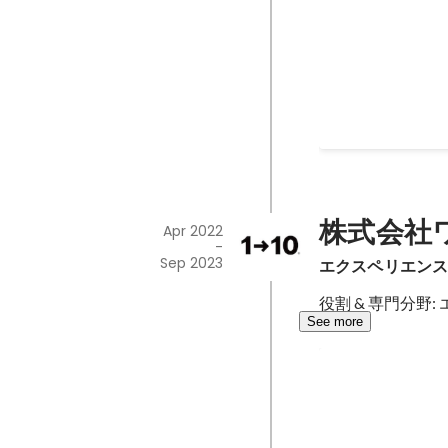
役割: エンジニア / アートディレクション
JR西日本） 【プロジェクト概要】 ・大阪駅150周年記念の一環として、過去に使用された鉄道車両を
ARスタンプラリー形式で再現。 【担当業務】 ・8th Wall
テリアル検証 ・
Jan 2023
-
May 2024
株式会社
Apr 2022
-
Sep 2023
エクスペリエンス
役割 & 専門分野
See more
ImagiNite in
【プロジェクト名】
【プロジェクト概