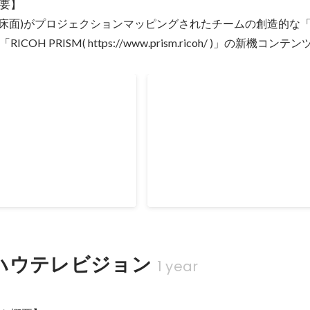
要】

.html 【担当業務】 ・
https://metoa.jp/event/sodateru-tow
 + 床面)がプロジェクションマッピングされたチームの創造的な
ンサの検証 / 設定 ・床面プロ
業務】 ・3Fに展示されているプ
ピングコンテンツアプリ実装
別技術体験可能なコンテンツ実装 
OH PRISM( https://www.prism.ricoh/ )」の新機コン
X Graph / Shader
ー操作によりゴミの分別体験でき
 【使用技術】 言語:
作 ・SparkARを用いたインスタ
FLOAT
成 【使用技術】 言語: C# ツール: Unity,
SparkAR
】 ・5面(壁面４面 + 床面)
【プロジェクト概要】 ・5面(壁面４面
ンマッピングされたチームの
がプロジェクションマッピングさ
」を高める新しい空間
創造的な「気持ち」を高める新し
ttps://www.prism.ricoh/ )」
「RICOH PRISM( https://www.pris
Sep 2021
-
Jan 2022
 【担当業務】 ・
の新機コンテンツ提案、開発 【担当業務】 ・
ンへの制作ディレクション
コンセプト / ストーリー / ステイトメント設計
いたコンテンツ制作(映像システム
・Unity を用いたコンテンツ制作
など) ・AfterEffectsやTouchdesi
た映像制作 【使用技術】 言語: C#, Python ツ
ハウテレビジョン
1 year
ール: Unity, TouchDesigner. After 