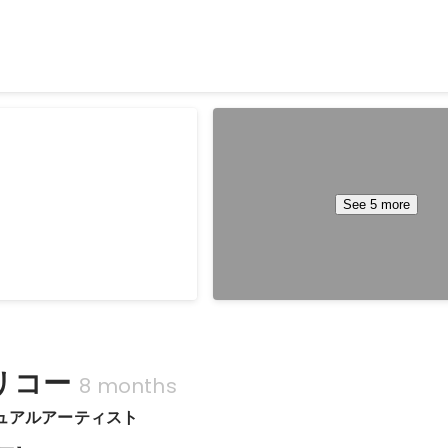
れに連動したARコンテンツ 【担当業務】 ・AR コンテンツ実装 ・
3DCG チーム テクニカルサポート ・エフェクト制作 【使用技術】 言語: C# ツール: Unity
 experience
リサイクルDISCO in METoA 
ellesse TONE
3階 フェーダーコンテンツ Unity 実
（クライアント：ゴールドウィン株
ンテンツ SparkAR 実装 【プロジェクト名】 ・
See 5 more
リサイクルDISCOin METoA Gin
せた、インスタレーションイ
ント：三菱電機株式会社） 【プロジェクト概
Jan 2023
-
Mar 2023
seのプロダクトを構成する要素
要】 ・本イベントは、プロジェク
切にしている「色の美しさ」
を使った体験型アトラクションを
るイベント ・壁面はテニス
気なく廃棄しているプラスチック
反応し絵が次々に変化するシ
うにリサイクルされて街に戻り、
体験者の足を検知し足元にエ
環し得る可能性を秘めているのか
リコー
8 months
というインスタレーション
がら学べるというもの。ディスコ
楽やダンスを楽しみながらプラス
ジュアルアーティスト
e.jp/daikanyama/event/t-
クルの仕組みを学べる展示。 ・公