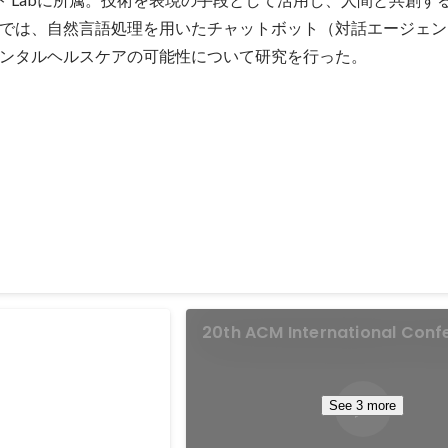
では、自然言語処理を用いたチャットボット（対話エージェン
ンタルヘルスケアの可能性について研究を行った。
構 特に優れた業績による返還免除(全額)
derLINE【展示会】
20th ACM International Conf
on Intelligent Virtual Agents 
？ <ON the
2020)
>】 この度，東京工業大学発
See 3 more
画・プロデュースしまし
れます！ 2/25(木) –