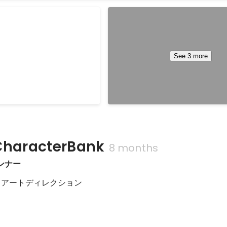
 これまでの歩み、そしてこれ
Hungry Monster
【プロジェクト概要】 ・スマホ向
 Inter BEE 60周年を記念
プリ 【業務内容】 ・Unityを用いたゲーム企画
See 3 more
er BEE歴史やこれからの未
およびフィードバックなど ・Unit
っていくVision Proを用
ド（インゲーム、バックエンド開発
Apr 2024
-
Sep 2024
業務】 ・コン
イン駆動開発、MVPパターンなど
・アートディレクションを含
装 ・Firebaseを用いたサーバ管理
ン生指導 【使用技術】 言語: C# ツール: Unity
その他: Firebase
aracterBank
8 months
ンナー
/ アートディレクション 
トラベルステーション～時間の旅へ出かけよう！～