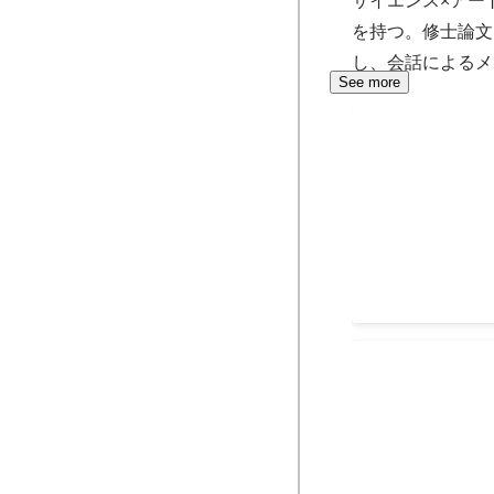
を持つ。修士論文
し、会話によるメ
See more
日本学生支援機
Jul 2021
ON the bor
【東工大なのに展示会
borderLINE
アート展示会を企
た！ついに来週開催さ