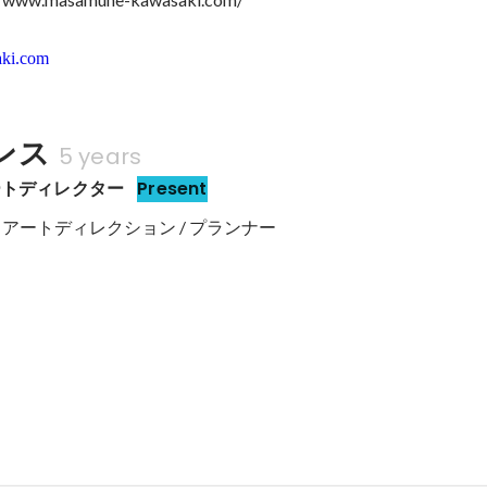
ki.com
ンス
5 years
ートディレクター
Present
/ アートディレクション / プランナー
リアの歴史・未来体験会
】 Vision Proを用いて寺町の歴史を辿り、過去、現在、未来へとそ
するコンテンツ。 【担当業務】 ・コンテンツ内容企画 ・アートディレクションを含む