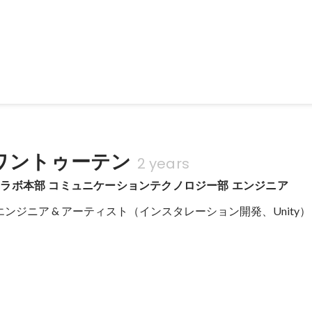
 【プロジェクト名】 ・AR大阪鉄道博物館（クライアント:
を活用したWebARのR&D ・Blenderでのマ
AR演出の企画・設計 ・ARコンテンツのアートディレクション
ワントゥーテン
2 years
ラボ本部 コミュニケーションテクノロジー部 エンジニア
: エンジニア & アーティスト（インスタレーション開発、Unity）
 Sensoryscape
 ・ImagiNite（クライアント：シンガポール政府機関（セントーサ
要】 ・シンガポールのセントーサ諸島にて制作されたプロジェクショ