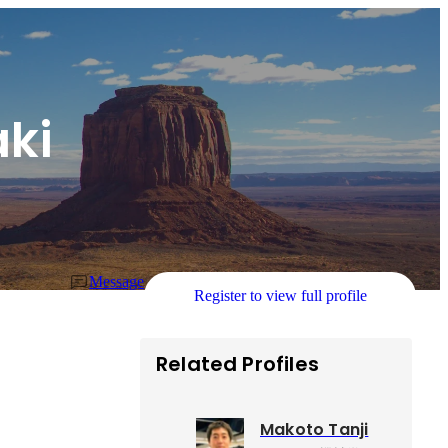
ki
Message
Register to view full profile
Related Profiles
Makoto Tanji