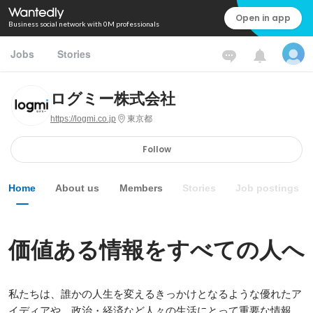
Open in app
Business social network with 0M professionals
Jobs
Stories
ログミー株式会社
https://logmi.co.jp
東京都
Follow
Home
About us
Members
Stories
Job postings
価値ある情報をすべての人へ
私たちは、誰かの人生を変えるきっかけとなるような優れたア
イディアや、政治・経済など人々の生活にとって重要な情報