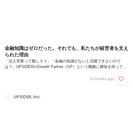
た3年間ーーまずは、簡単に自己紹介をお願いします。はじめまして！
2025年5月に入社した、Kodaiです。新卒でフラー...
金融知識はゼロだった。それでも、私たちが経営者を支え
られた理由
「法人営業って難しそう」「金融の知識がないと活躍できないので
は？」UPSIDERのGrowth Partner（GP）という職種に興味を持ってい
ただいた方から、そんな不安の声を聞くことがあります。でも、実は
GPメンバーの多くが、金融業界“未経験”からのスタート。そして今、
10 months ago
最前線でお客様に伴走しながら、日々ダイナミックな挑戦を続けていま
す。今回ご紹介するのは、そんなGPチームのリアルをお届けする3名の
クロストーク。それぞれ異なる業界からUPSIDERに飛び込み、迷いな
UPSIDER, Inc.
がらも前に進んできた等身大の姿を、率直に語りました。✅この記事を
読めば、こんな疑問が解消します1.本当に金融の知識がなくても...