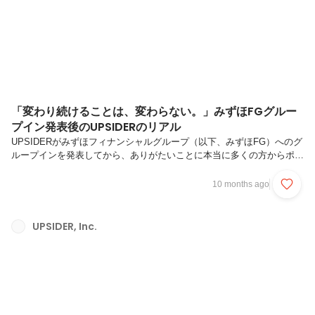
以上の問い合わせ量に追われる日々の中で「最も...
「変わり続けることは、変わらない。」みずほFGグルー
プイン発表後のUPSIDERのリアル
UPSIDERがみずほフィナンシャルグループ（以下、みずほFG）へのグ
ループインを発表してから、ありがたいことに本当に多くの方からポジ
ティブなリアクションをいただきました。「これからのUPSIDERに期
待している」といった声をいただけるのは、心から嬉しく思います。一
10 months ago
方で、社員や採用候補者の方々からは、こうした率直な質問もたくさん
受けています。「UPSIDERらしいスピード感はこれからも維持される
のか？」「カルチャーや働き方は変わらないのか？」「意思決定の主体
UPSIDER, Inc.
はUPSIDERのままなのか？」だからこそ今回のnoteでは、私自身の考
えを整理し、「変わること」と「変わらないこと」を率直にお伝え...