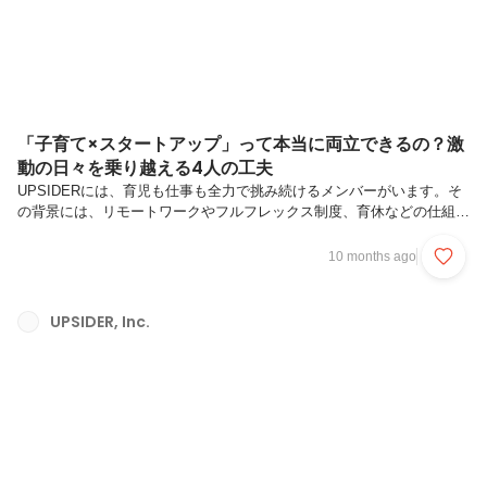
「子育て×スタートアップ」って本当に両立できるの？激
動の日々を乗り越える4人の工夫
UPSIDERには、育児も仕事も全力で挑み続けるメンバーがいます。そ
の背景には、リモートワークやフルフレックス制度、育休などの仕組み
に加え、チームで自然に支え合う「お互い様」の文化、そして挑戦を尊
重する空気があります。こうした基盤があることで、キャリアと育児を
10 months ago
両立させながら前に進むことが可能になっています。もちろん、制度や
文化があるからといって「楽」になるわけではありません。むしろ、そ
の基盤があるからこそ、各メンバーが自分なりの工夫を重ね、日々の挑
UPSIDER, Inc.
戦を続けています。本記事では、慌ただしい毎日の中で奮闘する4人の
メンバーが、具体的に1日をどう過ごしているのか、それぞれの家庭で
どのように“両...