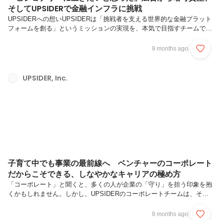
そしてUPSIDERで金融インフラに挑戦
UPSIDERへの想いUPSIDERは「挑戦者を支える世界的な金融プラット
フォームを創る」というミッションの実現を、本気で目指すチームで
す。私自身、これまでのキャリアでは常に自分のスキルを磨くことを重
視してきましたが、よりビジョナリーに生きたいと思うようになった
9 months ago
頃、UPSIDERと出会いました。挑戦する企業を経済的に支えること
は、社会的にも非常に意義のあることだと感じています。UPSIDERで
働く人を紹介する『Who we are』シリーズ。今回語ってくれたのは、
UPSIDER, Inc.
2025年9月にUPSIDERへ入社し、カード基盤部 Processorグループでプ
ロダクトマネージャーを務める田中祥一さん(...
子育て中でも事業の最前線へ ベンチャーのコーポレート
だからこそできる、しなやかなキャリアの極め方
「コーポレート」と聞くと、多くの人が企業の「守り」を担う印象を抱
くかもしれません。しかし、UPSIDERのコーポレートチームは、その
枠を大きく超え、事業の最前線でビジネスを動かしていく役割を担う存
在です。本記事では、リーガルチームの飯田(以下、Ryuta)とPRチーム
9 months ago