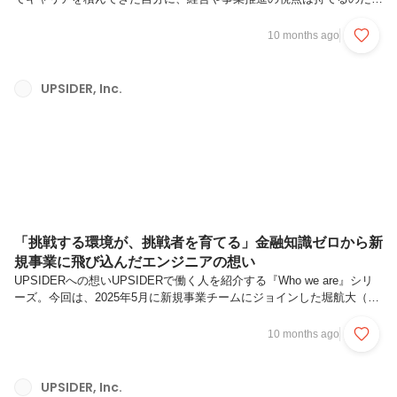
うか。」将来、起業や事業責任者を目指したい人ほど、こんな悩みを抱
くことがあるかと思います。UPSIDERでは営業、エンジニアの現場と
10 months ago
いう異なるキャリアを歩んできた2人が新規事業「PRESIDENT
CARD」の立ち上げに挑みました。お客様と仲間に誠実に向き合い続け
る姿勢、そして挑戦を通じて磨かれていった意思決定のプロセスを、当
UPSIDER, Inc.
時のエピソードとともにお届けします。対談を通じて、UPSIDERにお
ける事業責任者のリアルな姿を知っていただけたら幸いです。💡この記
事はこ...
「挑戦する環境が、挑戦者を育てる」金融知識ゼロから新
規事業に飛び込んだエンジニアの想い
UPSIDERへの想いUPSIDERで働く人を紹介する『Who we are』シリ
ーズ。今回は、2025年5月に新規事業チームにジョインした堀航大（以
下、Kodai）さんにお話を伺いました。新卒でフラー株式会社に入社
し、サーバーサイドエンジニアとしてキャリアをスタート。現在は、新
10 months ago
たな金融サービスの立ち上げに取り組んでいます。技術の深掘りにとど
まらず、組織への貢献にも意欲的に取り組むKodaiさんのストーリーを
お届けします。作るだけじゃない、ユーザー起点のものづくりを追求し
UPSIDER, Inc.