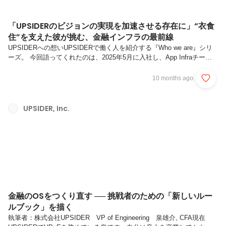
「UPSIDERのビジョンの実現を加速させる存在に」“衣食
住”を支えた彼が挑む、金融インフラの最前線
UPSIDERへの想いUPSIDERで働く人を紹介する『Who we are』シリ
ーズ。 今回語ってくれたのは、2025年5月に入社し、App Infraチーム*
でProduct Owner(以下、PO)を務める照井寛也(以下、Terry）さん。
UPSIDER入社前は、ERP開発からキャリアをスタートさせ、POSシス
10 months ago
テム連携、拠点立ち上げ、そしてプロダクトオーナーとしてチーム横断
のプロジェクトをリードするなど、多くの挑戦をしてきました。「業種
を問わずインパクトを与えたい」という想いと「泥臭くやり抜く」姿勢
UPSIDER, Inc.
を原動力に、これまで歩んできたキャリアとUPSIDERで描く未来につ
いて語ってもらい...
金融のOSをつくり直す ── 挑戦者のための「新しいルー
ルブック」を描く
執筆者：株式会社UPSIDER VP of Engineering 泉雄介, CFA現在