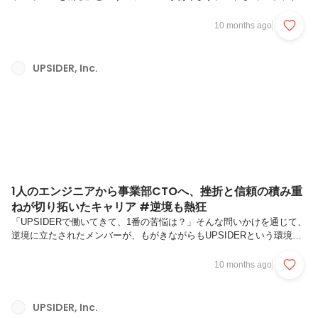
を通じて「挑戦には必ずコストや制約が伴う」という現実を何度も目に
してきました。大規模サービスのリプレイスで感じた「設計の大切
10 months ago
さ」、そして身近な友人が資金面で挑戦を諦めざるを得ない姿。そんな
経験が、UPSIDERの掲げるミッションと強く重なりました。UPSIDER
で働く人を紹介する『Who we are』シリーズ。今回は2025年6月にバッ
UPSIDER, Inc.
クエンドエンジニアとして入社した三富 隼斗（以下、Mitomi）が、自
身のキャリアとUPSIDERを選んだ理由につい...
1人のエンジニアから事業部CTOへ、挫折と信頼の積み重
ねが切り拓いたキャリア #逆境も熱狂
「UPSIDERで働いてきて、1番の苦悩は？」そんな問いかけを通じて、
逆境に立たされたメンバーが、もがきながらもUPSIDERという環境に
熱狂し、成長してきたストーリーをお届けする「#逆境も熱狂」シリー
ズ。第1弾となる今回は、2023年2月に“イチエンジニア”として入社し、
10 months ago
現在はカード事業部CTOを務める早坂涼(以下、Hayasaka)が登場。前
職ではエンタメ系企業でテックリードを務めていたHayasaka。新たな
環境を求めて転職したUPSIDERでは、お客様に最も近い場所でサービ
UPSIDER, Inc.
スと向き合うヘルプデスク業務からキャリアをスタートしました。想像