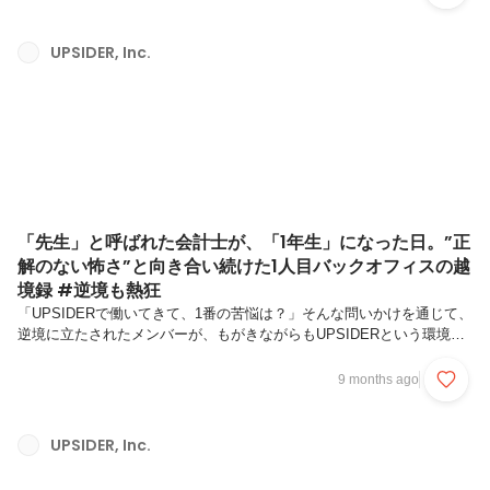
の五十川(以下、Meggy)へのインタビューを通じて、規制の多い金融領
域でスピード感のある意思決定を実現しながら、自身のライフスタイル
も大切に、自由にデザインできるコーポレートの在り方に迫ります。💡
UPSIDER, Inc.
この記事はこんな人向けフルリモートやフルフレックスなど、自由度の
高い働き方をしながら、長期的な視点でよりキャリアを極めていきた
い...
「先生」と呼ばれた会計士が、「1年生」になった日。”正
解のない怖さ”と向き合い続けた1人目バックオフィスの越
境録 #逆境も熱狂
「UPSIDERで働いてきて、1番の苦悩は？」そんな問いかけを通じて、
逆境に立たされたメンバーが、もがきながらもUPSIDERという環境に
熱狂し、成長してきたストーリーをお届けする「#逆境も熱狂」シリー
ズ。第2弾となる今回は、2022年4月に“1人目の専属バックオフィス”と
9 months ago
して入社し、現在はAccounting部で活躍する矢﨑 (以下、Mikage)が登
場。新卒で入社した監査法人では、会計のプロフェッショナルとして財
務諸表など正しく数字が記載されているのか、「数字を見る」キャリア
UPSIDER, Inc.
を歩んできたMikageさん。しかし、実務経験のない自分が「先生」と
呼ばれることに違和感を覚えるようになったこ...