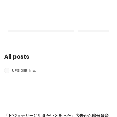
All posts
「ビジョナリーに生きたいと思った」
元スタートアップ執行
広告から暗号資産、そしてUPSIDERで
の良さを手放し『イチ
UPSIDER, Inc.
金融インフラに挑戦
てUPSIDERへの入社
Latest
Pinned
「ビジョナリーに生きたいと思った」広告から暗号資産、