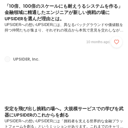
「10倍、100倍のスケールにも耐えうるシステムを作る」
金融領域に精通したエンジニアが新しい挑戦の場に
UPSIDERを選んだ理由とは。
UPSIDERへの想いUPSIDERには、異なるバックグラウンドや価値観を
持つ仲間たちが集まり、それぞれの視点から本気で意見を交わしなが
ら、プロダクトと向き合う文化があります。私自身、選考を通して感じ
たこの熱量と多様性に強く惹かれ、「このチームの一員として働きた
10 months ago
い」と思い入社を決めました。UPSIDERで働く人を紹介する『Who we
are』シリーズ。今回は2024年12月にエンジニアとして入社した小池 翔
馬(以下、Shoma)。Slerとして金融系の案件に多数関わった彼が、次の
UPSIDER, Inc.
挑戦の場として、UPSIDERを選んだ理由について語ってくれました。
技術×金融領域で培ったこれまでのキャリア...
安定を飛び出し挑戦の場へ。大規模サービスでの学びを武
器にUPSIDERのこれからを創る
UPSIDERへの想いUPSIDERには「挑戦者を支える世界的な金融プラッ
トフォームを創る」というミッションがあります。これまでのキャリア