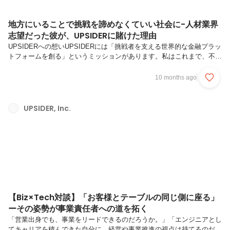
地方にいることで挑戦を諦めなくていい社会に-人材業界
志望だった彼が、UPSIDERに賭けた理由
UPSIDERへの想いUPSIDERには「挑戦者を支える世界的な金融プラッ
トフォームを創る」というミッションがあります。私はこれまで、不動
産仲介を行うなかでお客様の人生の分岐点に寄り添い、祖父母への介護
を通して家族に寄り添ってきました。そんな自分の軸とUPSIDERのカ
10 months ago
ルチャーが重なり、ここでなら人や企業の挑戦を本気で支えられると感
じ、入社を決めました。また、地方でも挑戦ができる社会をUPSIDER
のプロダクトを通して作れると感じましたね。UPSIDERで働く人を紹
UPSIDER, Inc.
介する『Who we are』シリーズ。今回は2025年8月にGrowth Partnerと
して入社した日下部 空良(以下、...
【Biz×Tech対談】「お客様とテーブルの同じ側に座る」
ーその姿勢が事業責任者への道を拓く
「営業出身でも、事業をリードできるのだろうか。」「エンジニアとし
てキャリアを積んできた自分に、経営や事業推進の視点は持てるのだろ