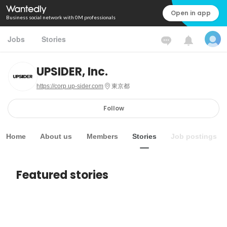
Open in app
Business social network with 0M professionals
Jobs
Stories
UPSIDER, Inc.
https://corp.up-sider.com
東京都
Follow
Home
About us
Members
Stories
Job postings
Featured stories