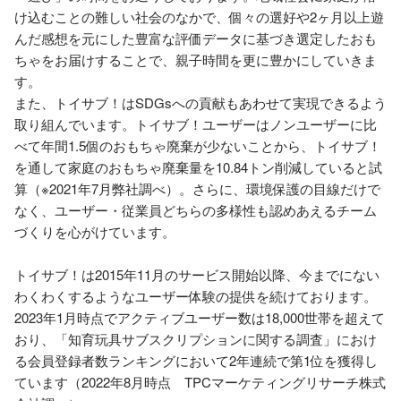
け込むことの難しい社会のなかで、個々の選好や2ヶ月以上遊
んだ感想を元にした豊富な評価データに基づき選定したおも
ちゃをお届けすることで、親子時間を更に豊かにしていきま
す。

また、トイサブ！はSDGsへの貢献もあわせて実現できるよう
取り組んでいます。トイサブ！ユーザーはノンユーザーに比
べて年間1.5個のおもちゃ廃棄が少ないことから、トイサブ！
を通して家庭のおもちゃ廃棄量を10.84トン削減していると試
算（※2021年7月弊社調べ）。さらに、環境保護の目線だけで
なく、ユーザー・従業員どちらの多様性も認めあえるチーム
づくりを心がけています。

トイサブ！は2015年11月のサービス開始以降、今までにない
わくわくするようなユーザー体験の提供を続けております。
2023年1月時点でアクティブユーザー数は18,000世帯を超えて
おり、「知育玩具サブスクリプションに関する調査」におけ
る会員登録者数ランキングにおいて2年連続で第1位を獲得し
ています（2022年8月時点　TPCマーケティングリサーチ株式