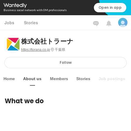
Open in app
Business social network with 0M professionals
Jobs
Stories
株式会社トラーナ
https://torana.co.jp
千葉県
Follow
Home
About us
Members
Stories
Job postings
What we do