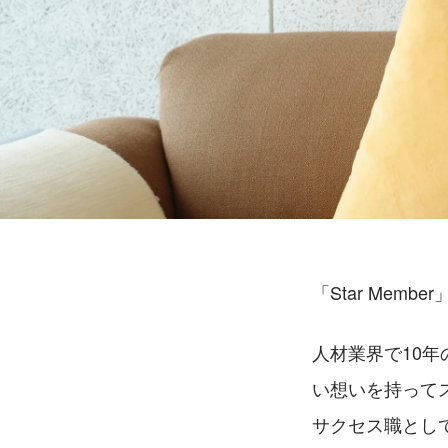
「Star Me
人材業界で10
い想いを持って
サクセス職とし