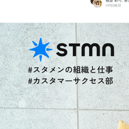
穂並 彩弓, 奥
HR戦略部
穂並 彩弓
株式会社スタメン / HR戦略部