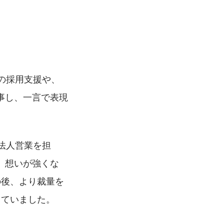
の採用支援や、
事し、一言で表現
法人営業を担
」想いが強くな
の後、より裁量を
していました。