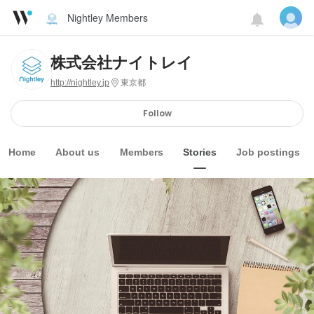
Nightley Members
株式会社ナイトレイ
http://nightley.jp
東京都
Follow
Home
About us
Members
Stories
Job postings