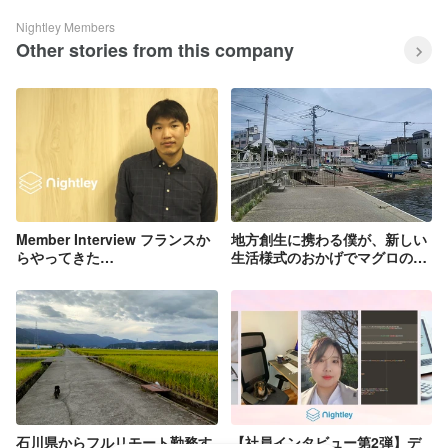
Nightley Members
Other stories from this company
Member Interview フランスか
地方創生に携わる僕が、新しい
らやってきた
生活様式のおかげでマグロの町
GIS/WebEngineer Raymond
に移住出来た話
Lay
石川県からフルリモート勤務す
【社員インタビュー第2弾】デ