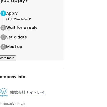
you apply?
Apply
Click "Want to Visit"
Wait for a reply
Set a date
Meet up
Learn more
ompany info
株式会社ナイトレイ
http://nightley.jp