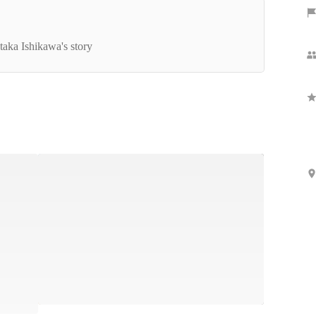
社長インタビュー】メインツール利用企業5000社
破！急成長の位置情報ビジネスに挑戦するナイト
taka Ishikawa's story
イ代表の想いとは？