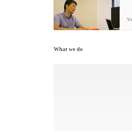
【
突
Yu
レ
What we do