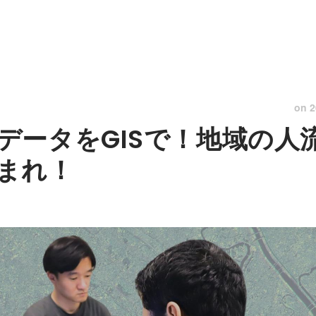
on
2
データをGISで！地域の人
まれ！