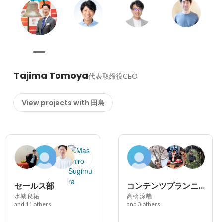
Tajima Tomoya
代表取締役CEO
View projects with 田島
セールス部
コンテンツプランニング部
水城 良祐
高橋 涼哉
and 11 others
and 3 others