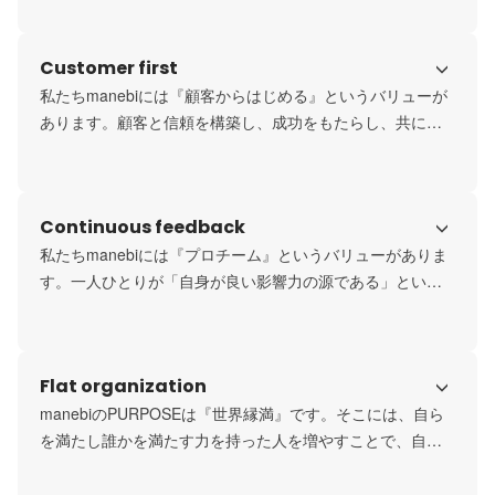
じて充実感や満足感を得ることで人生を豊かにし、仕事以
外での学びを通じて仕事にも好影響が訪れます。私たち
Customer first
は、人生の質そのものの向上に貢献する企業でありたいと
考えています。
私たちmanebiには『顧客からはじめる』というバリューが
あります。顧客と信頼を構築し、成功をもたらし、共に発
展していく事が私たちの仕事だと考えています。
Continuous feedback
私たちmanebiには『プロチーム』というバリューがありま
す。一人ひとりが「自身が良い影響力の源である」という
思いを持つことが、プロチームの源であり、高い価値と成
果をもたらすと考えています。
Flat organization
manebiのPURPOSEは『世界縁満』です。そこには、自ら
を満たし誰かを満たす力を持った人を増やすことで、自利
利他な支え合いの社会に変革していきたいという想いが込
められています。