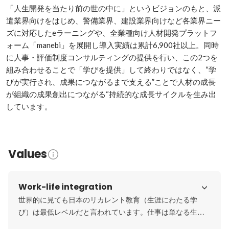
「人生開発を当たり前の世の中に」というビジョンのもと、派
遣業界向けをはじめ、警備業界、建設業界向けなど各業界ニー
ズに対応したeラーニングや、全業種向け人材開発プラットフ
ォーム「manebi」を展開し導入実績は累計6,900社以上。同時
に人事・評価制度コンサルティングの提供を行い、この2つを
組み合わせることで「学びを提供」して終わりではなく、“学
びが実行され、成果につながるまで支える”ことで人材の成長
が組織の成果創出につながる“持続的な成長サイクルを生み出
しています。
Values
Work-life integration
世界的に見ても日本のリカレント教育（生涯にわたる学
び）は最低レベルだと言われています。仕事は単なる生計
を立てる手段ではなく、大切な人生の一部です。仕事を通