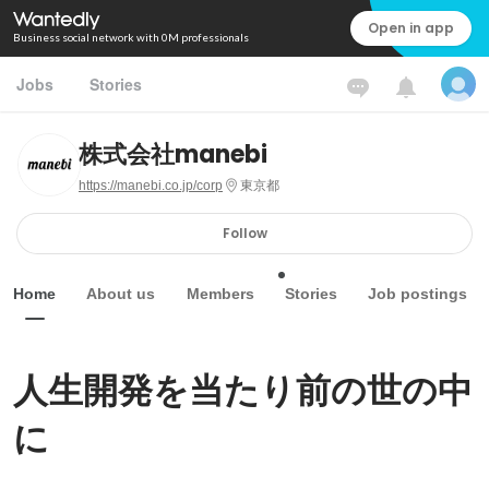
Open in app
Business social network with 0M professionals
Jobs
Stories
株式会社manebi
https://manebi.co.jp/corp
東京都
Follow
Home
About us
Members
Stories
Job postings
人生開発を当たり前の世の中
に