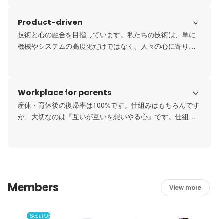
Product-driven
技術と心の融合を目指しています。私たちの技術は、単に
機械やシステムの高度化だけではなく、人々の心に寄り添
い、それぞれの幸せを追求するものだと考えています。人
と人、人と技術が心から繋がる世界を創造するため、日々
革新的な取り組みを続けています。
Workplace for parents
産休・育休後の復帰率は100%です。仕組みはもちろんです
が、大切なのは『互いが互いを想いやる心』です。仕組み
はあるけど、肩身が狭い、そんな環境は嫌ですよね？私た
ちは、一人ひとりのやりがいと共に働きやすさも追及し続
けています。
Members
View more
Scout OK