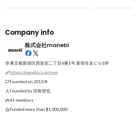
Company info
株式会社manebi
「BEST TEAM NOMINATION 100」に選
manebiグループ初
出されました_『共感』で選ばれる組織を
と未来を問い拓く
目指して。
東京都新宿区西新宿二丁目6番1号
新宿住友ビル18F
Latest
Latest
https://manebi.co.jp/corp
Founded on 2013/8
Founded by 田島智也
41 members
Funded more than $1,000,000