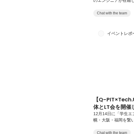
のエンジニアが在籍
どの人材サービスや
開発を行っています。
Chat with the team
画職1名がディップ
人が使い続けるプロ
何を作るかから自分
イベントレポ
チーム開発(テックブ
【Q-PIT×Te
体とLT会を開催
12月14日に「学生
幌・大阪・福岡を繋
せて6人のエンジニア
行いました。🎤 デ
Chat with the team