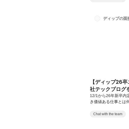
道：ビジネスを動かす
ジニア現在『バイト
と価値向上に取り組
ディップの面
ジネスを成功させるた
【ディップ26卒
社テックブログ
12/1から26年新
き価値ある仕事とは
します。現在のテッ
のテックブログサイト
Chat with the team
で働く上での基礎＠
ンの全貌・勤怠や交