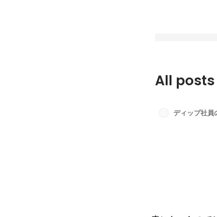
All posts
【筋肉LT】ムキム
を増やしたい
ディップ社員
Pinned