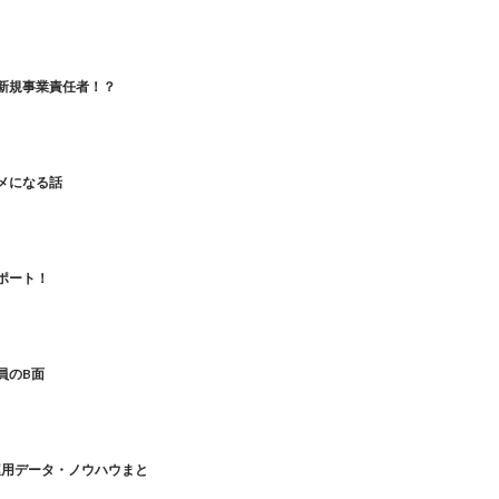
新規事業責任者！？
メになる話
ポート！
員のB面
ly運用データ・ノウハウまと