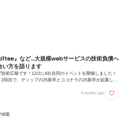
ftee』など...大規模webサービスの技術負債へ
合い方を語ります
技術広報です！12/2に4社合同のイベントを開催しました！
2回目で、ディップの25新卒とココナラの25新卒が起案して
模webサービスならではの技術負債へのリアルな向き合い方
共有しました🙌📌砂原 千里さん（ディップ株式会社）「シ
8 months ago
メ」🗣️ 発表ダイジェスト・大規模Webサービスの技術負債
間がない、わかる人がいないという「3つのない」によって、
い古代遺産になってしまうのが怖いところ・ディップにおける
のB面
のコンセプト1年ごとにメジャー/マイナーバ...