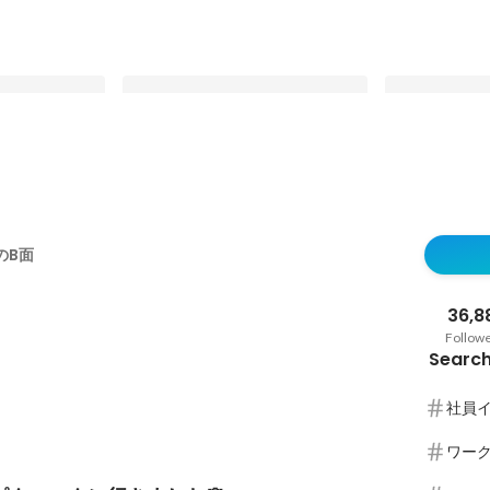
キのエンジニア
第一回 ごはんに合うおかず-1 GP
【第一回推し
催！】一番美
Pinned
のB面
リンクが決ま
Pinned
36,8
Follow
Search
社員
ワー