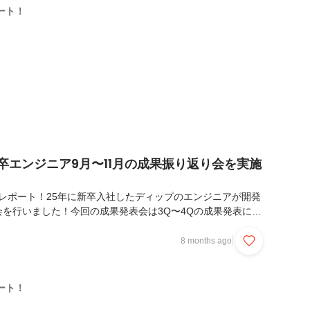
とは・メンター紹介Day1はインターンを開始する上で重要な基礎
ート！
ディップの開発組織が何を目指しているの...
卒エンジニア9月〜11月の成果振り返り会を実施
会レポート！25年に新卒入社したディップのエンジニアが開発
を行いました！今回の成果発表会は3Q〜4Qの成果発表にな
成果になります🌟※新規プロジェクトに関わっているので具体
りますのでご了承ください🙏📌植松さん (バイトル/バック
8 months ago
開発や機能実装に主に挑戦した3Q。APIを最初から最後まで一人
なったり、設計手法（DDDやクリーンアーキテクチャ）の実践
ったりと、実装力が大きく向上しました！4Qでは「待ち」か
ート！
アとして、主体的に挑戦していくという...