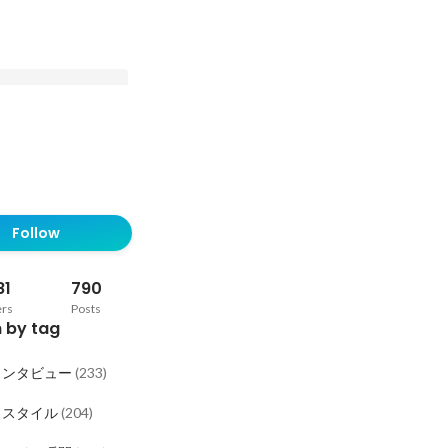
インスタント総選挙開
味しいインスタントド
Follow
りました
81
790
ers
Posts
 by tag
インタビュー
(
233
)
クスタイル
(
204
)