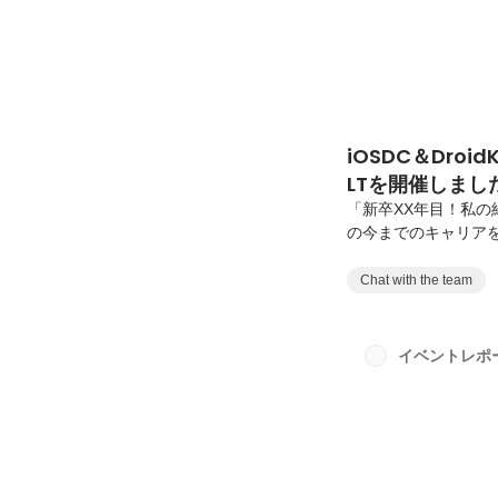
iOSDC＆Dro
LTを開催しまし
「新卒XX年目！私の
の今までのキャリア
きしたイベントを開催
DroidKaigiで
Chat with the team
ンジニアと交流する
のキャリアのヒント
す。当日は、新卒1年
イベントレポ
名の方にご登壇いただ