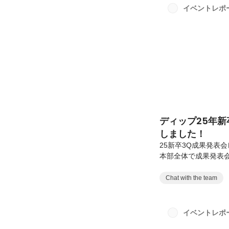
発組織・DevRel
イベントレポ
の部分のインプット！
ディップ25年新
しました！
25新卒3Q成果発表
本部全体で成果発表会
るので9月〜11月の
的に出せない部分があ
Chat with the team
エンド)新規APIの
で完遂できるように
レベルの理解が深ま
イベントレポ
ら「攻め」のエンジニ