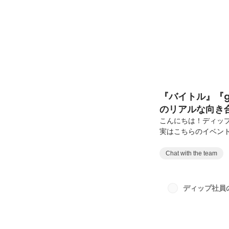
『バイトル』『gi
のリアルな向き
こんにちは！ディップ
実はこちらのイベント
くれたイベント！大規
を現場のエンジニアで
Chat with the team
ステム式年遷宮のスス
は、予算がない、時
誰も手がつけられな
ディップ社員
検索システム式年遷宮