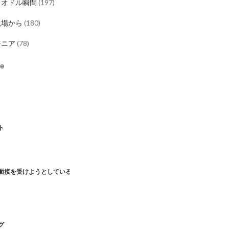
ロオドル瞬間
(
197
)
現場から
(
180
)
ジニア
(
78
)
re
ト
面接を受けようとしている
グ