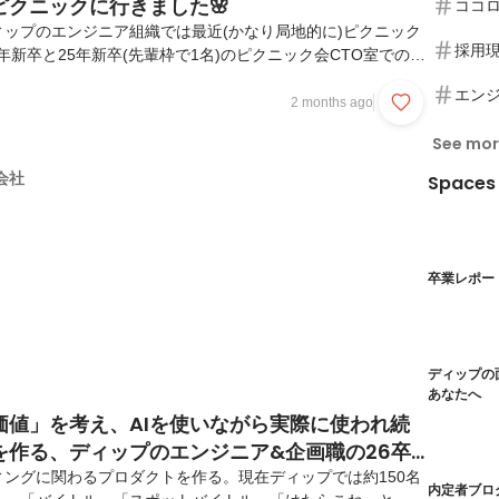
ピクニックに行きました🌸
ココ
ップのエンジニア組織では最近(かなり局地的に)ピクニック
採用
年新卒と25年新卒(先輩枠で1名)のピクニック会CTO室でのピ
ビルの裏にお店とお庭があるのでみんなで食料調達(レジャー
エン
)ちなみにディップにはコミュニケーション費用という福利
2 months ago
会社から3,000円～5,000円の補助が出るのでこんな感じで
See mo
たりワイワイ交流をするのに使えます！部署とか職種とか年次
ションとろうね！っていう福利厚生です1000円程度のラン
会社
Spaces
があったり5000円で豪華なビ...
卒業レポー
ディップの
あなたへ
価値」を考え、AIを使いながら実際に使われ続
を作る、ディップのエンジニア&企画職の26卒
ン
ングに関わるプロダクトを作る。現在ディップでは約150名
内定者ブロ