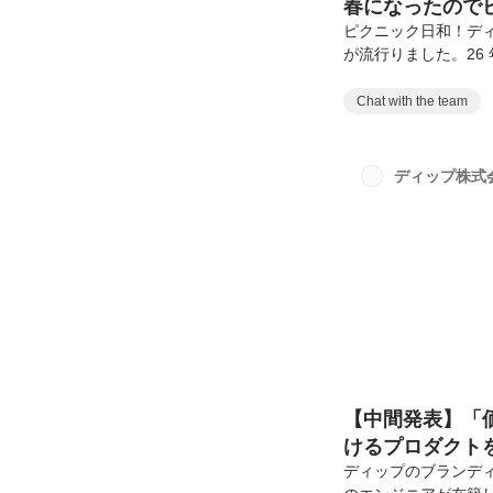
春になったので
ピクニック日和！ディ
が流行りました。26 
クニック会オフィス
シートを忘れました
Chat with the team
厚生があり3ヶ月に1回
チームでご飯に行っ
関係なくコミュニケー
ディップ株式
チを定期的に行うチーム
【中間発表】「
けるプロダクト
内定者インター
ディップのブランディ