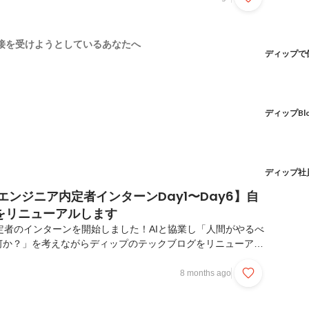
エンジニアリング思考廣重さん / Webアプリケーションエン
ル』のバックエンドエンジニアとして、大規模システムの改善
んでいる廣重さん。技術力があるのは大前提で、その上で「ビ
接を受けようとしているあなたへ
ディップで
めの思考法」について話してもらいました...
ディップBl
ディップ社
エンジニア内定者インターンDay1〜Day6】自
をリニューアルします
卒内定者のインターンを開始しました！AIと協業し「人間がやるべ
何か？」を考えながらディップのテックブログをリニューアル
クブログもちろん現場社員も書きますし、外部の人も見る公式
。企画立案から開発実装まで行います🌟📌Day1 ディップ
8 months ago
オンライン・このインターンで求めている事の説明・インター
通費の説明・セキュリティの話・社会人マナー・ディップの開