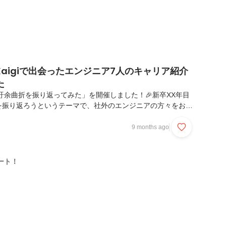
idKaigiで出会ったエンジニア7人のキャリア紹介
た
紆余曲折を振り返ってみた」を開催しました！🎉新卒XX年目
を振り返ろうというテーマで、社外のエンジニアの方々をお招
しました！そしてこのイベントの登壇者はiOSDCと
募り、その場で登壇を決めてくださった7人です！詳細⬇️多くの若手エ
9 months ago
中で、「いろんな年次のエンジニアの経験をシェアし、お互い
になるような場を作りたい！」という想いから企画していま
目から社会人10年目まで、多様なバックグラウンドを持つ7
ート！
き、それぞれの「紆余曲折」を語っていただきま...