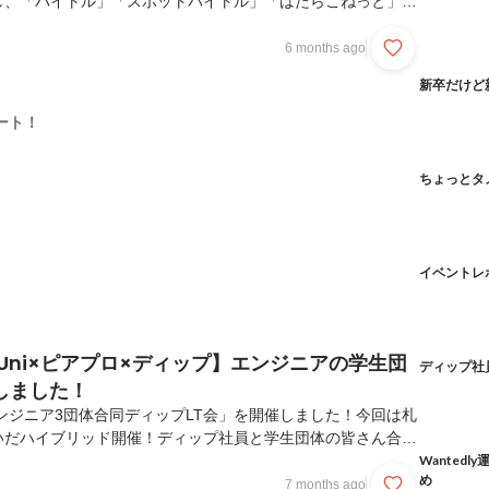
し、「バイトル」「スポットバイトル」「はたらこねっと」な
「採用コボット」などのDXサービスなど、自社プロダクトの
今回は12月から26卒の内定者エンジニア7名、プロダクト企
6 months ago
のオウンドメディアのリニューアルという、入社後も社内外の
新卒だけど
ダクトの開発に挑戦しています。仕様を渡されるのではなく、
たちで決め、開発まで行うインターンシップです。エンジニア
ート！
ログサイトサイトリニューアル)、個人開発(テーマ自...
ちょっとタ
イベントレ
ch.Uni×ピアプロ×ディップ】エンジニアの学生団
ディップ社
しました！
エンジニア3団体合同ディップLT会」を開催しました！今回は札
いだハイブリッド開催！ディップ社員と学生団体の皆さん合わ
が登壇し、「社会人と学生の開発の違い」をベースにLT会を
Wanted
め
ィップ社員によるLTダイジェスト！🔈プロフェッショナルへの
7 months ago