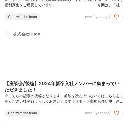
福利厚生をご用意しています。 今回は、「社員
旅行」についてご紹介させていただきます！いまどき社員旅行を実施し
ている会社は珍しくありませんか？当社では社員同士の繋がりを大切に
Chat with the team
over 1 year ago
しており、ストレス解消もございますが、チームワークの強化のためコ
ミュニケーションを活性化する取り組みのひとつとして社員旅行を行っ
ています。2024年は４泊５日沖縄！参加は任意で、6割以上の社員の
株式会社Cuon
方々が参加してくださいました！コロナの影響で自粛ぎみになってしま
いましたが、久しぶりの社員旅行となりました。 それ
では、今年の社員...
【座談会/後編】2024年新卒入社メンバーに集まってい
ただきました！
※こちらの記事の後編となります。前編を読んでいない方はこちらをご
覧ください後半戦よろしくお願いします！リモート勤務も多い中、新卒
同士でのコミュニケーションはありますか？木部今、3人が同じプロジ
ェクトに入っていて、「これって何？」みたいな、そういうやりとりは
Chat with the team
over 1 year ago
結構しています。二宮先輩も入って教えてくれるんですが、基本的に設
計は全て自分たちでやってますよね。自分たちがリーダーというか主体