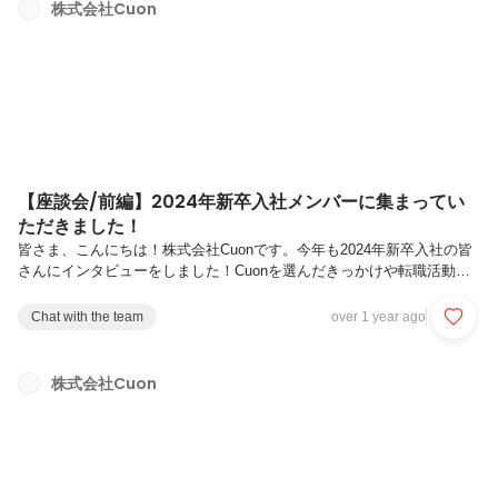
となって進めて、先輩たちはレビューをしてくれるという感じですね。
株式会社Cuon
上田来年くらいにはリリース予定なので、楽しみです。実際に働いてみ
てギャップはありましたか？二宮自分はあんまり大きなギャップはなか
ったです。本当に話...
【座談会/前編】2024年新卒入社メンバーに集まってい
ただきました！
皆さま、こんにちは！株式会社Cuonです。今年も2024年新卒入社の皆
さんにインタビューをしました！Cuonを選んだきっかけや転職活動の
軸などについて迫っていきます！是非最後までご覧ください登壇者紹介
二宮 丈也（右）木部 翔（左）上田 智香（中央）皆さん本日はよろしく
Chat with the team
over 1 year ago
お願いします！早速ですがまずは学生時代の過ごし方について教えてく
ださい！！二宮自分は中学・高校とバスケ部だったこともあり、大学で
は部活ではなく趣味としてバスケをやっていました。あとは英語の学習
株式会社Cuon
にも力を入れていて、ヨーロッパのイタリア近くのマルタ島という島に
2ヶ月語学留学にも行っていました。その後は大学4年生の頃に1ヶ月半
ほど...