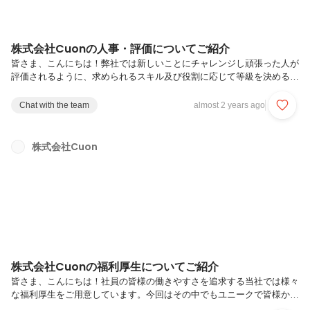
株式会社Cuonの人事・評価についてご紹介
皆さま、こんにちは！弊社では新しいことにチャレンジし頑張った人が
評価されるように、求められるスキル及び役割に応じて等級を決めるグ
レード制を評価制度として採用しています。また既存業務を行っていく
中で、ご自身の適性や新たに保有されたスキルを活かしたうえで新たな
Chat with the team
almost 2 years ago
挑戦が可能となるよう、複数のキャリアパスや、成長をサポートする研
修や資格取得支援を制度として用意しています。今回はこれらのご紹介
をさせていただきます！Q.評価制度を明確にしている理由・背景は？
株式会社Cuon
キャリアパスや評価制度は、企業や組織が持続的に成長し、競争力を維
持するための重要な手段です。また、評価基準を明確にすることで、社
員の皆様の...
株式会社Cuonの福利厚生についてご紹介
皆さま、こんにちは！社員の皆様の働きやすさを追求する当社では様々
な福利厚生をご用意しています。今回はその中でもユニークで皆様から
も評価をいただいている制度を中心にご紹介させていただきます！