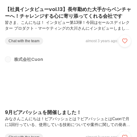
【社員インタビューvol.13】長年勤めた大手からベンチャ
ーへ！チャレンジする心に寄り添ってくれる会社です
皆さま、こんにちは！ インタビュー第13弾！今回はセールスディレク
ター プロダクト・マーケティングの大川さんにインタビューしまし
た！ 大川さんからみたCuonの魅力や働き方について伺っていきます！
【プロフィール】大川啓一20●●年●月入社。大学で電子工学を学んだ
Chat with the team
almost 3 years ago
後、大手通信キャリア（当時：日本テレコム）に入社。研究所や、ネッ
トビジネスやIaaS系のサービス立ち上げ等幅広い事業に携わり、Cuon
は2社目。現在はセールスディレクター プロダクト・マーケティングと
株式会社Cuon
して幅広い分野にて活躍をしている。ーー本日はよろしくお願いしま
す！早速ですが、Cuonに入社される前にどういったことをやられてい
まし...
9月ビアバッシュを開催しました！
みなさんこんにちは！ビアバッシュとは？ビアバッシュとはCuonで月
に1回行っている、使用している技術についてや案件に関しての発表会
です。好きなテーマで話し、他の社員がどんなことをしているのか・ど
んなことが得意なのか、などを知る機会にもなります。そして発表後は