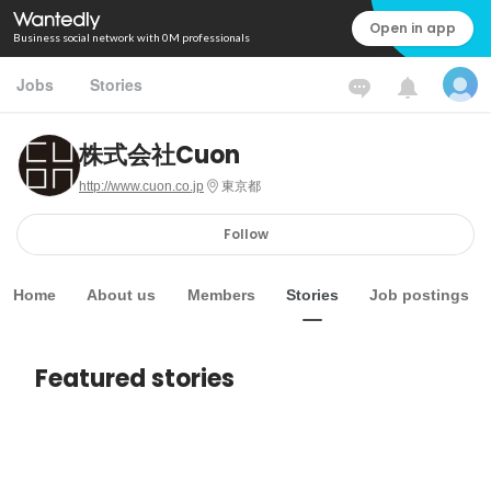
Open in app
Business social network with 0M professionals
Jobs
Stories
株式会社Cuon
http://www.cuon.co.jp
東京都
Follow
Home
About us
Members
Stories
Job postings
Featured stories