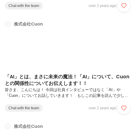
★POINT①：リモートワーク奨励制度新卒研修期間を除くと、リモート
Chat with the team
over 2 years ago
ワークは月曜日以外の週の4日間となり、月に6000円の手当が支給され
ます。月曜日には全員がオフィスに出勤し、チームごとにオンラインで
コミュニケーションを図ります。また、長く活躍している社員のうち、
株式会社Cuon
海外在住でフルリモートの実績があります。リモートワークに関連する
負担を軽減するため、Wi-Fi代や必要な家具の増設などの支援も行われ
ています。...
「AI」とは、まさに未来の魔法！「AI」について、Cuon
との関係性についてお伝えします！！
皆さま、こんにちは！ 今回は社員インタビューではなく「AI」や
「Cuon」についてお話していきます！ もしこの記事を読んで少しで
も「AI」や「Cuon」について興味をもっていただける方がいれば、お
気軽にご連絡ください！Q.AIとはなにか？2022年11月にリリースされ
Chat with the team
over 2 years ago
たChatGPTなどの生成AIは、まるで未来から飛んできたようなテクノ
ロジーで、ビジネス界に革新をもたらしています。これらの技術はテキ
スト、画像、音声などを活用して、データから新しいコンテンツを自動
株式会社Cuon
生成することが可能です。企業がデジタルトランスフォーメーション
（DX）を進める中で、生成AIは大きなプレーヤーとなっています。