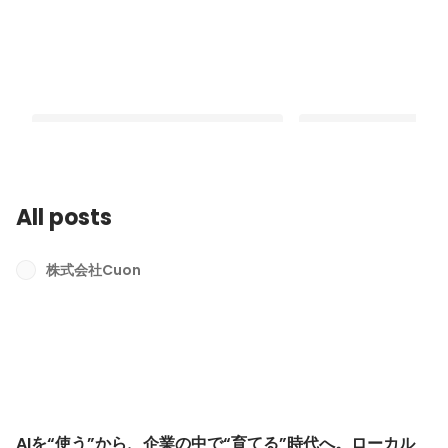
All posts
AIを“使う”から、企業の中で“育て
新卒入社から3〜4年─
る”時代へ。ローカルLLMの可能性を鈴
る成長と働き方の価値
株式会社Cuon
木に聞きました。
Latest
Latest
AIを“使う”から、企業の中で“育てる”時代へ。ローカル