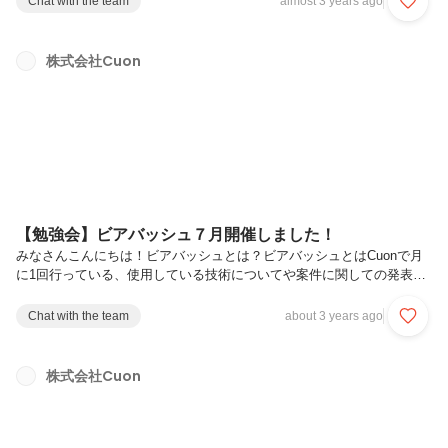
Chat with the team
almost 3 years ago
ご飯を食べながら自由に意見交換しています。９月の発表テーマ今回
は、新卒の荒井さんとCuonのエースエンジニアである伊藤さんが発表
しました！荒井さんのテーマは今Cuonが制作を進めているプロダクト
株式会社Cuon
【ECO】の発表です！ECO - Electronic Commerce Optimization - はこ
れまでCuonが培ったECサイト構...
【勉強会】ビアバッシュ７月開催しました！
みなさんこんにちは！ビアバッシュとは？ビアバッシュとはCuonで月
に1回行っている、使用している技術についてや案件に関しての発表会
です。好きなテーマで話し、他の社員がどんなことをしているのか・ど
んなことが得意なのか、などを知る機会にもなります。そして発表後は
Chat with the team
about 3 years ago
ご飯を食べながら自由に意見交換しています。７月の発表テーマ今回
は、新卒の河野さんと今年入社の新木さんが発表しました！河野さんの
テーマは「入社２か月でできる『要件定義の進め方』」で、現在入って
株式会社Cuon
いるPJで学んだ要件定義や機能一覧作成までの進め方を話しました。
新木さんのテーマは「Amazon DynamoDBの活用」で、案件で活用し
ている背...