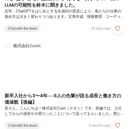
LLMの可能性を鈴木に聞きました。
近年、ChatGPTをはじめとする生成AIの普及により、私たちの仕事の
進め方は大きく変わりつつあります。文章作成、情報整理、コーディン
グ、データ分析など、AIはすでに多くの業務で活用されるようになりま
した。一方で、企業がAIを本格的に活用しようとしたとき、大きな課題
Chat with the team
19 days ago
になりやすいのが「機密情報」や「個人情報」の扱いです。便利だから
使いたい。でも、会社の大切な情報をクラウド上のAIに入力するのは難
しい。そんな企業の課題を解決する手段として、いま注目されているの
株式会社Cuon
が「ローカルLLM」です。今回は、7月16日に公開予定のTerraSky TV
で厚切りジェイソンさんとローカルLLMについて対談した、...
新卒入社から3〜4年──6人の先輩が語る成長と働き方の
価値観【後編】
皆さん、こんにちは！株式会社Cuon（クオン）です。前編では、入社
してからの成長や大変だったことについて語ってもらいました。壁にぶ
つかりながらも一歩ずつ乗り越えてきた経験が、今の自信やスキルにつ
ながっているのを感じられたのではないでしょうか。後編では、エンジ
Chat with the team
9 months ago