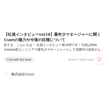
こ...
【社員インタビューvol.14】最年少マネージャーに聞く
Cuonの魅力や今後の目標について
皆さま、こんにちは！ 社員インタビュー第14弾です！今回はWeb
Solution部エンジニアで最年少マネージャーとして活躍中の迫田さんに
インタビューしました！ 迫田さんからみたCuonの魅力や働き方につい
て伺っていきます！【プロフィール】迫田 裕介2021年4月入社。新卒か
Chat with the team
almost 3 years ago
らIT系の企業でエンジニアとして活躍されてきて、業界歴でいうと今年
で6年目。現在はWeb Solution部でマネージャーとしても活躍をしてい
ます。ーーそれでは本日はよろしくお願いします！早速ですが、自己紹
株式会社Cuon
介からおねがいします。1995年生まれの今年28歳の迫田です。Cuonへ
は2021年の4月に入社しそこからWEB...