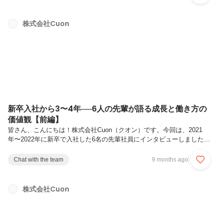
ニアとして大切にしていることや、後輩との関わり方などについてお届
けします。ぜひ最後までご覧ください！三村（4年目／DXソリューショ
ン部・開発）前田（4年目／DXソリューション部・開発）金川（4年目
株式会社Cuon
／DXソリューション部・EC保守運用／開発）上村（3年目／DXソリュ
ーション部・ECサイト開発／保守運用）遠藤（3年目／Webアプリ保守
運用...
新卒入社から3〜4年──6人の先輩が語る成長と働き方の
価値観【前編】
皆さん、こんにちは！株式会社Cuon（クオン）です。今回は、2021
年〜2022年に新卒で入社した6名の先輩社員にインタビューしました。
「入社してからどんな成長を実感したか」「エンジニアとして大切にし
ていること」「後輩への接し方」など──リアルな声をお届けします。
Chat with the team
9 months ago
ぜひ最後までご覧ください！三村（4年目／DXソリューション部・開
発）前田（4年目／DXソリューション部・開発）金川（4年目／DXソリ
ューション部・EC保守運用／開発）上村（3年目／DXソリューション
株式会社Cuon
部・ECサイト開発／保守運用）遠藤（3年目／Webアプリ保守運用エン
ジニア）小西（4年目／DXソリューション部・ECサイト保守／開...