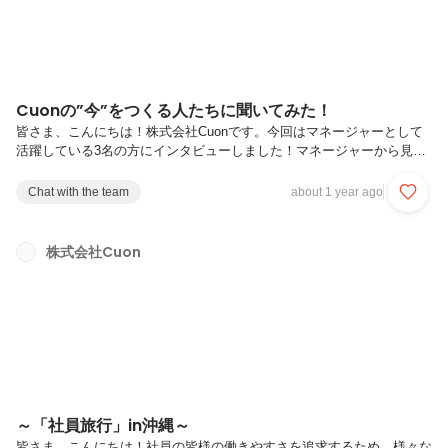
Cuonの”今”をつくる人たちに聞いてみた！
皆さま、こんにちは！株式会社Cuonです。今回はマネージャーとして
活躍している3名の方にインタビューしました！マネージャーから見た
Cuonの魅力や風土などについて迫っていきます！是非最後までご覧く
ださい。まずは自己紹介をお願いします！本山2020年に中途入社とし
Chat with the team
about 1 year ago
てCuonへジョインしました。現在はマネージャーとして新規案件や既
存案件の保守フェーズのプロジェクトマネジメントを担当しており、ま
た採用業務も担当しております。また社内の開発力を上げていこうと社
株式会社Cuon
長と一緒にプロジェクトマネジメント強化をになっています。本山 大
人（もとやま ひろと）Sierやフリーランスを経験。前職時に取締役後
藤と知...
～「社員旅行」in沖縄～
皆さま、こんにちは！社員の皆様の働きやすさを追求するため、様々な