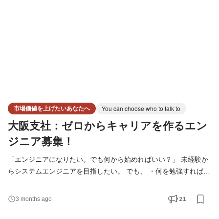
ら実装、UIUX設計、ローンチまで幅広く関与し、エンジニアと
市場価値を上げたいあなたへ
You can choose who to talk to
大阪支社：ゼロからキャリアを作るエン
ジニア募集！
「エンジニアになりたい。でも何から始めればいい？」 未経験か
らシステムエンジニアを目指したい。 でも、 ・何を勉強すればい
いかわからない ・独学で合っているのか不安 ・現場に出ても通用
するか心配 そんな不安を感じるのは当然です。 私たちは、 “育て
21
3 months ago
ること”を前提に採用しています。 まずは基礎から。 そして設
計・構築・クラウドへと、 段階的にステップアップしていきま