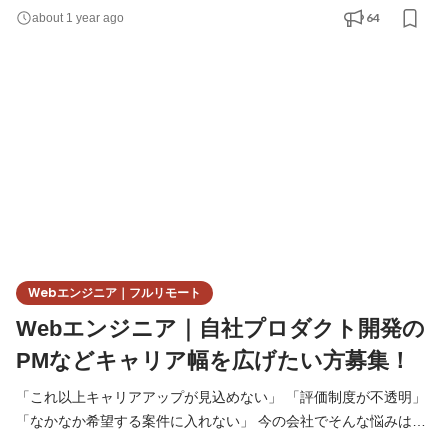
リアをスタートさせ、”市場価値”を高めたいあなた！ 『業界随一
64
about 1 year ago
の”本質的”教育体制完備カンパニー』であるY&I Groupで、 憧れの
エンジニアライフへ第一歩を踏み出しませんか？ ▍あなたのエン
ジニアライフに寄り添います 自社運営のプログ
Webエンジニア｜フルリモート
Webエンジニア｜自社プロダクト開発の
PMなどキャリア幅を広げたい方募集！
「これ以上キャリアアップが見込めない」 「評価制度が不透明」
「なかなか希望する案件に入れない」 今の会社でそんな悩みはあ
りませんか‥？ 心当たりがありましたら、 まずは一度カジュアル