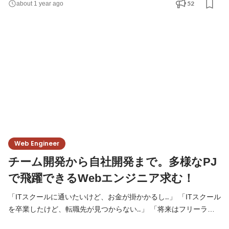
52
about 1 year ago
は、未経験からでも安心してスタートできる環境を整えていま
す。 一人ひとりのペースに合わせて、基礎からしっかりとスキル
を身につけていけます。 あなたの“はじめの一歩”を、
Web Engineer
チーム開発から自社開発まで。多様なPJ
で飛躍できるWebエンジニア求む！
「ITスクールに通いたいけど、お金が掛かかるし‥」 「ITスクール
を卒業したけど、転職先が見つからない‥」 「将来はフリーラン
スエンジニアとして自由に働きたい！」 エンジニアとしてのキャ