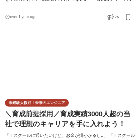
スエンジニアとして自由に働きたい！」 エンジニアとしてのキャ
リアをスタートさせ、”市場価値”を高めたいあなた！ 『業界随一
26
over 1 year ago
の”本質的”教育体制完備カンパニー』であるY&I Groupで、 憧れの
エンジニアライフへ第一歩を踏み出しませんか？ ▍あなたのエン
ジニアライフに寄り添います 自社運営のプログ
未経験大歓迎！未来のエンジニア
＼育成前提採用／育成実績3000人超の当
社で理想のキャリアを手に入れよう！
「ITスクールに通いたいけど、お金が掛かかるし‥」 「ITスクール