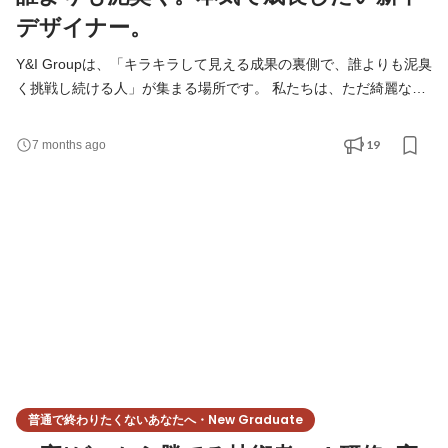
デザイナー。
Y&I Groupは、「キラキラして見える成果の裏側で、誰よりも泥臭
く挑戦し続ける人」が集まる場所です。 私たちは、ただ綺麗なデ
ザインをつくるための制作会社ではありません。 課題を発見し、
企画し、設計し、改善し、成果を出す。 一時的なスキルや肩書き
19
7 months ago
ではなく、 「10年後でも市場から求められる人材」を育てるこ
と。 Y&I Groupは、そのための環境づくりに本気で向き合ってい
ます。 ◆ 3年でプロになる ￣￣￣￣￣￣￣￣￣￣￣￣￣￣￣
普通で終わりたくないあなたへ・New Graduate