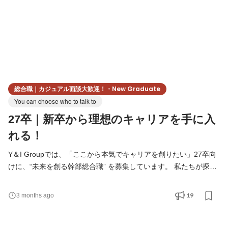
総合職｜カジュアル面談大歓迎！・New Graduate
You can choose who to talk to
27卒｜新卒から理想のキャリアを手に入
れる！
Y＆I Groupでは、「ここから本気でキャリアを創りたい」27卒向
けに、“未来を創る幹部総合職” を募集しています。 私たちが探し
ているのは、いわゆる“配属ガチャの総合職”でも、指示待ちで回る
管理部門でもありません。 事業と組織の前線に立ち、結果で自分
19
3 months ago
の価値を証明し、早期に意思決定の席へ上がっていく人です。 “組
織づくりとは何か？”をゼロから徹底的に叩き込まれ、実戦で組織
を動かす人材になるための総合職です。 経