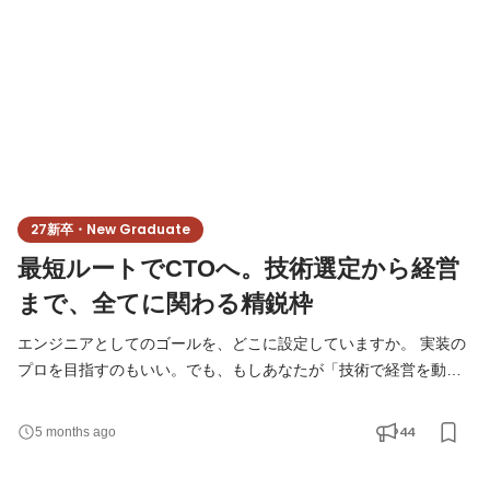
27新卒・New Graduate
最短ルートでCTOへ。技術選定から経営
まで、全てに関わる精鋭枠
エンジニアとしてのゴールを、どこに設定していますか。 実装の
プロを目指すのもいい。でも、もしあなたが「技術で経営を動か
す側」に興味があるなら、ここは最高の実験場です。3年でPM、5
年でCTO候補。圧倒的な裁量を持って、プロダクトの運命を左右
44
5 months ago
する決断を担ってください。 ◆開発技術職 仕事内容：Y&I Group
が手がける新規事業・自社プロダクトの開発に従事。要件定義か