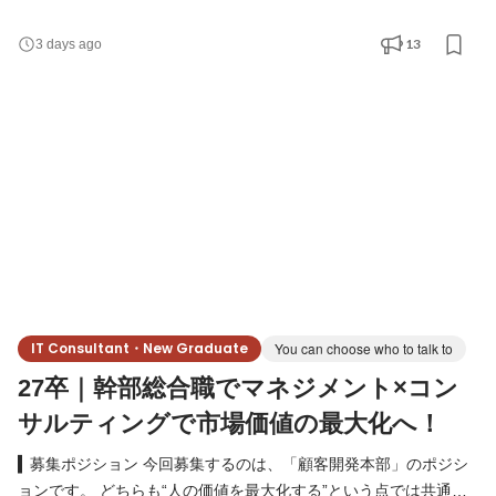
ているのは、いわゆる“配属ガチャの総合職”でも、指示待ちで回る
管理部門でもありません。 事業と組織の前線に立ち、結果で自分
13
3 days ago
の価値を証明し、早期に意思決定の席へ上がっていく人です。 “組
織づくりとは何か？”をゼロから徹底的に叩き込まれ、実戦で組織
を動かす人材になるための総合職です。 経
IT Consultant・New Graduate
You can choose who to talk to
27卒｜幹部総合職でマネジメント×コン
サルティングで市場価値の最大化へ！
▍募集ポジション 今回募集するのは、「顧客開発本部」のポジシ
ョンです。 どちらも“人の価値を最大化する”という点では共通し