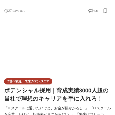
を積み、研修期間を終えて実力を認められたインターン生に対し
ては、自社開発しているシステムの開発現場にステップアップす
18
27 days ago
ることや新卒採用の選考に進むことも可能です。 ◆インターン応
募から受講までの流れ◆ 3ヶ月〜6ヶ月の研修プログラムを組んで
います！ それぞれのレベルに合わせてしっかりフォローし
Z世代歓迎！未来のエンジニア
ポテンシャル採用｜育成実績3000人超の
当社で理想のキャリアを手に入れろ！
「ITスクールに通いたいけど、お金が掛かかるし‥」 「ITスクール
を卒業したけど、転職先が見つからない‥」 「将来はフリーラン