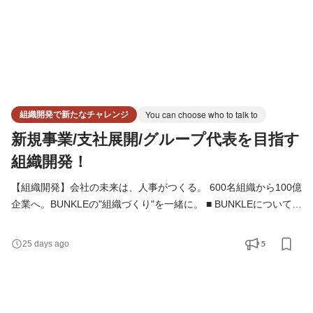
組織開発で新たなチャレンジ
You can choose who to talk to
新規事業/支社展開/グループ代表を目指す
組織開発！
【組織開発】会社の未来は、人事がつくる。 600名組織から100億
企業へ。BUNKLEの"組織づくり"を一緒に。 ■ BUNKLEについて
私たちはIT・HR・スポーツ・新規事業を展開する成長企業です。
2026年、創業10周年を迎え、 社名をY&I GroupからBUNKLEへ変
5
25 days ago
更。 新オフィスへの移転、 MVV・ブランドの刷新、 そして次の
ステージとなる 「売上100億円企業」を目指して挑戦を続けてい
ます。 私たちが本当に作りたいのは、 会社ではありません。 "挑
戦が文化に