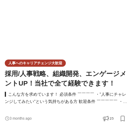
人事へのキャリアチェンジ大歓迎
採用/人事戦略、組織開発、エンゲージメ
ントUP！当社で全て経験できます！
▍こんな方を求めています！ 必須条件 ￣￣￣￣ ・”人事にチャレ
ンジしてみたい”という気持ちがある方 歓迎条件 ￣￣￣￣￣ ・人
事関連の経験 ・組織開発の経験 ・評価制度の運用経験 ・エンゲ
ージメント向上施策の企画、運用経験 ・マネジメント経験 ・営業
25
3 months ago
経験