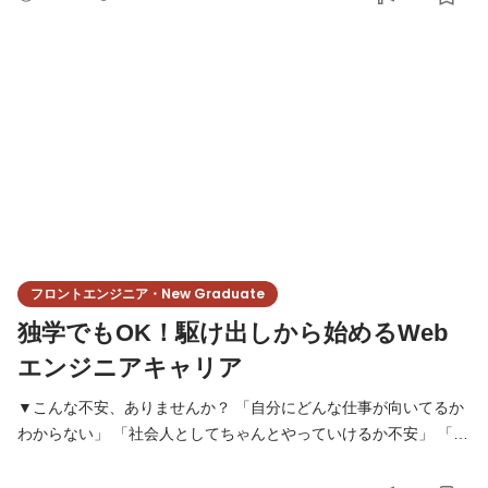
高みへ、一気に駆け上がりませんか。 Y＆I groupでは、フルスタ
ックエンジニアを目指す、熱意のあるエンジニアを募集していま
す！ また【3年でプロ】になるというロードマップを作成し、未
フロントエンジニア・New Graduate
独学でもOK！駆け出しから始めるWeb
エンジニアキャリア
▼こんな不安、ありませんか？ 「自分にどんな仕事が向いてるか
わからない」 「社会人としてちゃんとやっていけるか不安」 「学
生のうちに学んだことが仕事に活かせるのかな…」 もし一つでも
当てはまるなら、まずは気軽にお話ししてみませんか？ 私たち