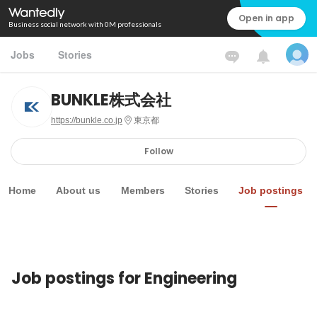
Open in app
Business social network with 0M professionals
Jobs
Stories
BUNKLE株式会社
https://bunkle.co.jp
東京都
Follow
Home
About us
Members
Stories
Job postings
Job postings for Engineering