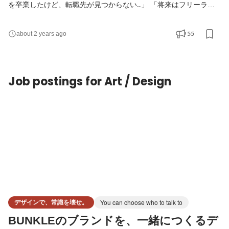
を卒業したけど、転職先が見つからない‥」 「将来はフリーラン
スエンジニアとして自由に働きたい！」 エンジニアとしてのキャ
リアをスタートさせ、”市場価値”を高めたいあなた！ 『”本質的”教
55
about 2 years ago
育体制完備カンパニー』であるY&I Groupで、 憧れのエンジニア
ライフへ第一歩を踏み出しませんか？ ▍活躍中の先輩社員が多
数！（随時更新中） https://www.wantedly.com/stories/s/yi_gr
Job postings for Art / Design
デザインで、常識を壊せ。
You can choose who to talk to
BUNKLEのブランドを、一緒につくるデ