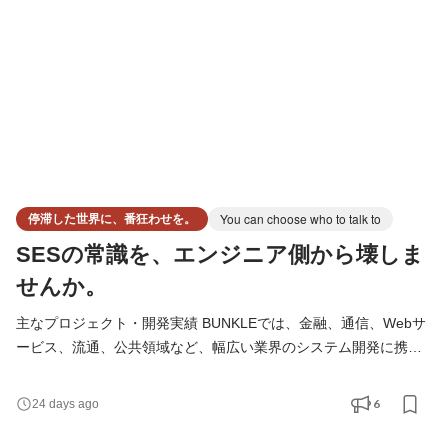
識をエンジニア側から壊したいと考えています。 完成され
停滞した世界に、番狂わせを。
You can choose who to talk to
SESの常識を、エンジニア側から壊しま
せんか。
主なプロジェクト・開発実績 BUNKLEでは、金融、通信、Webサ
ービス、流通、公共領域など、幅広い業界のシステム開発に携わ
っています。 大規模な業務システムや、多くのユーザーが利用す
るWebサービスなど、社会や企業活動を支えるプロジェクトが中
6
24 days ago
心です。 これまでには、以下のようなプロジェクトへの参画実績
があります。 某金融機関における業務システムの設計・構築 某大