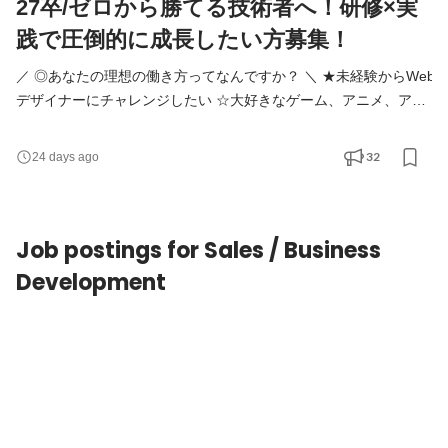
27卒/ゼロから勝てる技術者へ！研修×実
践で圧倒的に成長したい方募集！
／ ◎あなたの理想の働き方ってなんですか？ ＼ ★未経験からWeb
デザイナーにチャレンジしたい ☆大好きなゲーム、アニメ、アパ
レル、コスメ業界に関わってみたい！ ★SNSは欠かさずチェッ
ク！知識を活かしてみたい ☆フルリモートで場所を選ばず働く！
32
24 days ago
★将来はフリーランスになってみたい …etc. そんなあなたの希
望にお応えします！ その理由は1000件以上に及ぶ豊富な案件と、
『徹底した教育プラン』をご用意しているから。 ▍活躍
Job postings for Sales / Business
Development