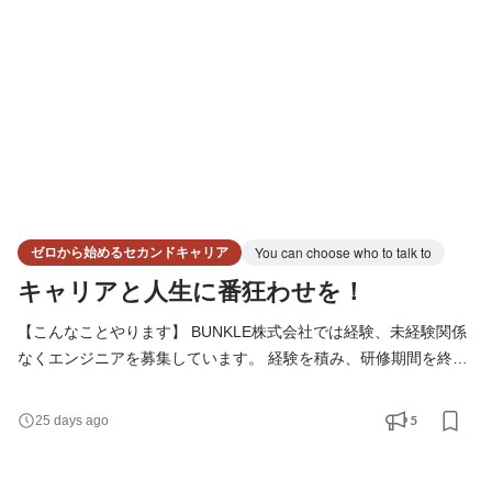
手マッチングサイトの基盤システム開発 某大手通信会社の
ゼロから始めるセカンドキャリア
You can choose who to talk to
キャリアと人生に番狂わせを！
【こんなことやります】 BUNKLE株式会社では経験、未経験関係
なくエンジニアを募集しています。 経験を積み、研修期間を終え
て実力を認められたインターン生に対しては、自社開発している
システムの開発現場にステップアップすることや新卒採用の選考
5
25 days ago
に進むことも可能です。 ◆インターン応募から受講までの流れ◆ 3
ヶ月〜6ヶ月の研修プログラムを組んでいます！ それぞれのレベ
ルに合わせてしっかりフォローしていきますので、未経験