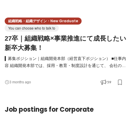
組織戦略・組織デザイン・New Graduate
You can choose who to talk to
27卒｜組織戦略×事業推進にて成長したい
新卒大募集！
▍募集ポジション｜組織開発本部（経営直下ポジション） ■仕事内
容 組織開発本部では、採用・教育・制度設計を通じて、 会社の成
長を“人と仕組み”で加速させる役割を担います。 単なる人事業務
ではなく、 「どんな人を採り、どう育て、どう活躍させるか」ま
59
3 months ago
で一貫して設計・実行するポジションです。 ・新卒／中途採用
（戦略設計〜実行） ・候補者との面談／面接／クロージング ・採
用広報（Wantedly／SNS／イベント運営） ・研修設
Job postings for Corporate