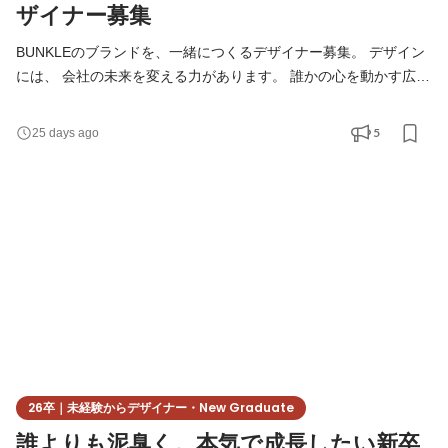
ザイナー募集
BUNKLEのブランドを、一緒につくるデザイナー募集。 デザイン
には、 会社の未来を変える力があります。 誰かの心を動かす広
告。 応募したくなる採用ページ。 SNSで思わず保存したくなるク
リエイティブ。 ブランドの世界観を表現するWebサイト。 私たち
5
25 days ago
が求めているのは、 "見た目を整えるデザイナー"ではありませ
ん。 事業を伸ばすためのデザインを創るクリエイターです。 ーー
ーーーーーーーーーーーーーーーー ■ 仕事内容 幅広い
26卒｜未経験からデザイナー・New Graduate
誰よりも泥臭く。本気で成長したい新卒