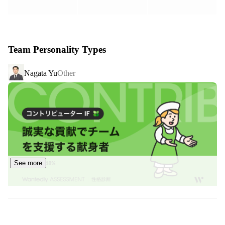
また弊社独自の『社内独立支援制度』により一人一人のキ
ャリアサポートも行い、

将来の経営者を育てる側面もあります。

Team Personality Types
世界26カ国のネットワークを活用しながら自己成長を促
Nagata Yu
Other
し、

一人一人が主役の会社であなたの新しいキャリアをスター
トしてみませんか？

【3つの特徴】

１、徹底した教育制度であなたの成果を最大化

成果を出すためには自己流ではうまくいきません。成果が
See more
出る共通の考え方や仕組みを深く理解することが必要で
す。セールス、マーケティング、人材育成、組織マネジメ
ント、経営、事業拡大に至るまで、徹底的に教育を行いま
す。この教育制度により、未経験でも自分の強みをより強
くし成果を最大化させます。現に弊社マネージャーは入社