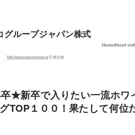
コグループジャパン株式
Home
About us
http://www.appcogroup.jp
東京都
2年卒★新卒で入りたい一流ホワ
グTOP１００！果たして何位