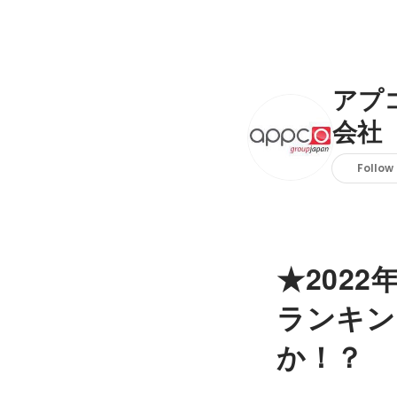
アプ
会社
Follow
★202
ランキン
か！？