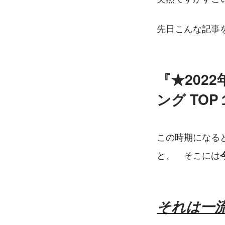
先日こんな記事
『★202
ング TO
この時期になる
と、　そこには
それは一