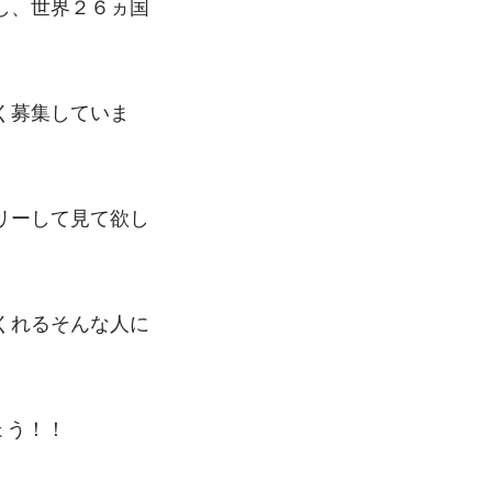
し、世界２６ヵ国
く募集していま
リーして見て欲し
くれるそんな人に
ょう！！