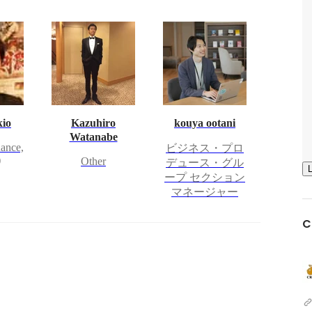
kio
Kazuhiro
kouya ootani
Watanabe
nance,
ビジネス・プロ
)
Other
デュース・グル
ープ セクション
マネージャー
C