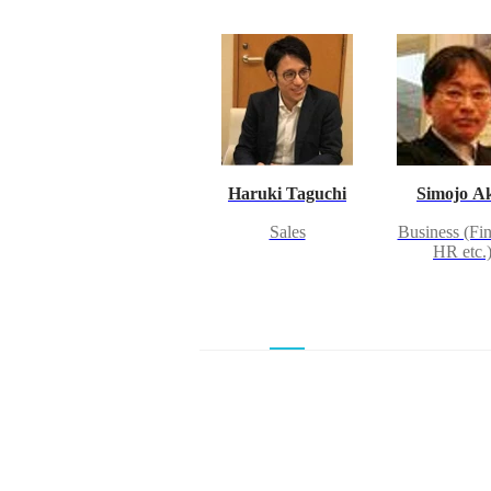
Haruki Taguchi
Simojo A
Sales
Business (Fi
HR etc.