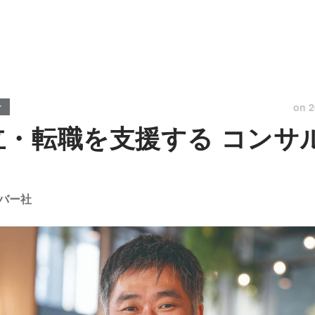
on
2
r
立・転職を支援する コンサ
バー社