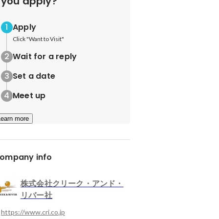
you apply?
Apply
Click "Want to Visit"
Wait for a reply
Set a date
Meet up
Learn more
ompany info
株式会社クリーク・アンド・
リバー社
https://www.cri.co.jp