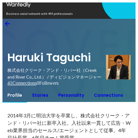
Open in app
Business social network with 4M professionals
Haruki Taguchi
株式会社クリーク・アンド・リバー社（Creek
and River Co., Ltd.） / ディビジョンマネージャー
41
Connections
0
Followers
Profile
Stories
Personality
Connections
2014年3月に明治大学を卒業し、株式会社クリーク・ア
ンド・リバー社に新卒入社。入社以来一貫して広告・W
eb業界担当のセールス/エージェントとして従事。4年
目社長賞、6年目チーム賞受賞。