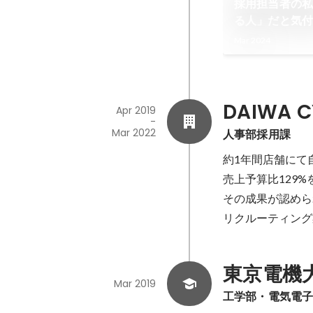
採用担当者の私
る人」だと気
ジェントにキ
Mar 2024
DAIWA 
Apr 2019
-
Mar 2022
人事部採用課
約1年間店舗にて
売上予算比129
その成果が認めら
リクルーティング
東京電機
Mar 2019
工学部・電気電