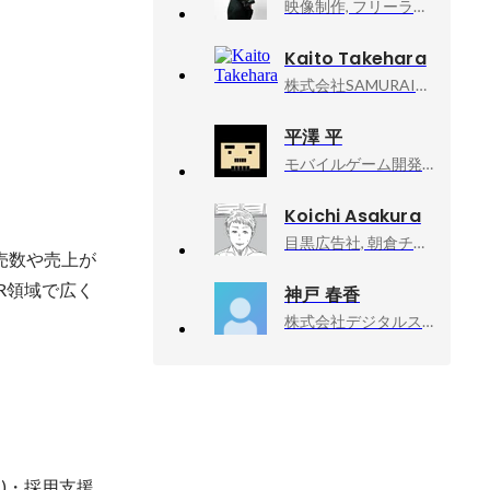
映像制作, フリーランス
Kaito Takehara
株式会社SAMURAIマーケティング, 代表取締役
平澤 平
モバイルゲーム開発・運用（インディー）, 開発全般
Koichi Asakura
目黒広告社, 朝倉チーム／クリエイティブ・ディレクター
売数や売上が
R領域で広く
神戸 春香
株式会社デジタルスタジオ, 動画編集・コンテンツ制作（個人活動）
)・採用支援