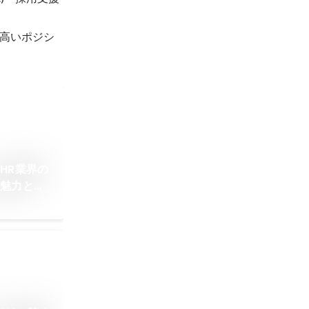
が高いポジシ
HR業界の
な魅力と
アフターイ