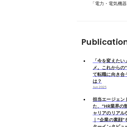
「電力・電気機器
Publicatio
「今を変えたい
メ。これからの“
て転職に向き合
は？
Jun 2025
担当エージェン
た、“HR業界の
ャリアのリアル
｜“企業の素顔”
ターインタビュ