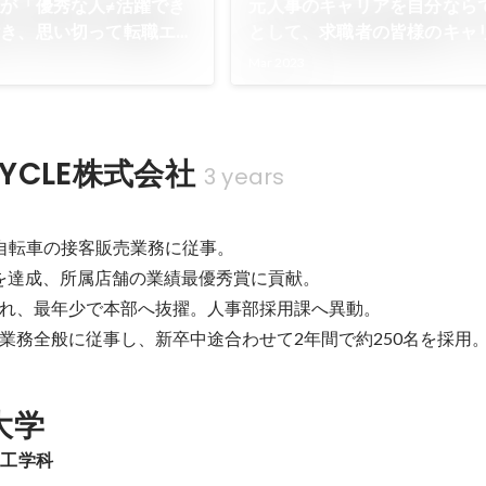
が「優秀な人≠活躍でき
元人事のキャリアを自分なら
付き、思い切って転職エー
として、求職者の皆様のキャ
ャリアチェンジした話
しています。
Mar 2023
CYCLE株式会社
3 years
自転車の接客販売業務に従事。

%を達成、所属店舗の業績最優秀賞に貢献。

れ、最年少で本部へ抜擢。人事部採用課へ異動。

業務全般に従事し、新卒中途合わせて2年間で約250名を採用
大学
子工学科