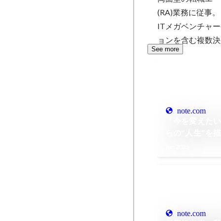
(RA)業務に従事。

ITメガベンチャ
ョンを含む複数決
See more
note.com
「今を変えた
らの“人生”を
理由とは？
Jun 2025
note.com