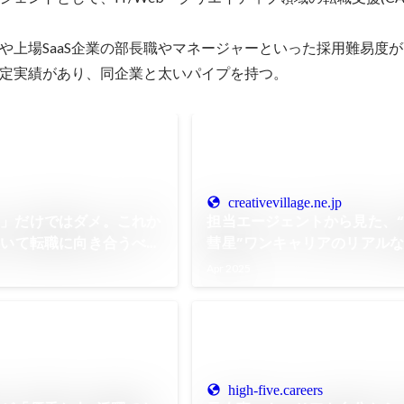
ーや上場SaaS企業の部長職やマネージャーといった採用難易度
定実績があり、同企業と太いパイプを持つ。
creativevillage.ne.jp
い」だけではダメ。これか
担当エージェントから見た、“
描いて転職に向き合うべき
彗星”ワンキャリアのリアル
は？｜“企業の素顔”を届ける
Apr 2025
ンタビュー
high-five.careers