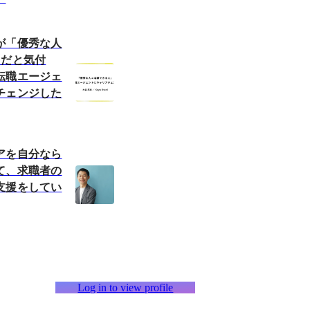
が「優秀な人
」だと気付
転職エージェ
チェンジした
アを自分なら
て、求職者の
支援をしてい
Log in to view profile