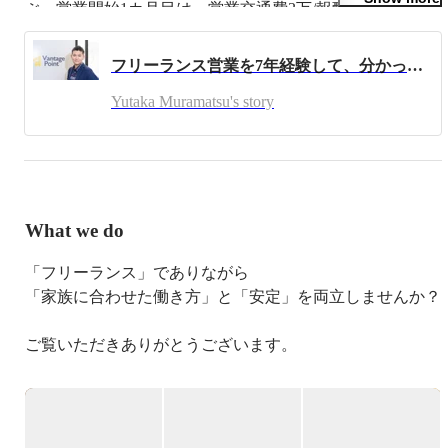
ぶ。営業開始1カ月目は、営業交通費3万/報酬0.5万円の赤
字からのスタート。新規開拓を行い、顧客基盤を構築。2
年目に年収1,000万を達成。3～4年目は仕事は週2～3日に
フリーランス営業を7年経験して、分かったこと
押え、年収2,000万をキープ、ワークライフバランス・ノ
マドワークを実現(在宅/喫茶店/海外/委託先オフィス/コワ
Yutaka Muramatsu's story
ーキングで働き方自由自在を実現)。5～7年目は再度仕事
に集中し、更なる顧客満足の追求、売上向上、代理店の開
拓・育成、委託先の取締役に就任し、中途採用・育成・マ
ネジメント、大阪営業所の立上(0→1)に注力(２年間で年間
売上２億円の営業組織を構築)、年収5,000万円を達成。
2018年12月に取締役を退任し、2019年1月にヴァンテージ
What we do
ポイント株式会社を設立、代表取締役の就任。
「フリーランス」でありながら

「家族に合わせた働き方」と「安定」を両立しませんか？

ご覧いただきありがとうございます。

「時間をかけて技術だけを覚えるスクール」ではなく、
「一生食べていけるスキル」を最短で手に入れる場所。

 それが、私たちが運営する営業支援プラットフォームで