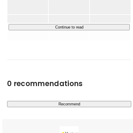
す。

▍”完全未経験”から活躍している方が多数所属！

￣￣￣￣￣￣￣￣￣￣￣￣￣￣￣￣￣￣￣￣￣￣￣

Continue to read
・ジョイン6ヶ月で10社受注した先輩

・業界のレジェンド

にいつでも質問・相談できる環境です。

▍成果を出すまで伴走します！

￣￣￣￣￣￣￣￣￣￣￣￣￣￣￣

多くのスクールは「学ぶだけ」で終わってしまいます。

0 recommendations
それも学ぶだけで半年、１年。

 しかし、ビジネスにおいて最も大切なのは「成果を出す
スピード」です。

弊社では

Recommend
 ① 100種類以上の研修カリキュラム（インプット）

 ② すぐにインプットできる100種類以上の商材での実践
（アウトプット）

 ③ 成果を出してきた先輩やプロ講師による伴走サポート