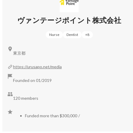
（フィードバック）

ヴァンテージポイント株式会社
この3つを掛け合わせることで

完全未経験からでも「成果を出すプロ営業」へと最短距離
Nurse
Dentist
+
8
で育成します。

「自由な時間」に「自由な場所」で、「好きな金額」を稼
ぐための実践型営業アカデミーです。

東京都
▍ヴァンテージポイントが提供していること

https://urusapo.net/media
￣￣￣￣￣￣￣￣￣￣￣￣￣￣￣￣￣￣￣￣￣￣

・バーチャルオフィスに出社　　　　　ー完全在宅勤務！

Founded on 01/2019
・100種類の研修受け放題　　　　　　ー稼ぎ方はゼロか
ら学べる！

120 members
・インプット時間が極めて短い商材100種　ー1〜2ヶ月で
成果を出す先輩も！

・学校のようなコミュニティの提供　　ー同じ夢を追う仲
Funded more than $300,000
/
間ができます！

・営業事務サポート　　　　　　　　　ー事務作業は丸投