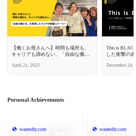
【働くお母さんへ】時間も場所も、
This is 
キャリアも諦めない。「自由な働き
した衝撃の過
方」を実現したウルサポ創業ストー
April 21, 2025
December 24, 
リー
Personal Achievements
wantedly.com
wantedly.com
ジョイン3ヶ月で、脅威の月
【働くお母さんへ