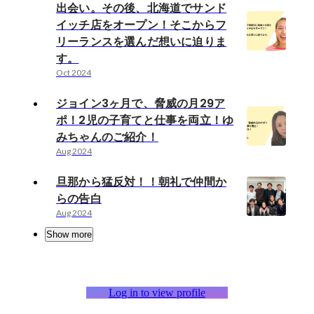
出会い。その後、北海道でサンド
イッチ店をオープン！そこからフ
リーランスを選んだ想いに迫りま
す。
Oct 2024
ジョイン3ヶ月で、脅威の月29ア
ポ！2児の子育てと仕事を両立！ゆ
みちゃんのご紹介！
Aug 2024
旦那から猛反対！！朝礼で仲間か
らの告白
Aug 2024
Show more
Log in to view profile