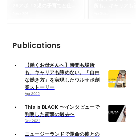
29アポ！2児の子育てと仕事
所も、キャリアも
を両立！ゆみちゃんのご紹
「自由な働き方」
Aug 2024
Apr 2025
介！
ウルサポ創業スト
Publications
【働くお母さんへ】時間も場所
も、キャリアも諦めない。「自由
な働き方」を実現したウルサポ創
業ストーリー
Apr 2025
This is BLACK 〜インタビューで
判明した衝撃の過去〜
Dec 2024
ニュージーランドで運命の彼との