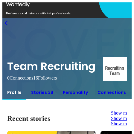
Open in app
Business social network with 4M professionals
Team Recruiting
0
Connections
16
Followers
Profile
Stories 38
Personality
Connections
Show more
Recent stories
Show more
Show more