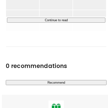
▶MISSION

り、2019年に多角化の舵を切り、LOGZGROUP株式会社
『THE BORDERLESS WORLD』

を設立し、グループ経営体制に移行。現在ではグループ会
～障害という線引きを無くす～

Continue to read
▶Service

＜福祉事業＞

・就労移行ITスクール（就労移行支援事業）

障害を持つ方々を対象に、IT分野での就労支援を行うプロ
グラムです。実践的なITスキルの習得をサポートし、個々
0 recommendations
の能力や興味に応じたカリキュラムを提供します。また、
就職活動の支援や職場定着のためのフォローアップも行
い、受講者が自信を持って就労できる環境を整えていま
す。現在、全国拠点数No.1を目指し、3年で105拠点の展
Recommend
https://itschool-lp.logz.co.jp/
・メンタルヘルスラボの訪問看護（訪問看護事業）
