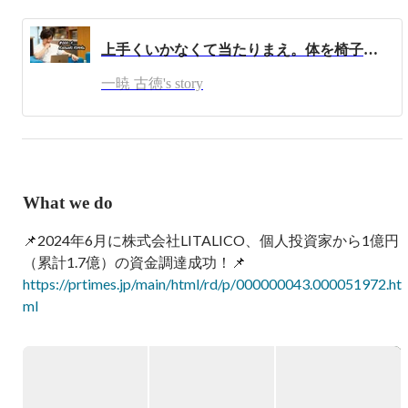
父は中古車販売、祖母は酒屋、祖父は税理士事務所、叔父
は飲食業を営む経営者一家で育つ。

上手くいかなくて当たりまえ。体を椅子に縛ってでも、出来るまでやるだけ。《LOGZ創業ストーリー vol.0》
高校卒業後、偏差値を30近く上げる猛勉強の浪人生活を送
り、上智大学に合格。

一暁 古徳's story
大学合格後、大学受験ノウハウをブログにて公開すると、
大ヒットしたことで学習塾を開業。

ネットで人を集める自分の才能に気づき、インターネット
メディア事業で学生起業。

順調に事業は伸ばしていたものの、古徳自身の家族が精神
What we do
疾患になったことをきっかけに、インターネット集客を強
みとした障がい者就労支援を完全自社運営を行うリアルビ
📌2024年6月に株式会社LITALICO、個人投資家から1億円
ジネスに一本化すして、株式会社LOGZを創業。

https://prtimes.jp/main/html/rd/p/000000043.000051972.ht
LOGZは、「誰もがワクワク、笑顔で生きてく世界を創
ml
る」をビジョンに掲げ、この理想郷の創造を目指し、自分
自身や目の前の人を豊かにするためにサービスや事業が生
▶VISION

み出していきます。

『メンタルダウンしない世界を創る』

創業初期から、LOGZGROUPの次の世代を担う若手の採
用育成にチカラを入れて、インターンCEOなどの台頭もあ