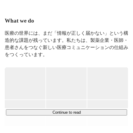
スを管掌しつつ、製薬事業の責任者として事業のグロー
スに携わる。趣味は読書と生成AI。
What we do
医療の世界には、まだ「情報が正しく届かない」という構
造的な課題が残っています。私たちは、製薬企業・医師・
患者さんをつなぐ新しい医療コミュニケーションの仕組み
をつくっています。

ITの力で、医師から患者さんへの説明をよりわかりやす
く。製薬会社から医療現場への情報提供をより正確により
スピーディーに。患者さんが治療を理解し、医療者と共に
納得した治療選択ができるように。

医療現場と製薬企業の双方にアプローチする、“橋渡し”と
なる事業です。

Continue to read
※事業内容の詳細は、面談時にのみお伝えしています。