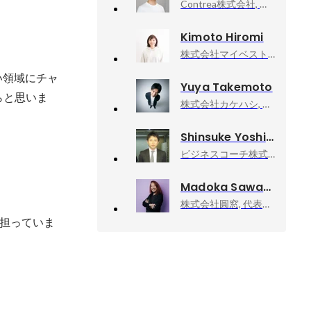
Contrea株式会社, 事業開発
Kimoto Hiromi
株式会社マイベスト, 取締役CFO
い領域にチャ
Yuya Takemoto
らと思いま
株式会社カケハシ, 執行役員CFO
Shinsuke Yoshida
ビジネスコーチ株式会社, 取締役CFO兼経営管理本部長
Madoka Sawa
株式会社圓窓, 代表取締役
担っていま