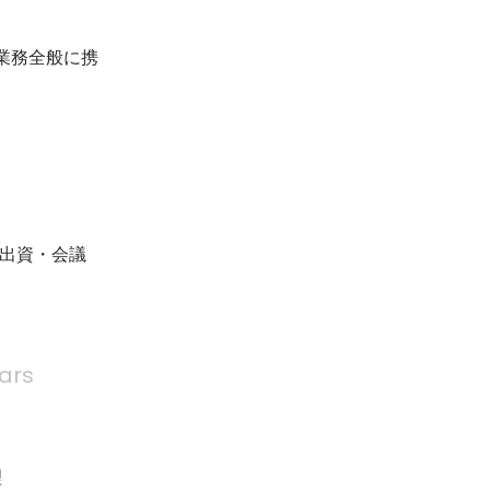
画業務全般に携
ー出資・会議
ars
理