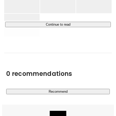
す。

◾️MyAnimeList: 
https://myanimelist.net/
◾️Gaudiy Fanlink: 
https://site.gaudiy.com/product/fanlink
Continue to read
◾️Gaudiy Financial Labs: 
https://prtimes.jp/main/html/rd/p/000000046.000035719.ht
ml
2025年4月のプレシリーズCラウンドでは、ソニーグルー
プ、バンダイナムコホールディングスより大型の資金調達
を実施。続く2ndクローズでは松竹、東映アニメーショ
0 recommendations
ン、東宝が参画し、日本を代表するエンタテインメント企
業との連携基盤をさらに強化しました。2026年2月にはグ
ループ経営体制へ移行し、ビジョン実現に向けた事業拡大
とグローバル展開を加速させています。

Recommend
◾️Gaudiy Groupが松竹、東映アニメーション、東宝より追