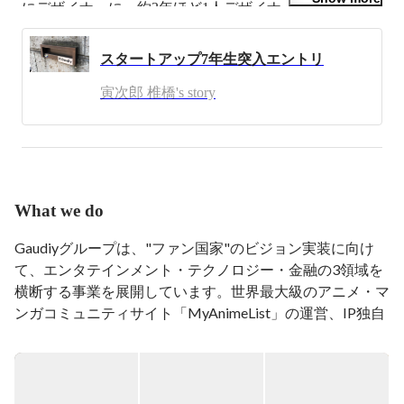
にデザイナーに。約3年ほど1人デザイナーとして、
Fanlinkや分散型ID基盤などの複数のプロダクト開発や
様々なクリエイティブを担当。現在Udev(UI/UXチーム)
スタートアップ7年生突入エントリ
の代表。芸人ラジオをよく聞きます。
寅次郎 椎橋's story
What we do
Gaudiyグループは、"ファン国家"のビジョン実装に向け
て、エンタテインメント・テクノロジー・金融の3領域を
横断する事業を展開しています。世界最大級のアニメ・マ
ンガコミュニティサイト「MyAnimeList」の運営、IP独自
のファンコミュニティ構築を支援する「Gaudiy Fanlink」
の開発・提供、Web3金融事業「Gaudiy Financial Labs」の
運営をはじめ、3領域が有機的に連動するエコシステムを
設計し、新しい社会_インフラの構築に取り組んでいま