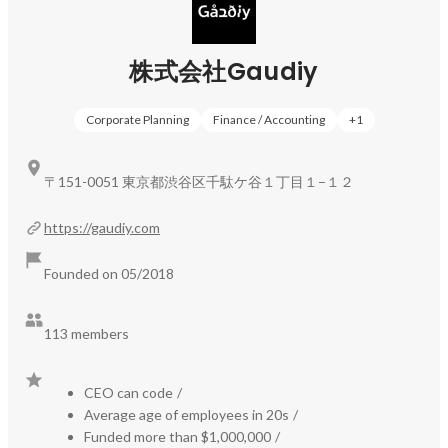
https://prtimes.jp/main/html/rd/p/000000001.000181424.ht
ml
株式会社Gaudiy
https://special.gaudiy.com/pre-series-c/recruit
Corporate Planning
Finance / Accounting
+
1
人それぞれが、自身の "好き" や "夢中" を大事にできる社
会の実現を目指して、Gaudiyグループは「ファン国家」
〒151-0051 東京都渋谷区千駄ケ谷１丁目１−１２
という壮大なビジョン実現に向けた挑戦を続けていきま
す。

https://gaudiy.com
＜参考情報＞

Founded on 05/2018
◾️Company Deck（会社説明資料）: 
https://speakerdeck.com/gaudiy/culture-deck
113 members
◾️公式note: 
https://note.gaudiy.com/
CEO can code
/
Average age of employees in 20s
/
Funded more than $1,000,000
/