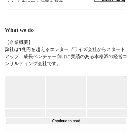
しい人生にする仲間を募集

『全てのチームを史上最高に。』
What we do
【企業概要】

弊社は1兆円を超えるエンタープライズ会社からスタート
アップ、成長ベンチャー向けに実績のある本格派の経営コ
ンサルティング会社です。

「すべてのチームを史上最高に。」というミッションのも
と、人・組織領域を中心としたコンサルティング事業を展
開しており、クライアントの事業成長のサポートを行なっ
ています。

サービスコンセプトは”BLASTER”(突風を巻き起こす人)。
自社での営業/採用/組織開発の経験や、コンサルティング
現場での経験を通じてクライアント企業が成長するきっか
け"BLAST"(突風)を提供、また、BLASTERの育成を行なっ
Continue to read
ております。
