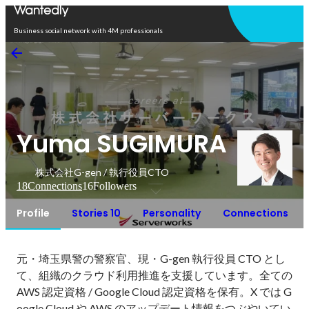
Open in app
Business social network with 4M professionals
Yuma SUGIMURA
株式会社G-gen / 執行役員CTO
18
Connections
16
Followers
Profile
Stories 10
Personality
Connections
元・埼玉県警の警察官、現・G-gen 執行役員 CTO とし
て、組織のクラウド利用推進を支援しています。全ての 
AWS 認定資格 / Google Cloud 認定資格を保有。X では G
oogle Cloud や AWS のアップデート情報をつぶやいてい