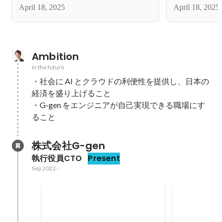
April 18, 2025
April 18, 2025
Ambition
In the future
・社会に AI とクラウドの利便性を提供し、日本の
経済を盛り上げること

・G-gen をエンジニアが自己実現できる職場にす
ること
株式会社G-gen
執行役員CTO
Present
Sep 2022
-
Jagu'e'r コミッティ就任
Google Clo
Engineer 2
Jan 2024
-
Dec 2025
Nov 2025