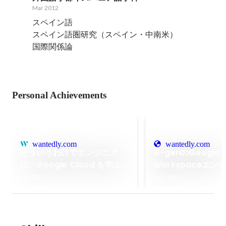
Mar 2012
スペイン語

スペイン語圏研究（スペイン・中南米）

国際関係論
Personal Achievements
wantedly.com
wantedly.com
そういうわけでエンジニア
G-genのGoogle
は、Google Cloud を学ぶ
Workspaceエン
べきだ
事
Oct 2023
Apr 2025