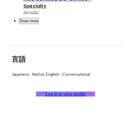
Specialty
Aug 2022
Show more
言語
Japanese
-
Native
English
-
Conversational
Log in to view profile