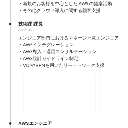
・新規のお客様を中心とした AWS の提案活動

・その他クラウド導入に関する顧客支援
技術課 課長
Apr 2019
エンジニア部門におけるマネージャ兼エンジニア

・AWSインテグレーション

・AWS導入・運用コンサルテーション

・AWS設計ガイドライン制定

・VDIやVPNを用いたリモートワーク支援
2021 Japan APN
2021 APN A
Ambassadors
Certificati
May 2021
May 2021
AWSエンジニア