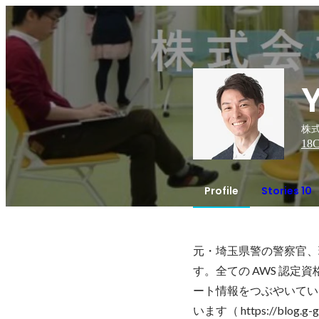
株式
18
C
Profile
Stories 10
元・埼玉県警の警察官、現
す。全ての AWS 認定資格 /
ート情報をつぶやいています。
います（ https://bl