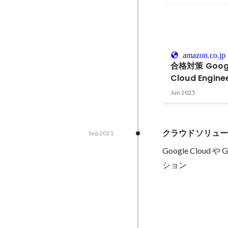
amazon.co.jp
合格対策 Googl
Cloud Eng
Jun 2025
クラウドソリュー
Sep 2021
Google Clou
ション
Google Cloud 
Professional
Developer
Apr 2022