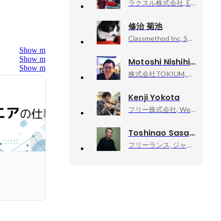
ラクスル株式会社, Engineering head of ID Platform Group
修治 菊池
Classmethod Inc, Senior Solutions Architect / Director
Show more
Show more
Motoshi Nishihira
Show more
株式会社TOKIUM, CTO
Kenji Yokota
フリー株式会社, Webアプリケーションエンジニア／札幌支社長
Toshinao Sasaki
フリーランス, ジャーナリスト・作家