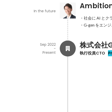
Ambitio
In the future
・社会に AI 
・G-gen をエ
株式会社G
Sep 2022
-
Present
執行役員CTO
P
Jagu'e'r 
Jan 2024
-
Dec 2025