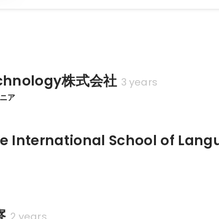
echnology株式会社
3 years
ジニア
e International School of Lan
察
2 years