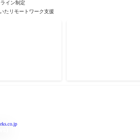
ライン制定

を用いたリモートワーク支援
APN Ambassadors
2021 APN ALL AWS Certific
Engineer
May 2021
rks.co.jp
WS)