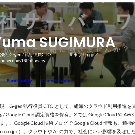
Yuma SUGIMURA
会社G-gen / 執行役員CTO
東京都新宿区
onnections
16
Followers
Personality
Connections
・G-gen 執行役員 CTO として、組織のクラウド利用推進を
 Google Cloud 認定資格を保有。X では Google Cloud や A
Google Cloud 技術ブログで Google Cloud 情報も、
og.g-gen.co.jp/ ）。クラウドや AI の力で、社会にいい影響を及