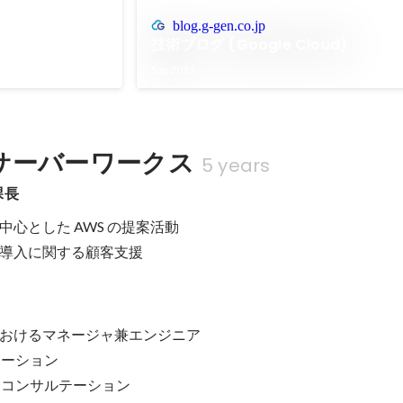
blog.g-gen.co.jp
技術ブログ (Google Cloud)
Sep 2021
サーバーワークス
5 years
課長
心とした AWS の提案活動

導入に関する顧客支援
おけるマネージャ兼エンジニア

ーション

用コンサルテーション
