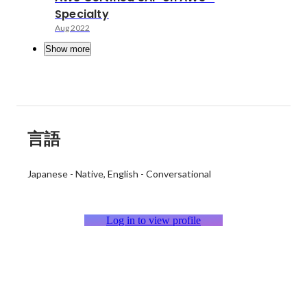
Specialty
Aug 2022
Show more
言語
Japanese
-
Native
English
-
Conversational
Log in to view profile