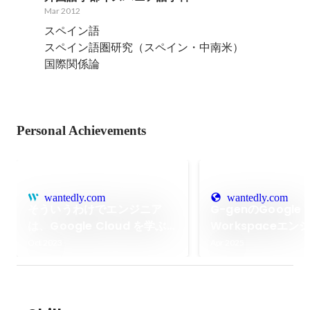
Mar 2012
スペイン語

スペイン語圏研究（スペイン・中南米）

国際関係論
Personal Achievements
wantedly.com
wantedly.com
そういうわけでエンジニア
G-genのGoogle
は、Google Cloud を学ぶ
Workspaceエン
べきだ
事
Oct 2023
Apr 2025