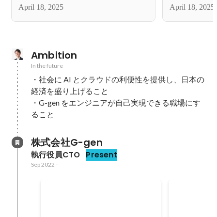
April 18, 2025
April 18, 2025
Ambition
In the future
・社会に AI とクラウドの利便性を提供し、日本の
経済を盛り上げること

・G-gen をエンジニアが自己実現できる職場にす
ること
株式会社G-gen
執行役員CTO
Present
Sep 2022
-
Jagu'e'r コミッティ就任
Google Clo
Engineer 2
Jan 2024
-
Dec 2025
Nov 2025