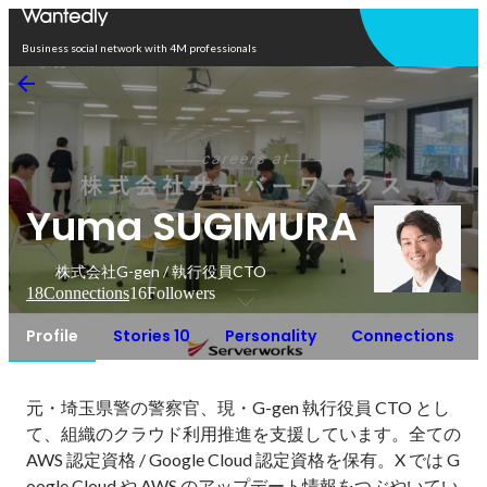
Open in app
Business social network with 4M professionals
Yuma SUGIMURA
株式会社G-gen / 執行役員CTO
18
Connections
16
Followers
Profile
Stories 10
Personality
Connections
元・埼玉県警の警察官、現・G-gen 執行役員 CTO とし
て、組織のクラウド利用推進を支援しています。全ての 
AWS 認定資格 / Google Cloud 認定資格を保有。X では G
oogle Cloud や AWS のアップデート情報をつぶやいてい