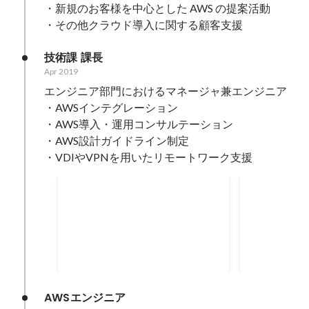
・新規のお客様を中心とした AWS の提案活動

・その他クラウド導入に関する顧客支援
技術課 課長
Apr 2019
エンジニア部門におけるマネージャ兼エンジニア

・AWSインテグレーション

・AWS導入・運用コンサルテーション

・AWS設計ガイドライン制定

・VDIやVPNを用いたリモートワーク支援
2021 Japan APN
2021 APN A
Ambassadors
Certificati
May 2021
May 2021
AWSエンジニア