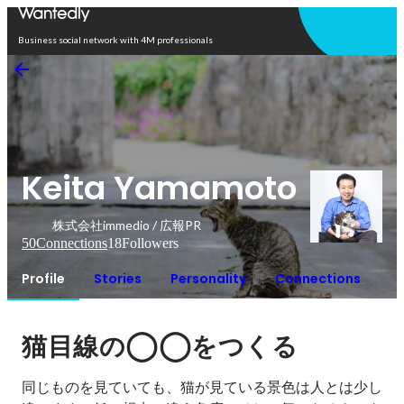
Open in app
Business social network with 4M professionals
Keita Yamamoto
株式会社immedio / 広報PR
50
Connections
18
Followers
Profile
Stories
Personality
Connections
◯◯
猫目線の
をつくる
同じものを見ていても、猫が見ている景色は人とは少し