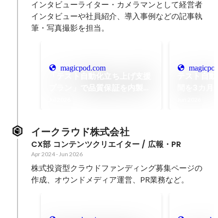
インタビューライター・カメラマンとして経営者
インタビューや社員紹介、導入事例などの記事執
筆・写真撮影を担当。
magicpod.com
magicpo
「テスト自動化立ち上げ支援
テスト自動
プラン」で品質保証を内製
間を3カ月
化。プログラミング経験なし
MagicP
Jul 2026
Jun 2026
×1人でも工数50%削減と24
し続ける品
時間監視体制を実現できた秘
は | Magi
イークラウド株式会社
訣とは | MagicPod
CX部 コンテンツクリエイター / 広報・PR
Apr 2024
-
Jun 2026
株式投資型クラウドファンディング募集ページの
作成、オウンドメディア運営、PR業務など。