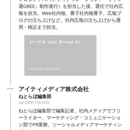
通GREE』制作進行）を担当した後、選任で社内広
報を担当。Web社内報、冊子社内報冊子、広報ブ
ログの立ち上げなど、社内広報の立ち上げから運
用・検証まで担当。
【メディア
ジーマガ（Vol. 0〜Vol. 4）
「へぇ～な会
を実家にも郵
Dec 2015
Jun 2014
-
Jun 2016
アイティメディア株式会社
ねとらぼ編集部
Apr 2009
-
Feb 2012
ねとらぼ編集部で編集記者、社内メディアでフリ
ーライター、マーケティング・コミュニケーショ
ン部でPR業務、ソーシャルメディアマーケティン