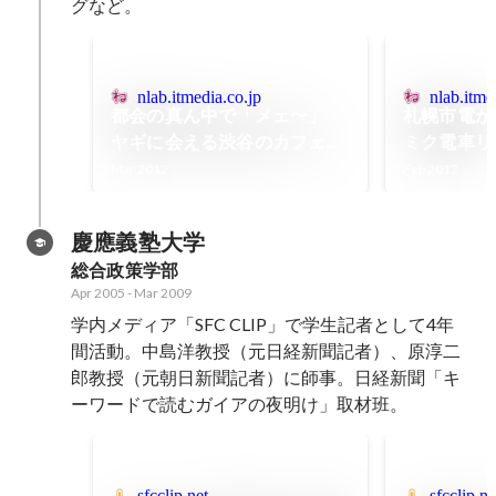
グなど。
nlab.itmedia.co.jp
nlab.itme
都会の真ん中で「メェ〜」
札幌市電が
ヤギに会える渋谷のカフェを
ミク電車リ
訪ねた
Mar 2012
Feb 2012
慶應義塾大学
総合政策学部
Apr 2005
-
Mar 2009
学内メディア「SFC CLIP」で学生記者として4年
間活動。中島洋教授（元日経新聞記者）、原淳二
郎教授（元朝日新聞記者）に師事。日経新聞「キ
ーワードで読むガイアの夜明け」取材班。
sfcclip.net
sfcclip.ne