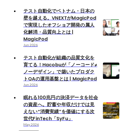
テスト自動化でベトナム・日本の
壁を越える。VNEXTがMagicPod
で実現したオフショア開発の属人
化解消・品質向上とは |
MagicPod
Jun 2026
テスト自動化が組織の品質文化を
育てる！Hacobuが「ノーコード≠
ノーデザイン」で築いたプロダク
トQAの運用基盤とは | MagicPod
Jun 2026
眠れる100兆円の決済データを社会
の資産へ。貯蓄や年収だけでは見
えない“消費実績”を価値にする次
世代FinTech「SyFu」
May 2026