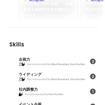
「いいね、その企画」 村松
「SFCの
夏彦元事務室学生支援担当 |
政策学部長 | 
SFC CLIP
Dec 2008
Jan 2008
Skills
企画力
2
Recommended by
Ikkei Kuratani
,
Ken Horibe
ライディング
2
Recommended by
Ikkei Kuratani
,
Ken Horibe
社内調整力
1
Recommended by
Ken Horibe
イベント企画