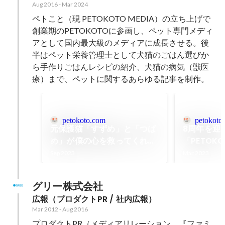
Aug 2016
-
Mar 2024
ペトこと（現 PETOKOTO MEDIA）の立ち上げで
創業期のPETOKOTOに参画し、ペット専門メディ
アとして国内最大級のメディアに成長させる。後
半はペット栄養管理士として犬猫のごはん選びか
ら手作りごはんレシピの紹介、犬猫の病気（獣医
療）まで、ペットに関するあらゆる記事を制作。
petokoto.com
petokoto
元保護猫「すずめ」と「つば
8周年を迎
め」が僕の心を救ってくれた
「PETOK
──映画『すずめの戸締ま
こと、変わ
Sep 2023
Mar 2023
り』新海誠監督インタビュー
対談】 | 
| ペトコト（PETOKOTO）
グリー株式会社
広報（プロダクトPR / 社内広報）
Mar 2012
-
Aug 2016
プロダクトPR（メディアリレーション、『ファミ