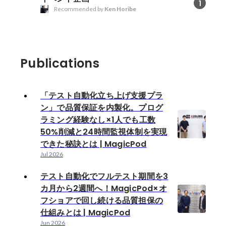
1
Recommended by
Ken Horibe
Publications
「テスト自動化立ち上げ支援プラ
ン」で品質保証を内製化。プログ
ラミング経験なし×1人でも工数
50%削減と24時間監視体制を実現
できた秘訣とは | MagicPod
Jul 2026
テスト自動化でフルテスト期間を3
カ月から2週間へ！MagicPod×オ
フショアで回し続ける品質担保の
仕組みとは | MagicPod
Jun 2026