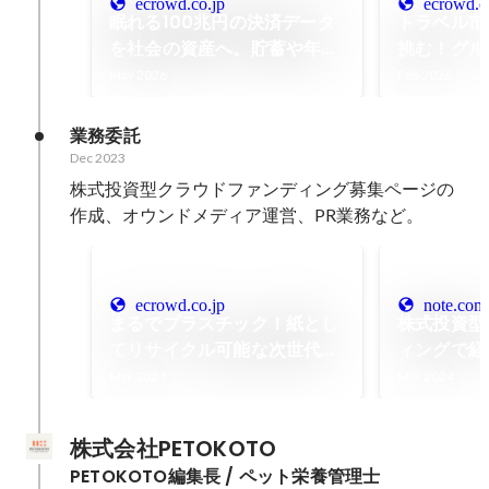
ecrowd.co.jp
ecrowd.c
眠れる100兆円の決済データ
トラベル市
を社会の資産へ。貯蓄や年収
挑む！グル
だけでは見えない“消費実
日本の地域
May 2026
Feb 2026
績”を価値にする次世代
げる「Per
FinTech「SyFu」
業務委託
Dec 2023
株式投資型クラウドファンディング募集ページの
作成、オウンドメディア運営、PR業務など。
ecrowd.co.jp
note.com
まるでプラスチック！紙とし
株式投資型
てリサイクル可能な次世代型
ィングで経
素材で循環型社会の実現に挑
そのために
Mar 2024
Mar 2024
む「BECS」
ークラウド
せる｜イー
株式会社PETOKOTO
PETOKOTO編集長 / ペット栄養管理士