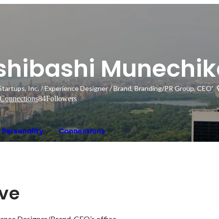
Ishibashi Munechi
Startups, Inc. / Experience Designer / Brand, Branding/PR Group, CEO's 
Connections
84
Followers
Personality
Connections
ive
erience Designer/Brand, CEO’s office.
