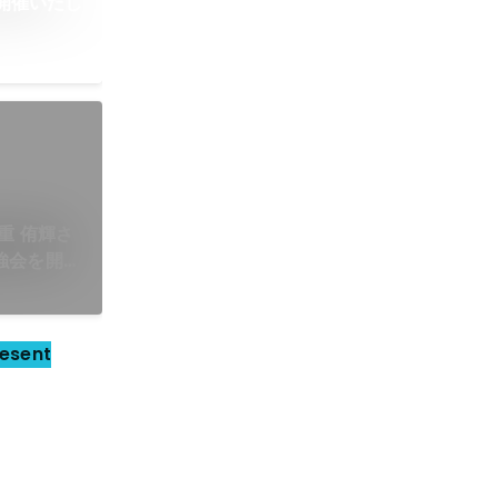
を開催いたし
國重 侑輝さ
強会を開催
esent