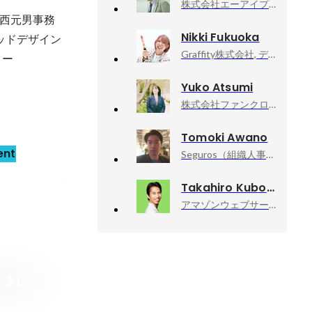
株式会社エーアイプロダクション, 代表取締役インタビュアー
西元男事務
Nikki Fukuoka
ッドデザイン
Graffity株式会社, デザイナー
ター
Yuko Atsumi
株式会社ファンクロ, PR Director / Brand Maneger
Tomoki Awano
ent
Seguros（組織人事コンサルティング／コーチング／キャリアコンサルティング）, 代表／コンサルタント（個人事業主）
Takahiro Kubo
アマゾンウェブサービスジャパン合同会社, Developer Relations Machine Learning
しました。