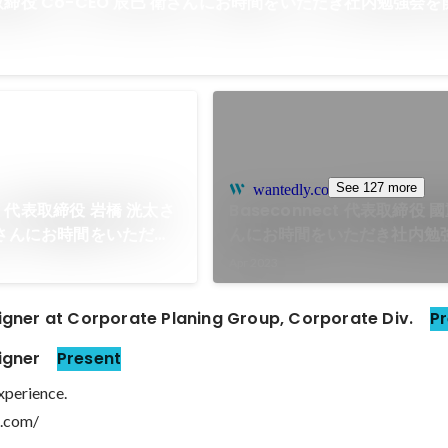
取締役 Co-CEO 辰巳 衛さんにお時間をいただき社内勉強会
See 127 more
wantedly.com
 代表取締役 岩橋 洸太さ
Baseconnect 代表取締役 
聡さんにお時間をいただき
んにお時間をいただき社内勉
開催いたしました。
いたしました。
Apr 2023
igner at Corporate Planing Group, Corporate Div. 
Pr
igner 
Present
perience.

s.com/