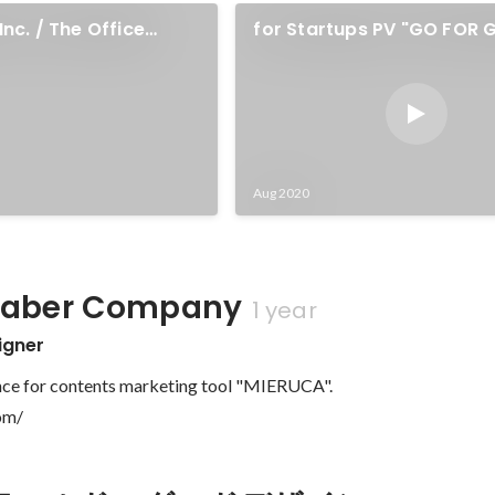
Inc. / The Office
for Startups PV "GO FOR
TOGETHER"
Aug 2020
ber Company
1 year
igner
ce for contents marketing tool "MIERUCA".

om/