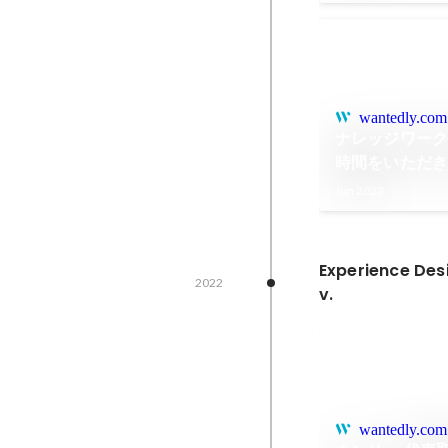
wantedly.com
ナレッジワーク
時間をいただ
しました。
Jun 2023
Experience Des
2022
v.
wantedly.com