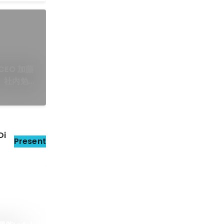
EO 加藤
、社内勉強
Di
Present