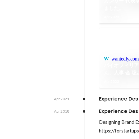
カンリー 代表
ました。
Apr 2023
wantedly.com
バイオフィリア
ん、人事 金 
社内勉強会を
Apr 2023
Experience Des
Apr 2021
Experience Des
Apr 2018
Designing Brand Ex
https://forstartup