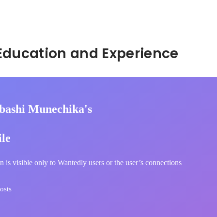
Hidden: Education and Experience	
ibashi Munechika's
ile
n is visible only to Wantedly users or the user’s connections
osts