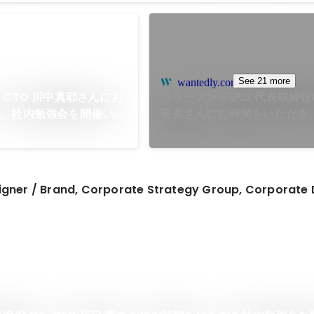
See 21 more
wantedly.com
 CTO 川中真耶さんにお
カラーアンドデコ 代表取締役C
き、社内勉強会を開催いた
望美さんにお時間をいただき
会を開催いたしました。
Jun 2023
igner / Brand, Corporate Strategy Group, Corporate 