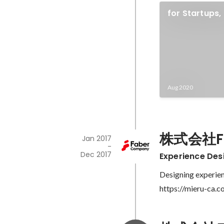
for Startups, 
"Flagship"
Aug 2020
株式会社Fa
Jan 2017
-
Dec 2017
Experience Des
Designing experien
https://mieru-ca.c