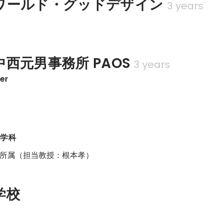
ワールド・グッドデザイン
3 years
西元男事務所 PAOS
3 years
ner
済学科
所属（担当教授：根本孝）
学校