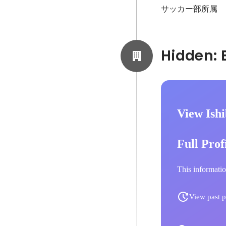
サッカー部所属
View Ish
Full Prof
This informatio
View past p