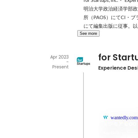
明治大学政治経済学部政
所（PAOS）にてCI
にて編集出版に従事。以
See more
for Start
Apr 2023
-
Present
Experience Desi
wantedly.com
ミツモア CO
Aug 2023