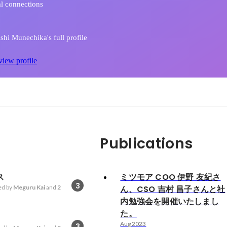
l connections
shi Munechika's full profile
view profile
Publications
ス
ミツモア COO 伊野 友紀さ
3
d by
Meguru Kai
and
2
ん、CSO 吉村 昌子さんと社
内勉強会を開催いたしまし
た。
Aug 2023
3