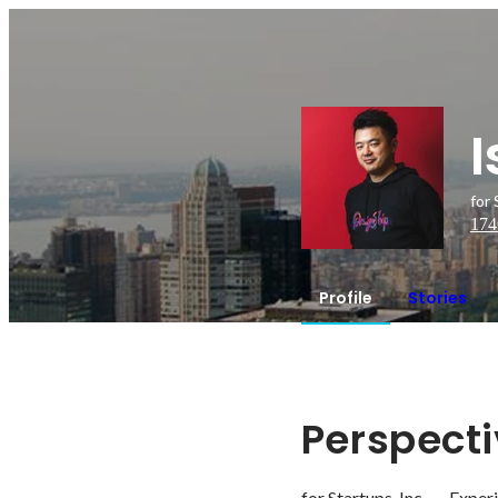
for 
174
Profile
Stories
Perspect
for Startups, Inc.  -   Exp