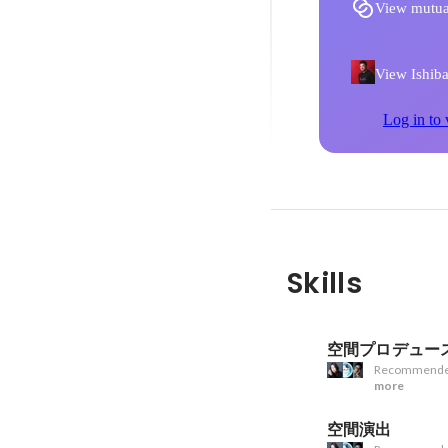
View mutua
View Ishiba
Log in to 
Skills
空間プロデュー
Recommende
more
空間演出