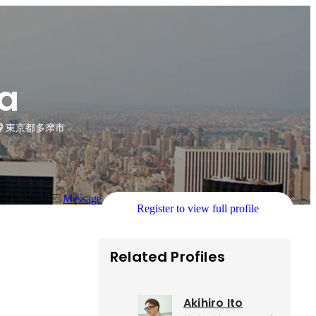
ka
Office.
東京都多摩市
Message
Register to view full profile
Related Profiles
Akihiro Ito