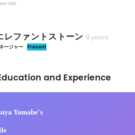
sers only
エレファントストーン
9 years
マネージャー
Present
Hidden: Education and Experience	
suya Yamabe's
ile