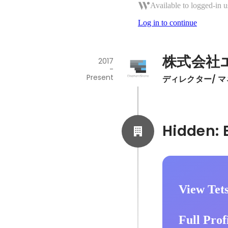
Available to logged-in u
Log in to continue
株式会社
2017
-
Present
ディレクター/ 
View Tet
Full Prof