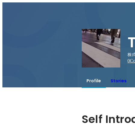
株式
0
Co
Profile
Stories
Self Intr