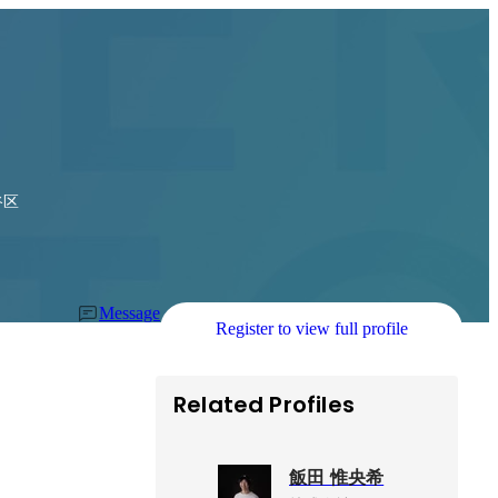
谷区
Message
Register to view full profile
Related Profiles
飯田 惟央希