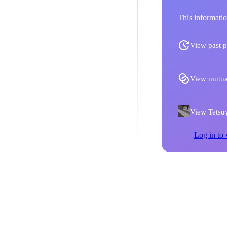
This informatio
View past p
View mutua
View Tetsuy
Log in to 