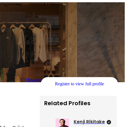
Message
Register to view full profile
Related Profiles
Kenji Rikitake