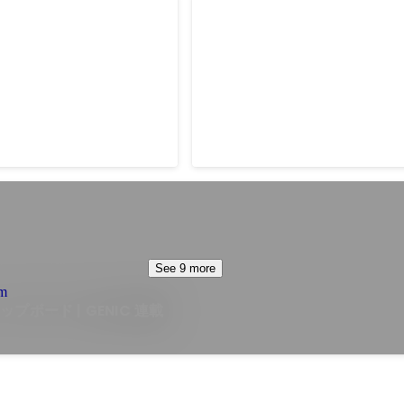
0年を紡ぐ起業認定 第5
30 UNDER 30 JAPAN 201
マー・ビジネス部門 受賞
Dec 2019
See 9 more
om
プボード | GENIC 連載