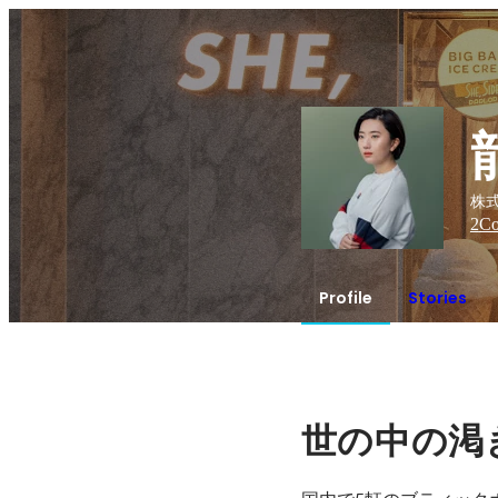
株式
2
Co
Profile
Stories
世の中の渇