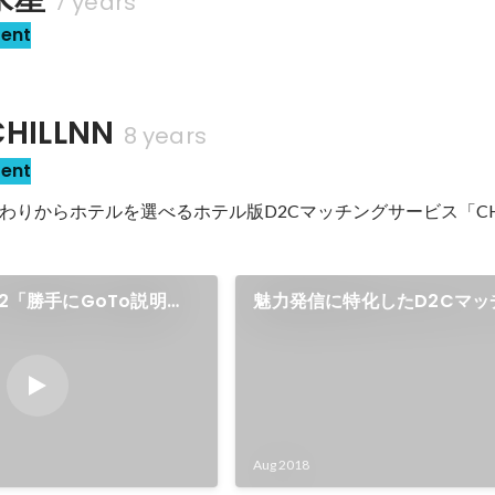
7 years
sent
ILLNN
8 years
sent
わりからホテルを選べるホテル版D2Cマッチングサービス「CHI
l2「勝手にGoTo説明
魅力発信に特化したD2Cマッ
ービス ｢CHILLNN｣ の開発・
Aug 2018