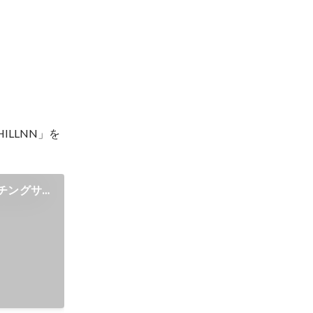
LLNN」を
チングサ
運営