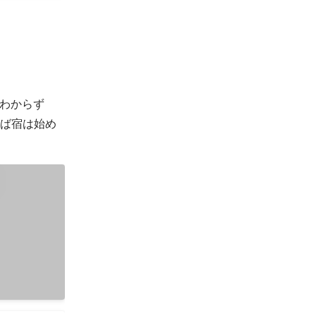
わからず
れば宿は始め
動