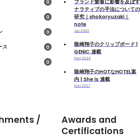
ブランド愛着に影響を及ぼ
0
ナラティブの手法について
研究｜shokoryuzaki｜
0
note
ン
Jan 2020
0
龍崎翔子のクリップボード |
ース
0
GENIC 連載
May 2019
0
龍崎翔子のHOTなHOTEL案
内 | She is 連載
Nov 2017
hments /
Awards and
Certifications