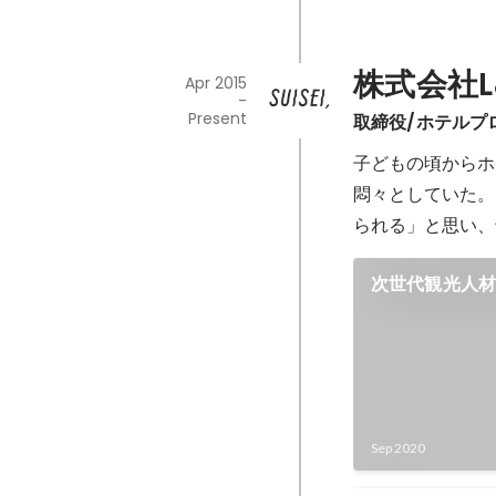
株式会社
Apr 2015
-
Present
取締役/ホテルプ
子どもの頃からホ
悶々としていた。
次世代観光人
｢SOMEWHERE
Sep 2020