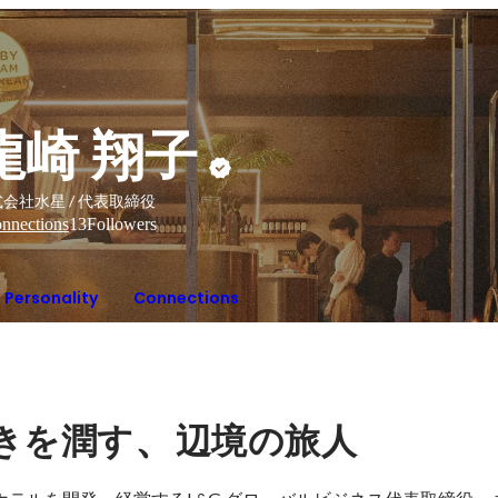
龍崎 翔子
会社水星 / 代表取締役
nnections
13
Followers
Personality
Connections
、
きを潤す
辺境の旅人