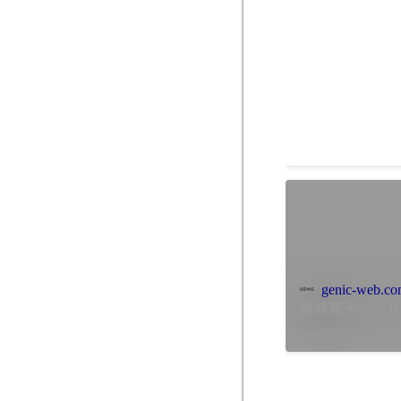
これからの100
回認定企業
Mar 2020
genic-web.c
龍崎翔子のクリッ
May 2019