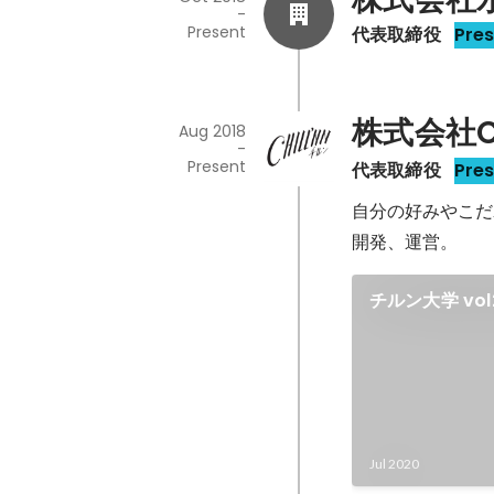
-
Present
代表取締役
Pre
株式会社CH
Aug 2018
-
Present
代表取締役
Pre
自分の好みやこだ
開発、運営。
チルン大学 vo
会」
Jul 2020