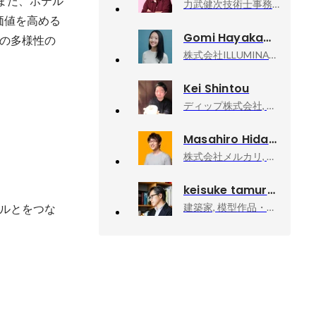
また、ホテル
力武健次技術士事務所, 所長
価値を高める
Gomi Hayakawa
の多様性の
株式会社ILLUMINATE, 代表取締役
Kei Shintou
ディップ株式会社, BizOps本部長
Masahiro Hidaka
株式会社メルカリ, メルペイ エキスパート（Android）
keisuke tamura
建築家, 模型作品・執筆活動
ルとをつな