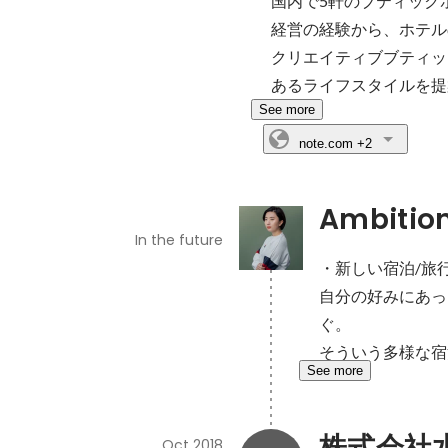
国内で5軒のブティック
経営の経験から、ホテル
クリエイティブブティッ
あるライフスタイルを提
See more
note.com
+2
Ambitio
In the future
・新しい宿泊/旅
自分の好みにあっ
ぐ。

そういう多様な宿
See more
株式会社
Oct 2018