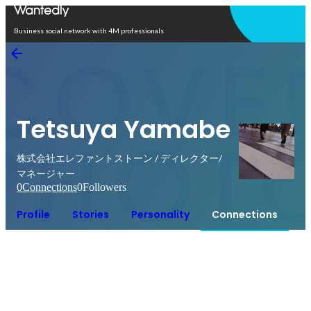
Open in app
Business social network with 4M professionals
Tetsuya Yamabe
株式会社エレファントストーン / ディレクター/
マネージャー
0
Connections
0
Followers
Profile
Stories
Personality
Connections