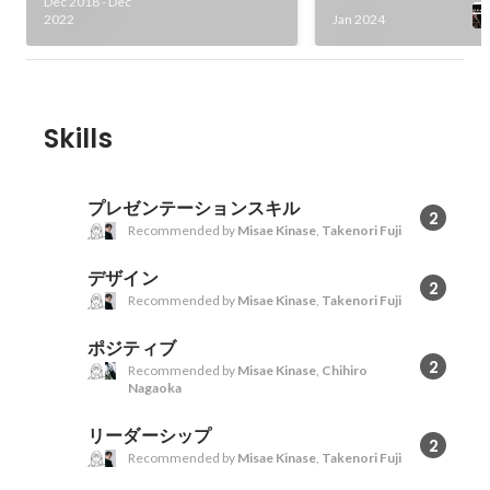
Dec 2018
-
Dec
2022
Jan 2024
Skills
プレゼンテーションスキル
2
Recommended by
Misae Kinase
,
Takenori Fuji
デザイン
2
Recommended by
Misae Kinase
,
Takenori Fuji
ポジティブ
2
Recommended by
Misae Kinase
,
Chihiro
Nagaoka
リーダーシップ
2
Recommended by
Misae Kinase
,
Takenori Fuji