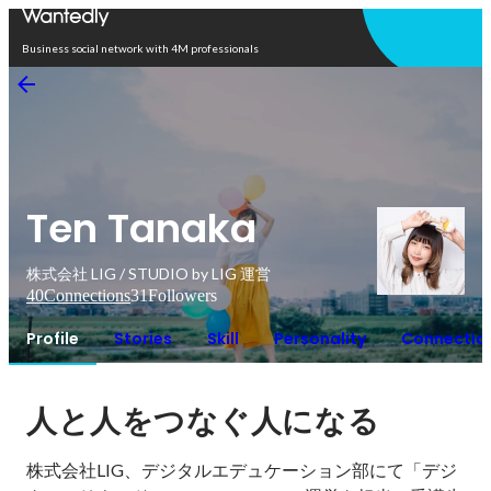
Open in app
Business social network with 4M professionals
Ten Tanaka
株式会社 LIG / STUDIO by LIG 運営
40
Connections
31
Followers
Profile
Stories
Skill
Personality
Connectio
人と人をつなぐ人になる
株式会社LIG、デジタルエデュケーション部にて「デジ