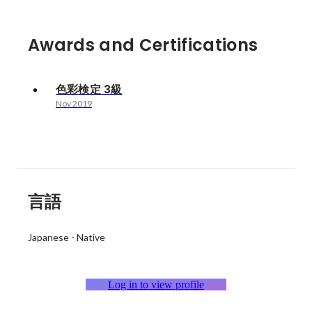
Awards and Certifications
色彩検定 3級
Nov 2019
言語
Japanese
-
Native
Log in to view profile