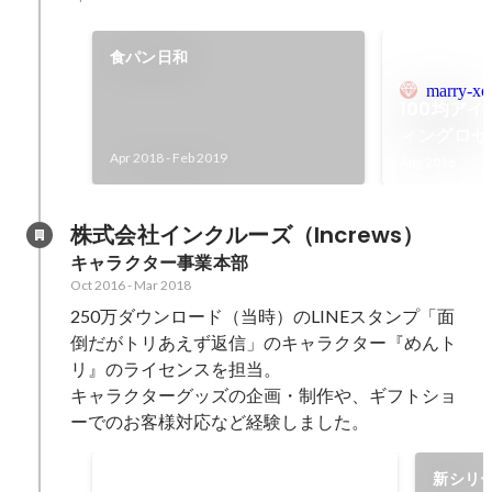
食パン日和
marry-xo
100均ア
ィングロゼ
Apr 2018
-
Feb 2019
Aug 2016
株式会社インクルーズ（Increws）
キャラクター事業本部
Oct 2016
-
Mar 2018
250万ダウンロード（当時）のLINEスタンプ「面
倒だがトリあえず返信」のキャラクター『めんト
リ』のライセンスを担当。

キャラクターグッズの企画・制作や、ギフトショ
ーでのお客様対応など経験しました。
LINEスタンプ250万ダウンロード達成
新シリ