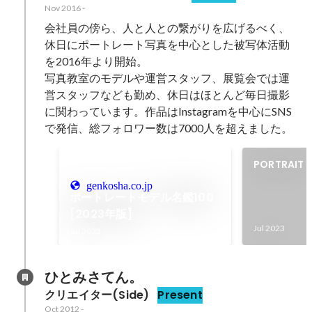
Nov 2016
-
会社員の傍ら、人と人との繋がりを広げるべく、
休日にポートレート写真を中心とした被写体活動
を2016年より開始。

写真教室のモデルや運営スタッフ、展覧会では運
営スタッフなども勤め、休日はほとんど毎日撮影
に関わっています。作品はInstagramを中心にSNS
で発信、総フォロワー数は7000人を超えました。
PORTRAIT B
genkosha.co.jp
ポートレートモデル名鑑100
[2023年版]
Jul 2023
Jul 2023
ひとみさてん。
クリエイター(Side)
Present
Oct 2012
-