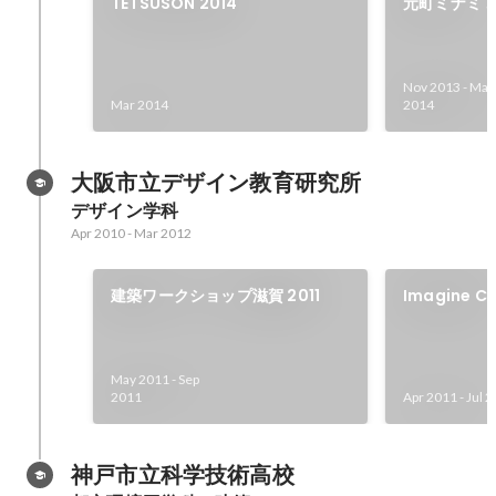
TETSUSON 2014
元町ミナミ 
Nov 2013
-
Mar
Mar 2014
2014
大阪市立デザイン教育研究所
デザイン学科
Apr 2010
-
Mar 2012
建築ワークショップ滋賀 2011
Imagine Cu
May 2011
-
Sep
2011
Apr 2011
-
Jul 
神戸市立科学技術高校