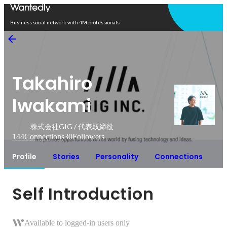
Open in app
Business social network with 4M professionals
Takahiro
Iwakami
株式会社GIG / 代表取締役
144
Connections
30
Followers
Profile
Stories
Personality
Connections
Self Introduction
Available to logged-in users only