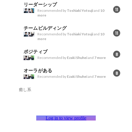
リーダーシップ
11
Recommended by
Toshiaki Yotsuji
and
10
more
チームビルディング
11
Recommended by
Toshiaki Yotsuji
and
10
more
ポジティブ
8
Recommended by
Ezaki Shuhei
and
7 more
オーラがある
8
Recommended by
Ezaki Shuhei
and
7 more
癒し系
Log in to view profile