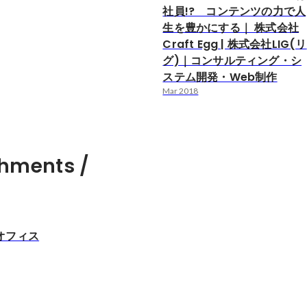
社員!? コンテンツの力で人
生を豊かにする｜ 株式会社
Craft Egg | 株式会社LIG(リ
グ)｜コンサルティング・シ
ステム開発・Web制作
Mar 2018
hments /
オフィス