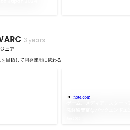
nce Japan 2024
ARC
3 years
ンジニア
ースを目指して開発運用に携わる。
note.com
ゲーム、メディア、スタート
発経験豊富なバックエンドエ
惹かれたWARCの開発組織｜
Jun 2023
WARC