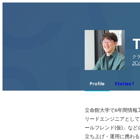
T
クラ
2
Co
Profile
Stories 1
立命館大学で6年間情報
リードエンジニアとして
ールフレンド(仮)」など
立ち上げ・運用に携わる