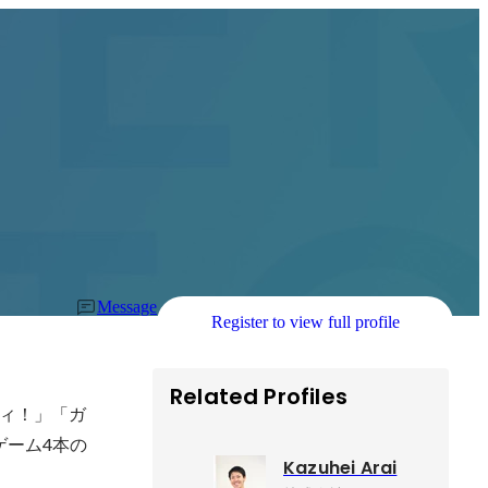
Message
Register to view full profile
Related Profiles
ィ！」「ガ
ゲーム4本の
Kazuhei Arai