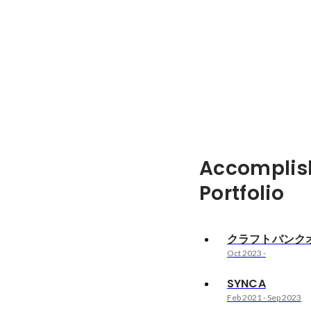
Accomplis
Portfolio
クラフトバンク
Oct 2023
-
SYNCA
Feb 2021
-
Sep 2023