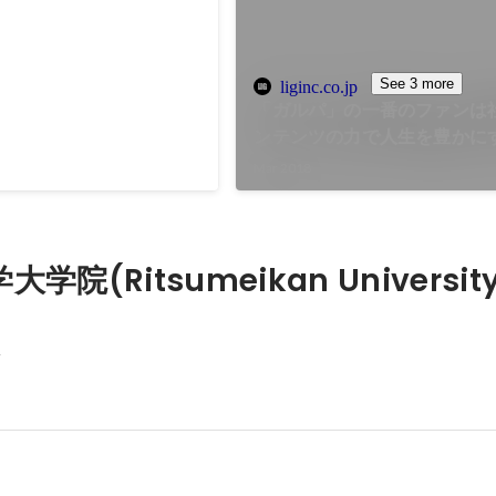
ールズバンドパーティ！
ョインし、バックエンドのリ
して貢献した。
See 3 more
liginc.co.jp
「ガルパ」の一番のファンは社
ンテンツの力で人生を豊かにす
式会社Craft Egg | 株式会社L
Mar 2018
｜コンサルティング・システ
Web制作
学院(Ritsumeikan Universit
科