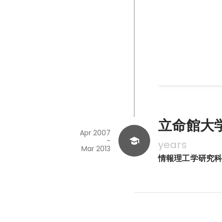
バンドリ！ ガ
リリース直後にジ
ードエンジニアと
2016
-
2019
立命館大学大
Apr 2007
-
years
Mar 2013
情報理工学研究