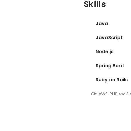
Skills
Java
JavaScript
Node.js
Spring Boot
Ruby on Rails
Git, AWS, PHP
and 8 s