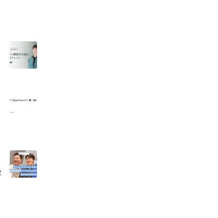
、
リ
ト
ッ
れ
会
は