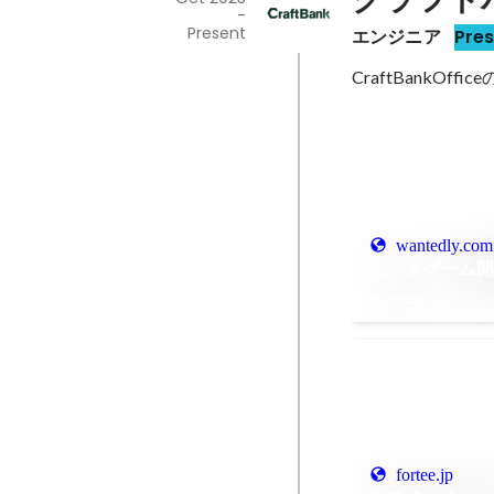
-
Present
エンジニア
Pre
CraftBankOf
wantedly.com
ヒットゲーム
Nov 2025
fortee.jp