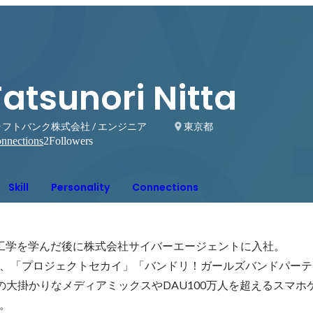
atsunori Nitta
フトバンク株式会社 / エンジニア
東京都
nnections
2
Followers
Skill
Personality
Connections
工学を学んだ後に株式会社サイバーエージェントに入社。

、「プロジェクトセカイ」「バンドリ！ガールズバンドパーテ
の大掛かりなメディアミックスやDAU100万人を超えるスマホ
。