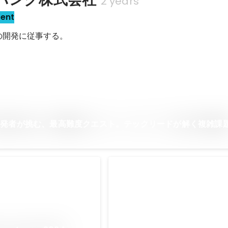
2 years
sent
ficeの開発に従事する。
開発者が挑む、最高難度クエスト。テックリードが解く複雑課
クラフトバンクオフィス
Oct 2023