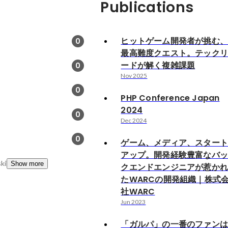
Publications
ヒットゲーム開発者が挑む
0
最高難度クエスト。テック
ードが解く複雑課題
0
Nov 2025
0
PHP Conference Japan
2024
0
Dec 2024
0
ゲーム、メディア、スター
アップ。開発経験豊富なバ
kills
Show more
クエンドエンジニアが惹か
たWARCの開発組織｜株式
社WARC
Jun 2023
「ガルパ」の一番のファン