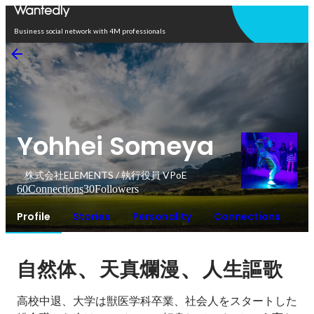
Open in app
Business social network with 4M professionals
Yohhei Someya
株式会社ELEMENTS / 執行役員 VPoE
60
Connections
30
Followers
Profile
Stories
Personality
Connections
、
、
自然体
天真爛漫
人生謳歌
高校中退、大学は獣医学科卒業、社会人をスタートした