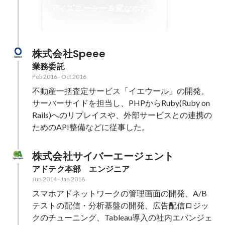
ディズニーシー＆変なホテル
＆世田谷ものづくり学校でチ
Jul 2017
ームビルディング？
株式会社Speee
業務委託
Feb 2016
-
Oct 2016
不動産一括査定サービス「イエウール」の開発。
サーバーサイドを担当し、PHPからRuby(Ruby on 
Rails)へのリプレイスや、外部サービスとの連携の
ためのAPI整備などに従事した。
株式会社サイバーエージェント
アドテク本部　エンジニア
Jun 2014
-
Jan 2016
スマホアドネットワークの管理画面の開発、A/B
テストの配信・分析基盤の開発、広告配信ロジッ
クのチューニング、Tableau導入の社内エバンジェ