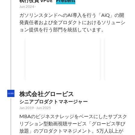
執行役員 VPoE
Present
Jun 2024
-
ガソリンスタンドへのAI導入を行う「AiQ」の開
発責任者および全プロダクトにおけるソリューシ
ョン提供を行う部門を統括しています。
給油判断、AIが代行可能へ
コスモが採
セルフGSの省力化後押し
ステム」A
関係政省令の改正以後は、このセ
セルフ式ガソ
フで自動給
ルフスタンドの従業員が行ってい
ンにカメラを
る安全確認・給付開始判断の業務
像をAIが解
Oct 2025
Apr 2025
を、一定の条件を満たせばAIに代
認められれば
行させることが可能になる。
スク行為を検
に警告または
株式会社グロービス
シニアプロダクトマネージャー
Jan 2019
-
Jun 2025
MBAのビジネスナレッジをベースにしたサブスク
リプション型動画視聴サービス「グロービス学び
放題」のプロダクトマネジメント。5万人以上が