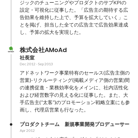
ジックのチューニングやプロダクトのサブKPIの
設定・可視化に従事した。「広告主の期待する広
告効果を維持した上で、予算を拡大していく」こ
とを掲げ、担当した全ての広告主で広告効果達成
し、予算の拡大を実現した。
株式会社AMoAd
社長室
Dec 2012
-
Sep 2013
アドネットワーク事業特有のセールス(広告主側の
営業)-リクルーティング(掲載メディア側の営業)間
の連携促進・業務効率化をメインに、社内活性化
および経営数字の見える化に従事した。また、大
手広告主(”太客”)のプロモーション戦略立案にも参
画し、代理店営業も行なった。
プロダクトチーム　新規事業開発プロデューサー
Apr 2012