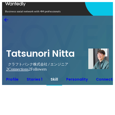
Open in app
Business social network with 4M professionals
Tatsunori Nitta
クラフトバンク株式会社 / エンジニア
2
Connections
2
Followers
Profile
Stories 1
Skill
Personality
Connecti