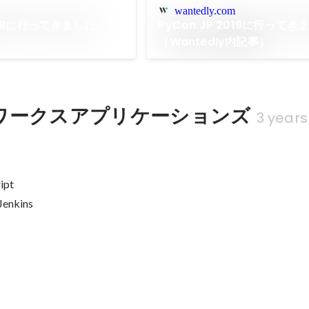
wantedly.com
2019に行ってきました。
PyCon JP 2019に行ってき
（Wantedly内記事）
ワークスアプリケーションズ
3 years
pt

 Jenkins