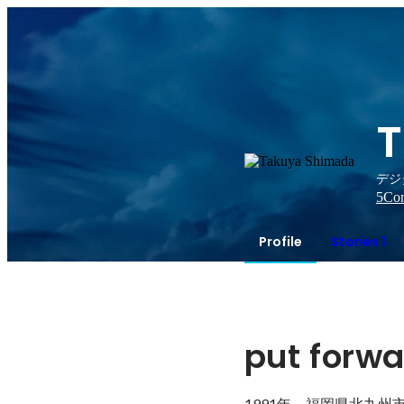
T
デジ
5
Con
Profile
Stories 1
put forw
1991年　福岡県北九州