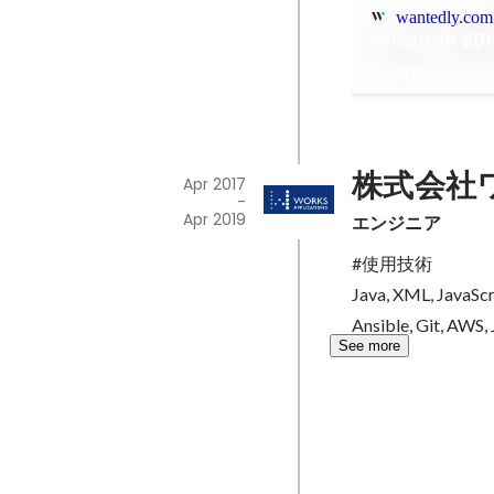
wantedly.com
PyCon JP 
Sep 2019
株式会社
Apr 2017
-
Apr 2019
エンジニア
#使用技術

Java, XML, JavaScri
Ansible, Git, AWS,
See more