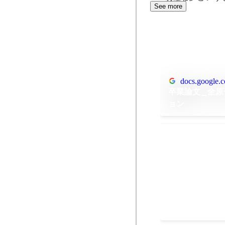
See more
docs.google.
卒業論文_全原
ョン
国際化学オリ