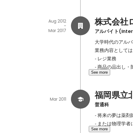
株式会社
Aug 2012
-
Mar 2017
アルバイト(Inter
大学時代のアルバ
業務内容としては
- レジ業務

- 商品の品出し・
See more
福岡県立
Mar 2011
普通科
- 将来の夢は薬
- または物理学
See more