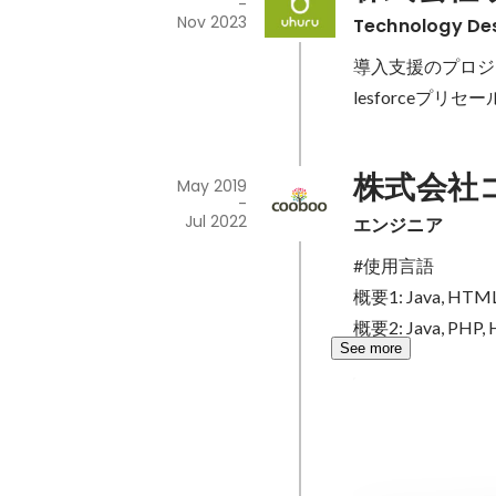
-
Nov 2023
Technology De
導入支援のプロジ
lesforceプリ
株式会社
May 2019
-
Jul 2022
エンジニア
#使用言語

概要1: Java, HTML, 
概要2: Java, PHP, H
See more