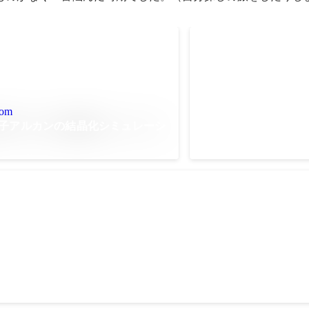
Logicool G CUP
ブ・レジェンド部門 
com
子アルカンの結晶化シミュレーシ
ンピック予選