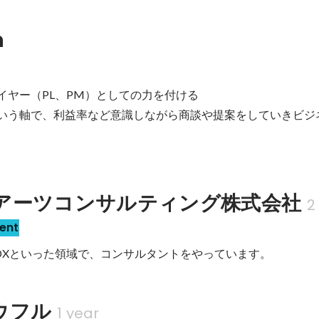
n


アーツコンサルティング株式会社
2
ent
eやAIやDXといった領域で、コンサルタントをやっています。
ウフル
1 year