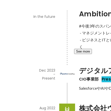
Ambitio
In the future
#今後3年のスパン
 - マネジメントレイヤー（PL、PM）としての力を付ける

 - ビジネスとITという軸で、利益率など意識しながら商談や提案をしていきビジネス感覚を磨
く
See more
デジタル
Dec 2023
-
Present
CIO事業部
Pres
Salesforc
株式会社
Aug 2022