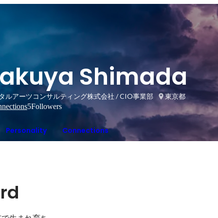
akuya Shimada
タルアーツコンサルティング株式会社 / CIO事業部
東京都
nections
5
Followers
Personality
Connections
ard
市で生まれ育ち
