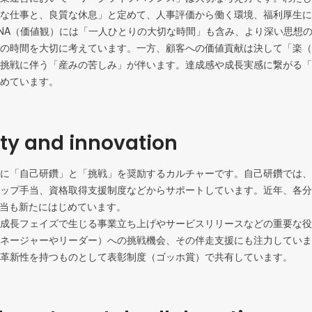
な仕事と、良質な休息」と定めて、人事評価から働く環境、福利厚生に
NA（価値観）には「一人ひとりの大切な時間」も含み、より深い思想
の時間を大切に考えています。一方、顧客への価値貢献は決して「楽（E
挑戦に伴う「産みの苦しみ」が伴います。達成感や成長実感に繋がる「楽
めています。
ity and innovation
に「自己研鑽」と「挑戦」を奨励するカルチャーです。自己研鑽では、
ップ手当、資格取得支援制度などからサポートしています。近年、各分
手当も新たにはじめています。

成長フェイズで生じる事業立ち上げやサービスリリースなどの重要な役
ネージャーやリーダー）への挑戦機会、その伴走支援にも注力していま
革新性を持つものとして表彰制度（ゴッホ賞）で共有しています。