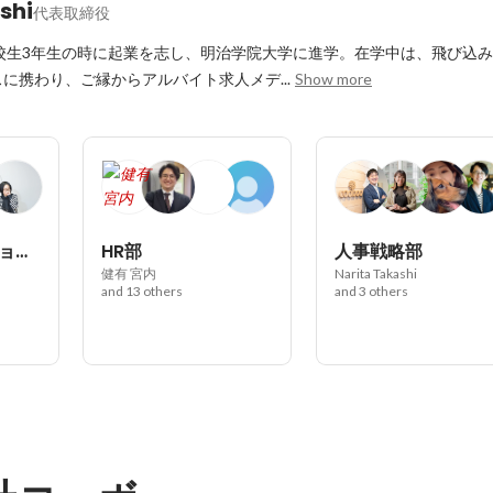
shi
代表取締役
高校生3年生の時に起業を志し、明治学院大学に進学。在学中は、飛び込
スに携わり、ご縁からアルバイト求人メデ...
Show more
Webソリューション部
HR部
人事戦略部
健有 宮内
Narita Takashi
and 13 others
and 3 others