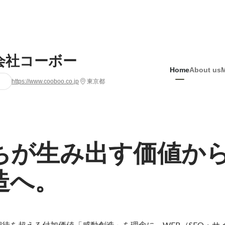
会社コーボー
Home
About us
https://www.cooboo.co.jp
東京都
ちが生み出す価値か
造へ。
待を超える付加価値「感動創造」を理念に、WEB（SEO・サ