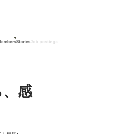
Members
Stories
Job postings
ら、感
イト構築）、