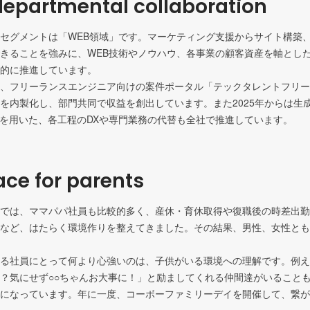
epartmental collaboration
セグメントは「WEB領域」です。マーケティング支援からサイト構築
きることを強みに、WEB技術やノウハウ、各事業の顧客資産を軸とし
的に推進しています。

、フリーランスエンジニア向けの案件ポータル「テックタレントフリー
を内製化し、部門共同で収益を創出しています。また2025年からは生成
Iを用いた、各工程のDXや専門業務の代替も全社で推進しています。
ce for parents
では、ママパパ社員も比較的多く、産休・育休取得や復職後の時差出勤
など、はたらく環境作りを整えてきました。その結果、男性、女性とも
る社員にとって何より心強いのは、子供がいる環境への理解です。例え
？気にせず○○ちゃんお大事に！」と励ましてくれる仲間達がいること
になっています。年に一度、コーボーファミリーデイを開催して、繋が