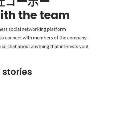
社コーボー
ith the team
ness social networking platform
 to connect with members of the company.
ual chat about anything that interests you!
 stories