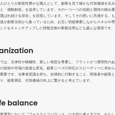
人ひとりが創造性豊かな職人として、顧客を見て確かな付加価値を生み
と「感動創造」を追求しています。その一つ一つの信頼と期待の積み重
選ばれ続ける存在」を目指しています。そしてその想いに共感する、も
達が創業当初から集っているため、お互い切磋琢磨しながらスキルや専
レンドをキャッチアップした情報交換や業務活用なども盛んな環境です。
ganization
では、主体性や積極性、新しい発想を尊重し、フラットかつ透明性のあ
の技術や市場の急速な変化、顧客ニーズの対応がスピーディーに求めら
重要です。当事者意識を持ち、自律的に行動すること、関係者や顧客と
り、顧客満足、付加価値の向上に繋がると考えています。
fe balance
業運営において「ワークライフバランス」は大切な考え方です。わたし