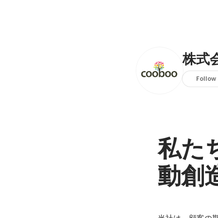
株式
Follow
私た
動創
当社は、顧客の期