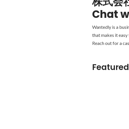
株式会
Chat w
Wantedly is a busi
that makes it easy
Reach out for a cas
Featured