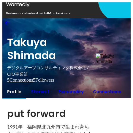
Open in app
Business social network with 4M professionals
Takuya
Shimada
デジタルアーツコンサルティング株式会社 /
CIO事業部
5
Connections
5
Followers
Profile
Stories 1
Personality
Connections
put forward
1991年　福岡県北九州市で生まれ育ち
