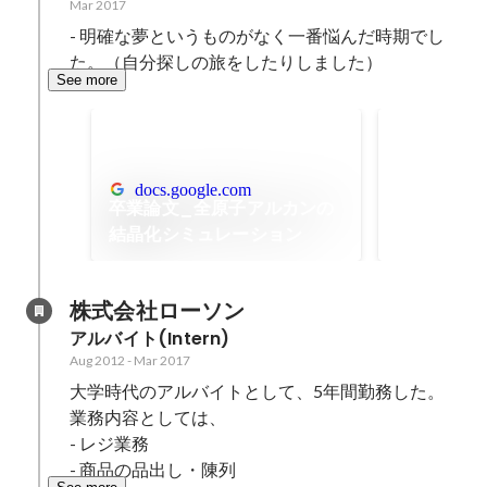
Mar 2017
- 明確な夢というものがなく一番悩んだ時期でし
た。（自分探しの旅をしたりしました）
See more
Logicool
ブ・レジェン
docs.google.com
卒業論文_全原子アルカンの
結晶化シミュレーション
株式会社ローソン
アルバイト(Intern)
Aug 2012
-
Mar 2017
大学時代のアルバイトとして、5年間勤務した。

業務内容としては、

- レジ業務

- 商品の品出し・陳列