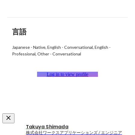
言語
Japanese
-
Native
English
-
Conversational
English
-
Professional
Other
-
Conversational
Log in to view profile
Takuya Shimada
株式会社ワークスアプリケーションズ / エンジニア