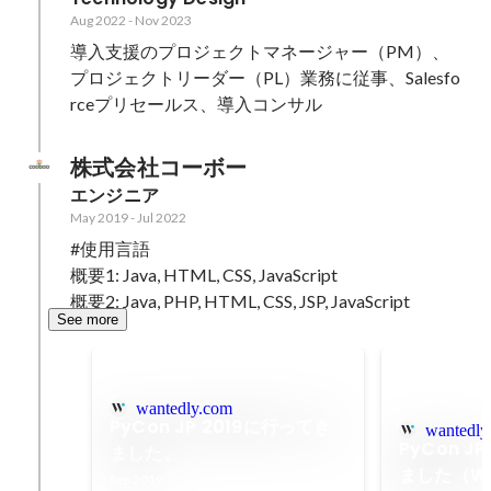
Aug 2022
-
Nov 2023
導入支援のプロジェクトマネージャー（PM）、
プロジェクトリーダー（PL）業務に従事、Salesfo
rceプリセールス、導入コンサル
株式会社コーボー
エンジニア
May 2019
-
Jul 2022
#使用言語

概要1: Java, HTML, CSS, JavaScript

概要2: Java, PHP, HTML, CSS, JSP, JavaScript
See more
wantedly.com
PyCon JP 2019に行ってき
wantedly
PyCon J
ました。
ました（Wa
Sep 2019