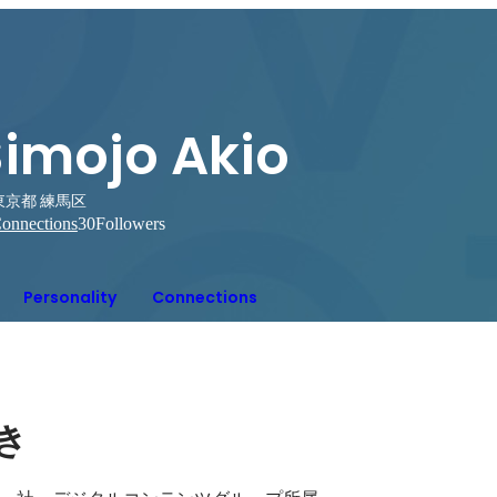
Simojo Akio
東京都 練馬区
onnections
30
Followers
Personality
Connections
き