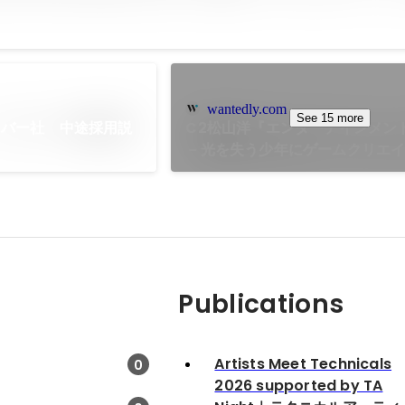
wantedly.com
See 15 more
リバー社 中途採用説
C2松山洋『エンターテインメン
－光を失う少年にゲームクリエ
けたもの－』出版記念トークラ
Publications
Artists Meet Technicals
0
2026 supported by TA