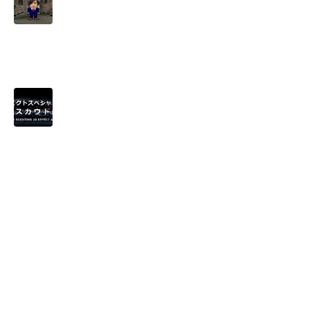
み
ス
ー
ク