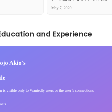
NOT DEAD.
May 7, 2020
Hidden: Education and Experience	
ojo Akio's
ile
n is visible only to Wantedly users or the user’s connections
osts