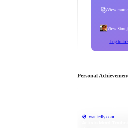
View mutua
View Simojo
Log in to 
Personal Achievemen
wantedly.com
Artists Meet Te