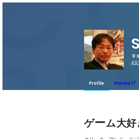
43
C
Profile
Stories 17
ー
ゲ
ム大好