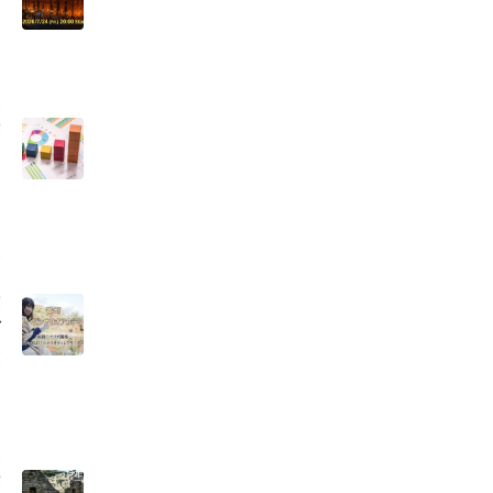
の
場
ミ
作
ゲ
素
テ
転