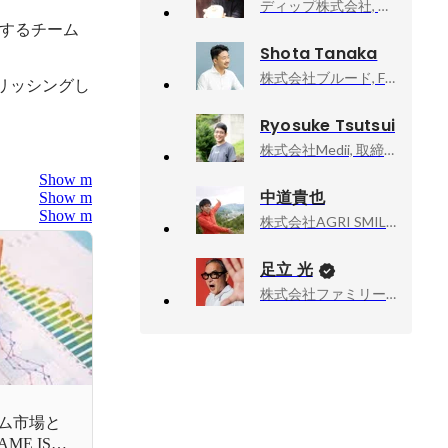
ディップ株式会社, BizOps本部長
するチーム
Shota Tanaka
株式会社ブルード, Founder/CEO
リッシングし
Ryosuke Tsutsui
株式会社Medii, 取締役 執行役員COO
Show more
中道貴也
Show more
Show more
株式会社AGRI SMILE, 代表取締役
足立 光
株式会社ファミリーマート, チーフ・マーケティング・オフィサー（CMO）
ム市場と
E IS