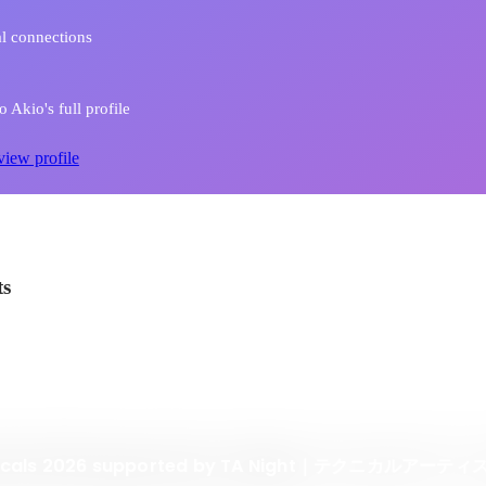
l connections
 Akio's full profile
view profile
ts
chnicals 2026 supported by TA Night｜テクニカルアー