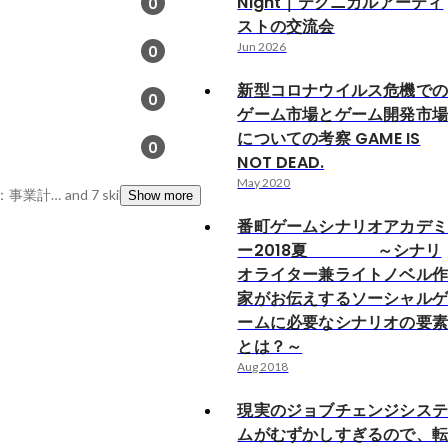
Night｜テクニカルアーティ
0
ストの交流会
Jun 2026
0
新型コロナウイルス危機で
0
ゲーム市場とゲーム開発市
についての考察 GAME IS
0
NOT DEAD.
May 2020
多変量解析, 経営企画：事業計画策定・予実管理, 人材育成力
and 7 skills
Show more
番町ゲームシナリオアカデ
ー2018夏 ～シナリ
オライター兼ライトノベル
家がお伝えするソーシャル
ームに必要なシナリオの要
とは？～
Aug 2018
現実のジョブチェンジシス
ムがむずかしすぎるので、