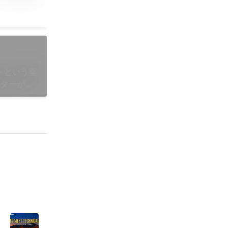
トという薬
イターが届
イブ