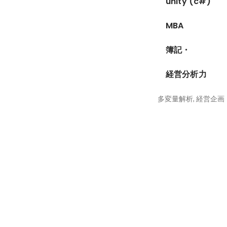
unity (c#)
MBA
簿記・
経営分析力