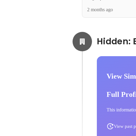
2 months ago
View Sim
Full Prof
This informatio
View past p