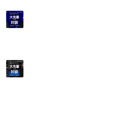
働
表
の