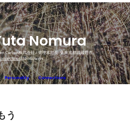
Yuta Nomura
een Carbon株式会社 / 管理本部長
東京都武蔵野市
onnections
31
Followers
Personality
Connections
もう