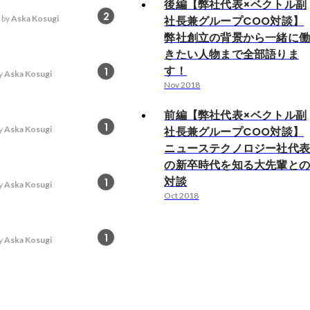
後編【弊社代表×ベクトル副
2
 by
Aska Kosugi
社長兼グループCOO対談】
弊社創立の背景から一緒に
きたい人物まで全部語りま
す！
1
y
Aska Kosugi
Nov 2018
前編【弊社代表×ベクトル副
1
y
Aska Kosugi
社長兼グループCOO対談】
ニューステクノロジー社代
の新卒時代を知る大先輩と
対談
1
y
Aska Kosugi
Oct 2018
1
y
Aska Kosugi