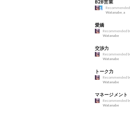
B2B営業
Recommended
Watanabe
,
a
愛嬌
Recommended b
Watanabe
交渉力
Recommended b
Watanabe
トーク力
Recommended b
Watanabe
マネージメント
Recommended b
Watanabe