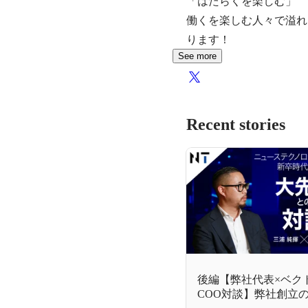
「はたらくを楽しむ」

働くを楽しむ人々で溢れ
ります！
See more
Recent stories
後編【弊社代表×ベク
COO対談】弊社創立