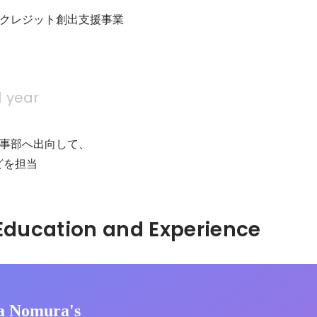
クレジット創出支援事業

1 year
事部へ出向して、

どを担当
Hidden: Education and Experience	
a Nomura's