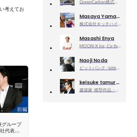
GreenCarbon株式会社, GreenCarbon株式会社
い考えてお
Masaya Yamamoto
株式会社キッチハイク, 代表取締役CEO / Founder
Masashi Enya
MOON-X Inc, Co-founder / Director
Naoji Noda
ビットバンク - bitbank,Inc, CTO
keisuke tamura
建築家, 模型作品・執筆活動
兼グループ
ー社代表の