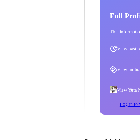
Full Prof
This informatio
View past p
View mutua
View Yuta N
Log in to 