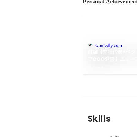
Personal Achievemen
wantedly.com
前編【弊社代表×ベク
プCOO対談】ニュー
の新卒時代を知る大
Oct 2018
Skills