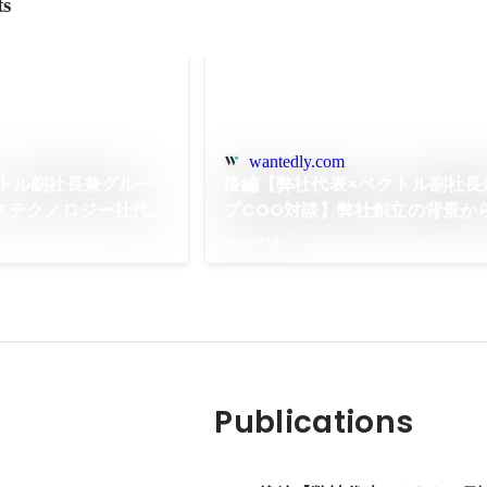
ts
wantedly.com
トル副社長兼グルー
後編【弊社代表×ベクトル副社長
ステクノロジー社代表
プCOO対談】弊社創立の背景か
先輩との対談
きたい人物まで全部語ります！
Nov 2018
Publications