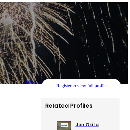
Message
Register to view full profile
Related Profiles
Jun Okita