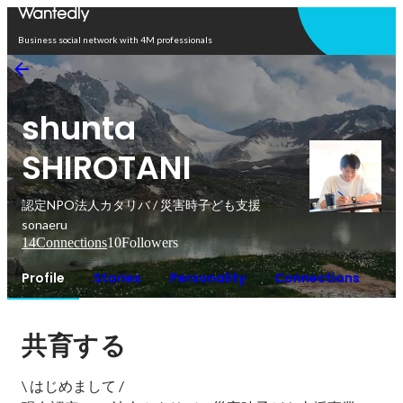
Open in app
Business social network with 4M professionals
shunta
SHIROTANI
認定NPO法人カタリバ / 災害時子ども支援
sonaeru
14
Connections
10
Followers
Profile
Stories
Personality
Connections
共育する
\ はじめまして /
