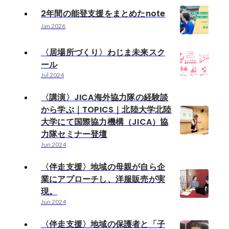
2年間の能登支援をまとめたnote
Jan 2026
〈居場所づくり〉わじま未来スク
ール
Jul 2024
〈講演〉JICA海外協力隊の経験談
から学ぶ｜TOPICS｜北陸大学北陸
大学にて国際協力機構（JICA）協
力隊セミナー登壇
Jun 2024
〈伴走支援〉地域の母親が自ら企
業にアプローチし、洋服販売が実
現。
Jun 2024
〈伴走支援〉地域の保護者と「子