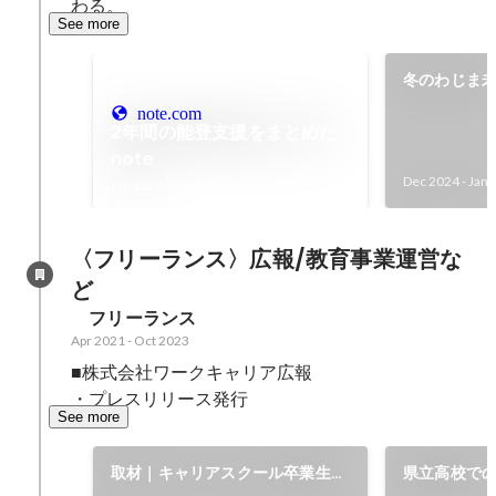
わる。
See more
冬のわじま
note.com
2年間の能登支援をまとめた
note
Dec 2024
-
Jan 
Jan 2026
〈フリーランス〉広報/教育事業運営な
ど
　フリーランス
Apr 2021
-
Oct 2023
■株式会社ワークキャリア広報

・プレスリリース発行
See more
取材｜キャリアスクール卒業生の
県立高校での