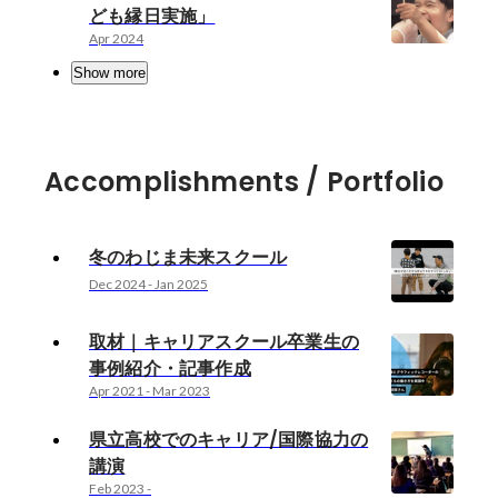
ども縁日実施」
Apr 2024
Show more
Accomplishments / Portfolio
冬のわじま未来スクール
Dec 2024
-
Jan 2025
取材｜キャリアスクール卒業生の
事例紹介・記事作成
Apr 2021
-
Mar 2023
県立高校でのキャリア/国際協力の
講演
Feb 2023
-