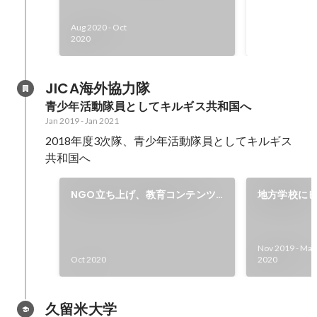
援 ・「リー
Aug 2020
-
Oct
上げ、作成、
May 2020
-
Oct
2020
・緊急事態宣
小中学生の学
ミングアップ
JICA海外協力隊
成） ・外出
青少年活動隊員としてキルギス共和国へ
けに土日のオ
Jan 2019
-
Jan 2021
ション（イベ
2018年度3次隊、青少年活動隊員としてキルギス
ンライン家庭
共和国へ
NGO立ち上げ、教育コンテンツ
地方学校に
作成
業、巡回指
Nov 2019
-
Mar
Oct 2020
2020
久留米大学