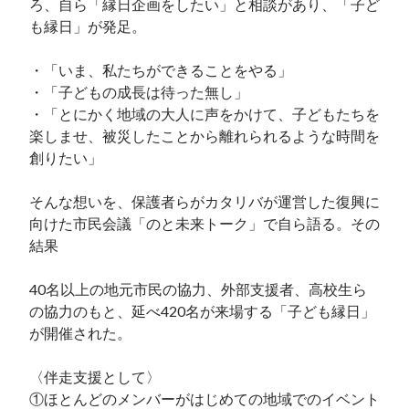
ろ、自ら「縁日企画をしたい」と相談があり、「子ど
も縁日」が発足。

・「いま、私たちができることをやる」

・「子どもの成長は待った無し」

・「とにかく地域の大人に声をかけて、子どもたちを
楽しませ、被災したことから離れられるような時間を
創りたい」

そんな想いを、保護者らがカタリバが運営した復興に
向けた市民会議「のと未来トーク」で自ら語る。その
結果

40名以上の地元市民の協力、外部支援者、高校生ら
の協力のもと、延べ420名が来場する「子ども縁日」
が開催された。

〈伴走支援として〉

①ほとんどのメンバーがはじめての地域でのイベント