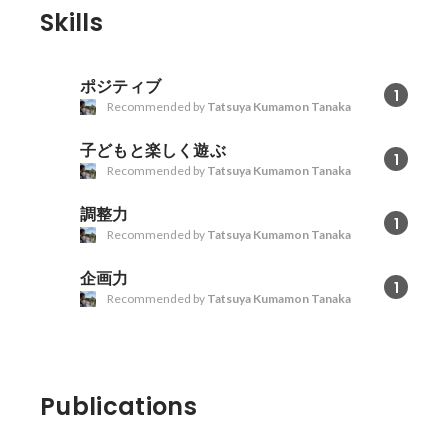
Skills
ポジティブ
1
Recommended by
Tatsuya Kumamon Tanaka
子どもと楽しく遊ぶ
1
Recommended by
Tatsuya Kumamon Tanaka
調整力
1
Recommended by
Tatsuya Kumamon Tanaka
企画力
1
Recommended by
Tatsuya Kumamon Tanaka
Publications