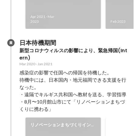
事例紹介・記事作成
の講演
Apr 2021
-
Mar
2023
Feb 2023
日本待機期間
新型コロナウィルスの影響により、緊急帰国(Int
ern)
Mar 2020
-
Jan 2021
感染症の影響で任国への帰国を待機した。

待機中には、日本国内・地元福岡できる支援を行
なった。

・遠隔でキルギス共和国へ教材を送る、学習指導

・8月〜10月館山市にて「リノベーションまちづ
くりに携わる」
TJC教育
リノベーションまちづくりインタ
援
ーンに参加
TJC教育サ