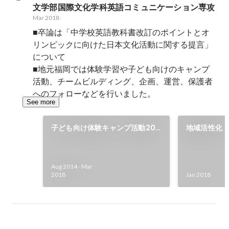
文学部国際文化学科英語コミュニケーション専攻
Mar 2018
■卒論は「中学校英語教科書改訂のポイントとオ
リンピックに向けた日本文化活動に関する提言」
について

■地元福岡では体験学習や子ども向けのキャンプ
活動、チームビルディング、企画、運営、保護者
へのフォローなどを行いました。
See more
子ども向け体験キャンプ活動200
地域活性化
回以上参加
グの作成
Aug 2014
-
Mar
2018
Jan 2018