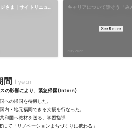
ッジさま｜サイトリニュー
キャリアについて話そう「み
方交流会」
See 9 more
May 2022
期間
1 year
の影響により、緊急帰国(Intern)
国への帰国を待機した。

国内・地元福岡できる支援を行なった。

共和国へ教材を送る、学習指導

山市にて「リノベーションまちづくりに携わる」