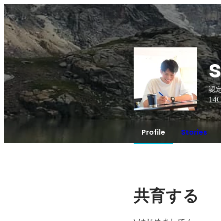
認定
14
C
Profile
Stories
共育する