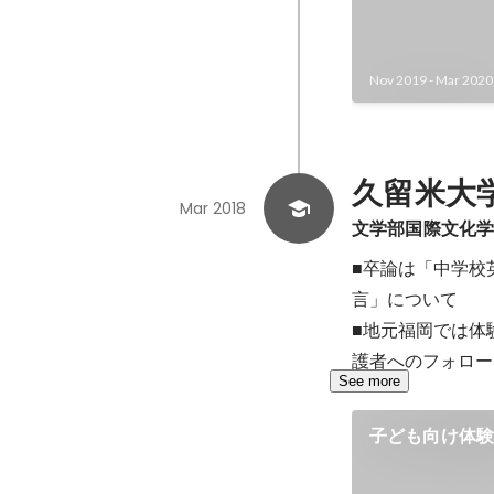
Nov 2019
-
Mar 2020
久留米大
Mar 2018
文学部国際文化
■卒論は「中学校
言」について

■地元福岡では体
護者へのフォロー
See more
子ども向け体験