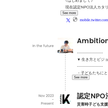
\ はじめまして /

現在認定NPO法人カタリ
See more
mobile.twitter.com
Ambitio
In the future
------------------

▼ 生き方とビジョ
------------------

・子どもたちにと
See more
認定NP
Nov 2023
-
Present
災害時子ども支援so