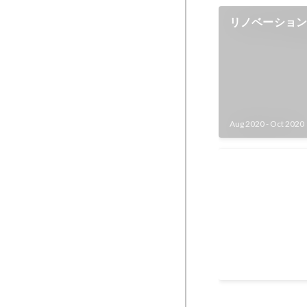
リノベーショ
Aug 2020
-
Oct 2020
TJC教育サポ
TJC教育サポー
ーダークラス」新
作成、講座実施 
モートで小中学生
May 2020
-
Oct 2020
ーミングアップの
外出できない小〜
ラインレクリエー