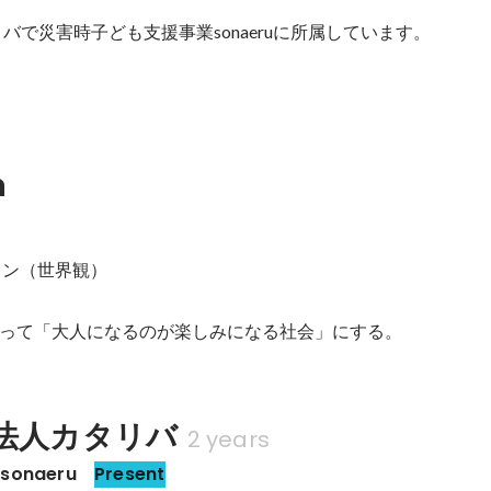
バで災害時子ども支援事業sonaeruに所属しています。
n
ン（世界観）

って「大人になるのが楽しみになる社会」にする。
O法人カタリバ
2 years
naeru 
Present