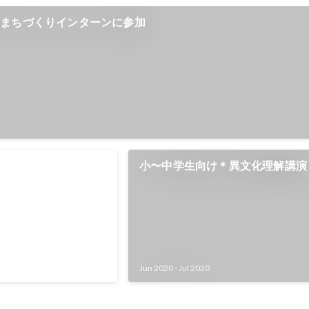
ンまちづくりインターンに参加
ートにて教育支援
小〜中学生向け＊異文化理解講演
トにて小学生の支援 ・「リ
規立ち上げ、作成、資料
・緊急事態宣言中下、リ
の学習支援 →朝のウォ
パワポ（30本作成） ・
Jun 2020
-
Jul 2020
中学生向けに土日のオン
ション（イベントスタッ