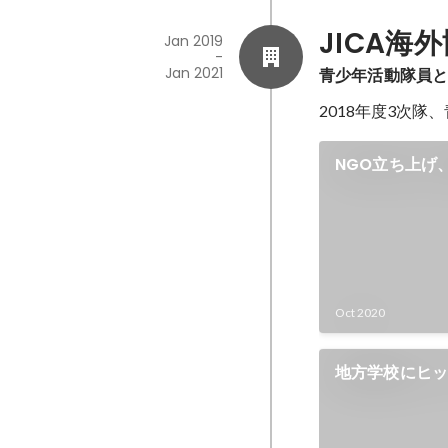
フ） ・オンライ
JICA海
Jan 2019
-
Jan 2021
青少年活動隊員
2018年度3次
NGO立ち上げ
Oct 2020
地方学校にヒ
回指導スター