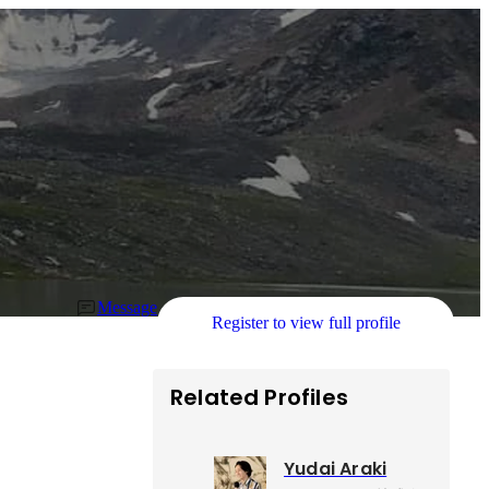
Message
Register to view full profile
Related Profiles
Yudai Araki