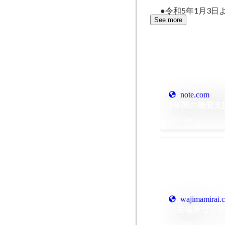
●令和5年1月3
See more
note.com
2年間の能登支
Jan 2026
wajimamirai.
〈居場所づく
Jul 2024