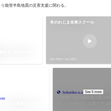
日より能登半島地震の災害支援に関わる。
冬のわじま未来スクール
援をまとめたnote
Dec 2024
-
Jan 2025
See 5 more
hokuriku-u.ac.jp
〈講演〉JICA海外協力隊の
com
り〉わじま未来スクール
学ぶ｜TOPICS｜北陸大学北
国際協力機構（JICA）協力
Jun 2024