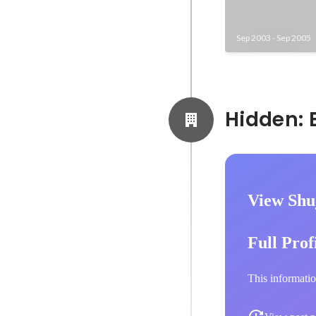
Sep 2003
-
Sep 2005
View Shuj
Full Prof
This informatio