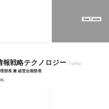
学 ベンチャービジネス
【登壇】明治大学商学部 ベン
した。
ファイナンス講義
のベンチャービジネス論に
明治大学商学部のベンチャー・フ
See 7 more
”がスタートアップで働いてみ
義にて、「スタートアップで働く
で話をさせて頂きました。
～普通の新卒社員がスタートアップ
ートアップをファーストキャ
過ごしたらこうなった件～」とい
May 2026
えていますが、その実態や、
させて頂きました。 私自身もまだ
や身に着けられることなどに
トアップで揉まれている最中なの
れることが少ないので、その
導けるようなアドバイスはできま
話をさせて頂きました。 こ
大の経験談ぐらいしかお話はでき
情報戦略テクノロジー
1 year
についてお話をさせて頂く機
らの授業に呼んで頂くのはこれで
、いつも思うのは大学生の方
「スタートアップで働く」という
理部長 兼 経営企画部長
や就職活動に不安を抱えてい
それぞれが判断することですので
IR。
そう変わっていないというこ
として私のお話を捉えて頂ければ
は違い、Webでたくさんの情
東京都×EY新日本監査法
【登壇】同志社大学オンライ
、AIも良き相談相手になっ
ユニコーン 創出プログ
ッション「スマイルゲート」
ありますが、リアルな姿をお
要は依然としてあると思って
本有限責任監査法人が連携し
2023年2月にも登壇させて頂きま