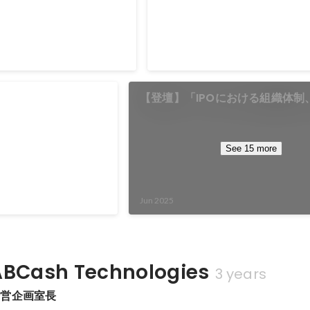
起業家のユニコーン創出プロ
社大学の学生の方とのオンライン
したが、質疑応答の時間が足
ーを務めさせて頂きます。
ぶりに参加させて頂きました。 当
思うほどコメントを頂けて嬉
PO等実現ピークアタック」と
ートアップで働くこととは」につ
Aug 2025
引き続きスタートアップがフ
IPO等を狙う女性起業家、ま
ましたが、今回は「働くこと」に
の選択肢になるように、就職
ッジ・パラシュート」として
せて頂きました。 学生の方たちに頂いたテー
の不安を減らせるようにこれ
ター】明治大学商学部
【登壇】「IPOにおける組織体制
を目指す初期ステージの女性
マは「会社の選び方について」 こ
ればお話をさせて頂きたいと
ファイナンス論
の実例について」（EY新日本監
ード期）を対象に約1年にわ
活動に臨む皆さんがこれから就職
3）
グ・伴走するものです。
中で、「志望している会社が本当
も登壇させて頂いた「明治大
ているのか」「この業界は自分に
See 15 more
ャー・ファイナンス論」
か」といった質問を頂きましたが
コメンテーターとして参
が悩んだ悩みを20数年経た今の大
迷する会社の問題点を洗
同じ悩みを持っているのが面白か
Jun 2025
の企業に投資している
社会人になると、1日の多くの時
VCならばどのようなハン
ことになります。 「働くこと」は
バイスをするか考えなさ
し、その楽しみを自分なりに見つ
対し、興味深い解決方法
に、また、「正解は一つではない
Cash Technologies
3 years
ーターとしても楽しませ
が伝わっていれば良いのですが・・。 （
経営企画室長
考） 「スマイルゲート」（2023年