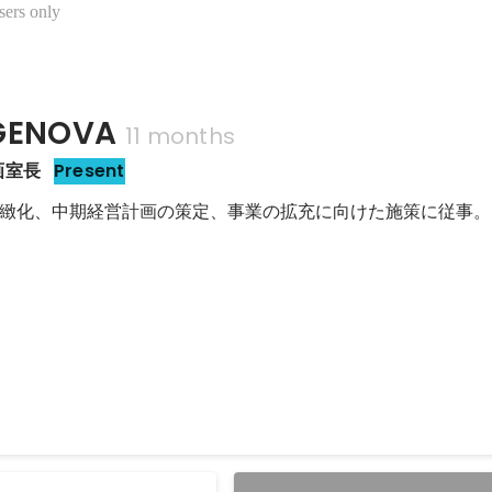
sers only
ENOVA
11 months
画室長
Present
緻化、中期経営計画の策定、事業の拡充に向けた施策に従事。
学商学部 外部審査員
させて頂いた「ベンチャー・ファイナンス講義」に続き、こちらの授業
させて頂きました。 4チームに分かれた学生の方たちがそれぞれ企
後に株価が低迷する企業の業績テコ入れをするための施策を考える」と
す。 CFOやIRをやってきた私にはなんとも耳が痛い課題ですが、実際
求められているのだと思いお引き受けしました。 どのチームもよく企業のホ
ビスサイトをよく調べていましたし、多くのチームが財務諸表や開示資
部、特にベンチャーファイナンスの授業を受講されている学生さんたち