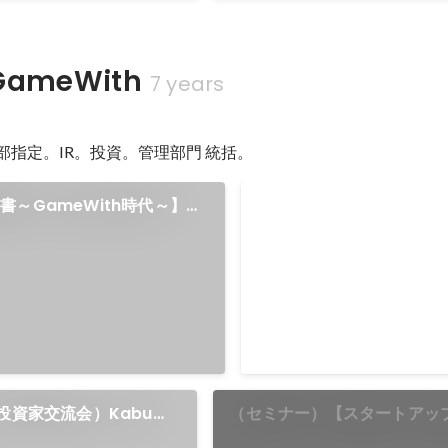
ameWith
7 years
部指定。IR。投資。管理部門 統括。
書～GameWith時代～】
（セミナー）【SDGs】
2022年8月）
ログラム「きみらぼ」
千葉県千葉市若葉区西都賀4-2-
株式会社ベストサポート 千葉県内の児童
養護施設で生活している高校
対象として「世の中にはこん
Jul 2022
事があるよ！」と経営者、社
伝えていく就労支援プログラ
投資家交流会）Kabu
（セミナー）【スタートアップ
す。 これはSDGsの目標4「すべての人々
名古屋
CFO必見】 売上5倍の成長を
に包摂的かつ公平で質の高い