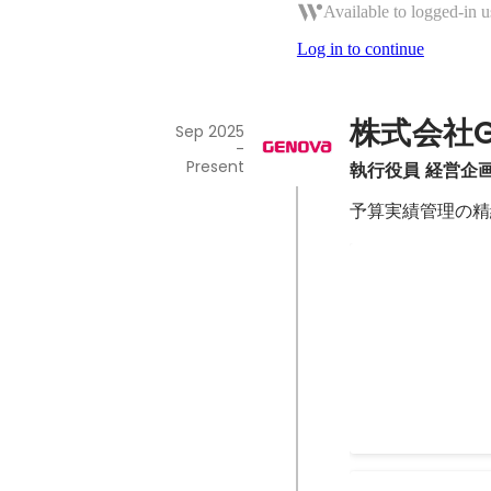
Available to logged-in u
Log in to continue
株式会社G
Sep 2025
-
Present
執行役員 経営企
予算実績管理の精
【登壇】明治大
5月に授業に登壇
いる方たちの発表の外部審査員を
業を選び、「上場
り実践的な発表で
Jul 2026
るからこそのコメントを
ームページやサー
しているのが商学