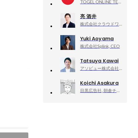
TOGEL ONLINE TERPERCAYA, SITUS JUDI ONLINE TERPERCAYA SE INDONESIA RAYA
亮 酒井
株式会社クラウドワークス, 執行役員 (M&A担当)
Yuki Aoyama
株式会社Splink, CEO
Tatsuya Kawai
アソビュー株式会社, 専務執行役員 COO
Koichi Asakura
を受講して
目黒広告社, 朝倉チーム／クリエイティブ・ディレクター
いう、かな
に担当してい
料にも言及
らしくて素