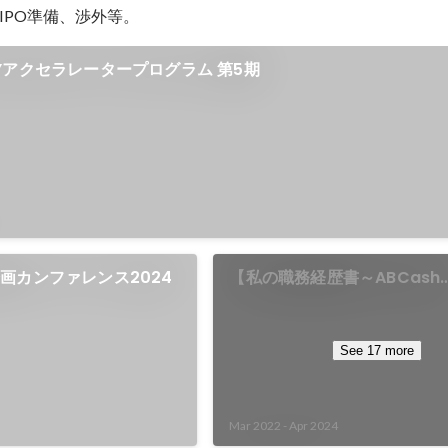
https://www.wantedly.com/id/shuj
b88d-4698-8d52-a9314a26e2ab
Yアクセラレータープログラム 第5期
画カンファレンス2024
【私の職務経歴書～ABCash
Technologies時代～】（2
～）
See 17 more
Mar 2022
-
Apr 2024