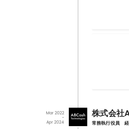
います。 講義のあとに感想や追加の質問を先
て提供する「女性
生から共有頂きま
グラム」でメンタ
りなかったのかと
本事業は、①「I
Feb 2025
-
Mar 2026
しかったです。 
してユニコーンや
ァーストキャリア
たは②「起業ナレ
活動や社会人生活
【コメンテー
将来のユニコーン
からも機会を頂け
ベンチャー・
起業家（学生、シ
思います。
（2025.07.0
たってメンタリン
2025年6月に
学商学部 ベンチ
のグループ発表に
加。 「株価が低
Jul 2025
い出し、自分がそ
（or していた）
ズオン支援やアド
い」という課題に
株式会社AB
Mar 2022
が多く、コメンテ
-
て頂きました。
Apr 2024
常務執行役員　