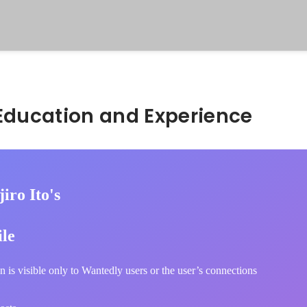
Hidden: Education and Experience	
iro Ito's
ile
n is visible only to Wantedly users or the user’s connections