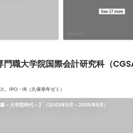
クオフィスの作り方
し、生涯学習の機会を促進す
もありますが、将来 学生の皆
See 17 more
先としてABCash Technologi
GameWithのようなスター
で頂けるよう、働くことの楽
May 2022
します！
専門職大学院国際会計研究科（CGS
ス。IPO・IR（久保幸年ゼミ）
書～大学院時代～】（2003年9月～2005年9月）