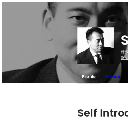
S
株式
0
Co
Profile
Stories
Self Intr