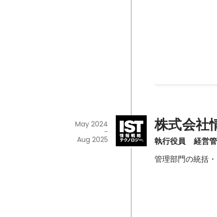
【登壇】白鴎大
晴らしいと感じま
論
白鴎大学経営学部
て、「”普通の人
た件」というお題
最近は起業やスタ
Jun 2026
-
Jul 2026
リアとする方も増
その後のキャリア
ついてはまだ語ら
あたりを中心にお
株式会社
May 2024
れまでのキャリア
-
会がありましたが
Aug 2025
執行役員　経営管
たちが社会人生活
管理部門の統括・
るのは私の時代と
とです。 当時と
【メンター】（
報は得られますし
人）女性起業家
てくれる時代では
ラム メンター
伝えすることの需
東京都とEY新日